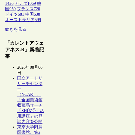
1426
カナダ
1069
韓
国
950
フランス
720
ドイツ
681
中国
638
オーストラリア
599
続きを見る
「カレントアウェ
アネス-R」新着記
事
2026年08月06
日
国立アートリ
サーチセンタ
ー
（NCAR）、
「全国美術館
収蔵品サーチ
「SHŪZŌ」活
用講座」の鼎
談内容を公開
東京大学附属
図書館、第2