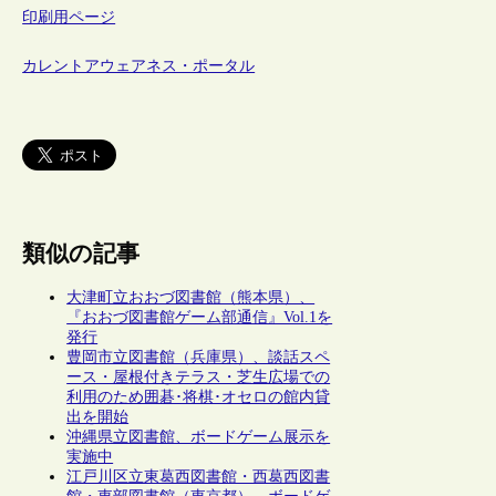
印刷用ページ
カレントアウェアネス・ポータル
類似の記事
大津町立おおづ図書館（熊本県）、
『おおづ図書館ゲーム部通信』Vol.1を
発行
豊岡市立図書館（兵庫県）、談話スペ
ース・屋根付きテラス・芝生広場での
利用のため囲碁･将棋･オセロの館内貸
出を開始
沖縄県立図書館、ボードゲーム展示を
実施中
江戸川区立東葛西図書館・西葛西図書