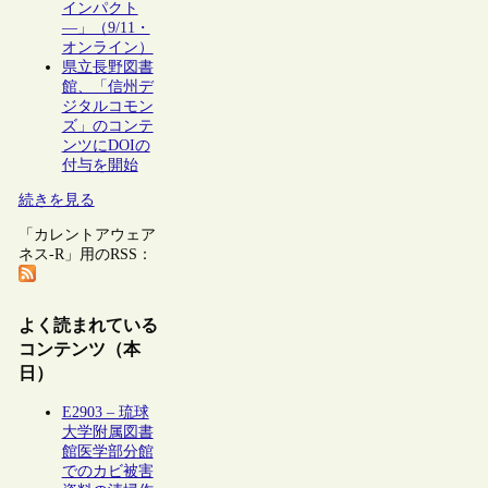
インパクト
―」（9/11・
オンライン）
県立長野図書
館、「信州デ
ジタルコモン
ズ」のコンテ
ンツにDOIの
付与を開始
続きを見る
「カレントアウェア
ネス-R」用のRSS：
よく読まれている
コンテンツ（本
日）
E2903 – 琉球
大学附属図書
館医学部分館
でのカビ被害