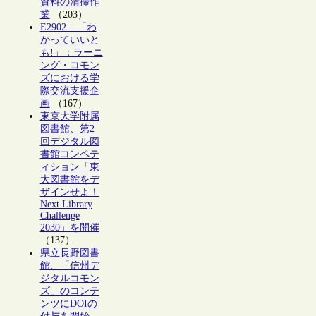
資料の清掃作
業
（203）
E2902 – 「わ
かっていいと
も!」：ラーニ
ング・コモン
ズにおける学
際交流支援企
画
（167）
東京大学附属
図書館、第2
回デジタル図
書館コンペテ
ィション「東
大図書館をデ
ザインせよ！
Next Library
Challenge
2030」を開催
（137）
県立長野図書
館、「信州デ
ジタルコモン
ズ」のコンテ
ンツにDOIの