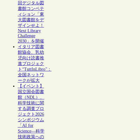
回デジタル図
書館コンペテ
ィション「東
大図書館をデ
ザインせよ！
Next Library
Challenge
2030」を開催
イタリア図書
館協会、乳幼
児向け読書推
進プロジェク
ト“TuttInLibro”：
全国ネットワ
ークが拡大
【イベント】
国立国会図書
館（NDL）、
科学技術に関
する調査プロ
ジェクト2026
シンポジウム
「AI for
Science―科学
技術政策への