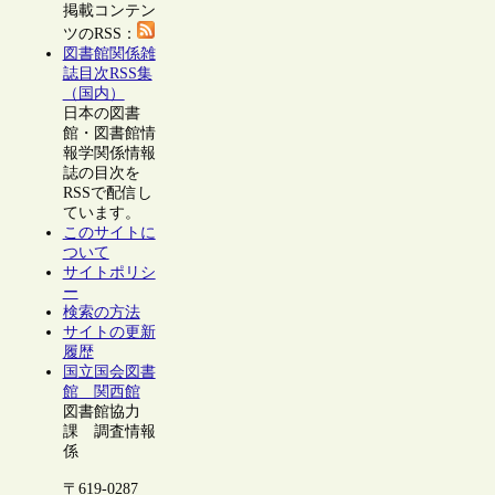
掲載コンテン
ツのRSS：
図書館関係雑
誌目次RSS集
（国内）
日本の図書
館・図書館情
報学関係情報
誌の目次を
RSSで配信し
ています。
このサイトに
ついて
サイトポリシ
ー
検索の方法
サイトの更新
履歴
国立国会図書
館 関西館
図書館協力
課 調査情報
係
〒619-0287