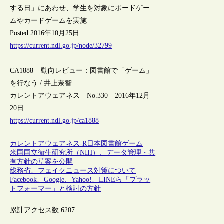
する日」にあわせ、学生を対象にボードゲー
ムやカードゲームを実施
Posted 2016年10月25日
https://current.ndl.go.jp/node/32799
CA1888 – 動向レビュー：図書館で「ゲーム」
を行なう / 井上奈智
カレントアウェアネス No.330 2016年12月
20日
https://current.ndl.go.jp/ca1888
カレントアウェアネス-R
日本
図書館
ゲーム
米国国立衛生研究所（NIH）、データ管理・共
有方針の草案を公開
総務省、フェイクニュース対策について
Facebook、Google、Yahoo!、LINEら「プラッ
トフォーマー」と検討の方針
累計アクセス数:
6207