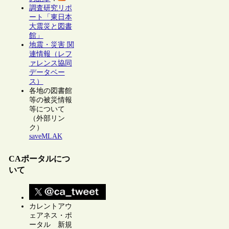
調査研究リポ
ート「東日本
大震災と図書
館」
地震・災害 関
連情報（レフ
ァレンス協同
データベー
ス）
各地の図書館
等の被災情報
等について
（外部リン
ク）
saveMLAK
CAポータルにつ
いて
カレントアウ
ェアネス・ポ
ータル 新規