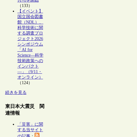
付与を開始
（133）
【イベント】
国立国会図書
館（NDL）、
科学技術に関
する調査プロ
ジェクト2026
シンポジウム
「AI for
Science―科学
技術政策への
インパクト
―」（9/11・
オンライン）
（124）
続きを見る
東日本大震災 関
連情報
「災害」に関
する当サイト
の記事
：