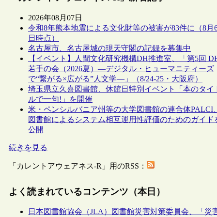
2026年08月07日
令和8年熊本地震による文化財等の被害が83件に（8月
日時点）
名古屋市、名古屋城の現天守閣の記録を募集中
【イベント】人間文化研究機構DH推進室、「第5回 D
若手の会（2026夏）―デジタル・ヒューマニティーズ
で“繋がる×広がる”人文学―」（8/24-25・大阪府）
埼玉県立久喜図書館、休館日特別イベント「本のタイ
ルで一句!」を開催
米・ペンシルバニア州等の大学図書館の連合体PALCI
図書館によるシステム相互運用性評価のためのガイド
公開
続きを見る
「カレントアウェアネス-R」用のRSS：
よく読まれているコンテンツ（本日）
日本図書館協会（JLA）図書館災害対策委員会、「災