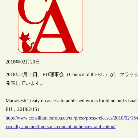
2018年02月20日
2018年2月15日、EU理事会（Council of the E
発表しています。
Marrakesh Treaty on access to published works for blind and visuall
EU，2018/2/15）
http://www.consilium.europa.eu/en/press/press-releases/2018/02/15/
visually-impaired-persons-council-authorises-ratification/