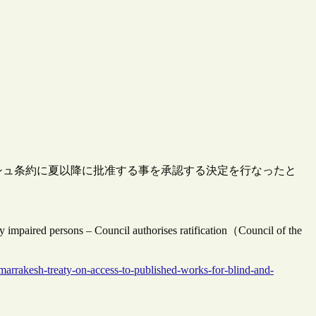
U）が、マラケシュ条約に夏以降に批准する事を承認する決定を行なったと
y impaired persons – Council authorises ratification（Council of the
marrakesh-treaty-on-access-to-published-works-for-blind-and-