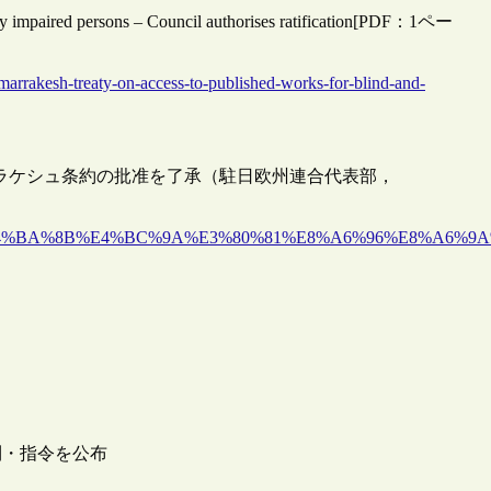
ally impaired persons – Council authorises ratification[PDF：1ペー
marrakesh-treaty-on-access-to-published-works-for-blind-and-
ラケシュ条約の批准を了承（駐日欧州連合代表部，
38/eu%E7%90%86%E4%BA%8B%E4%BC%9A%E3%80%81%E8%A6
則・指令を公布