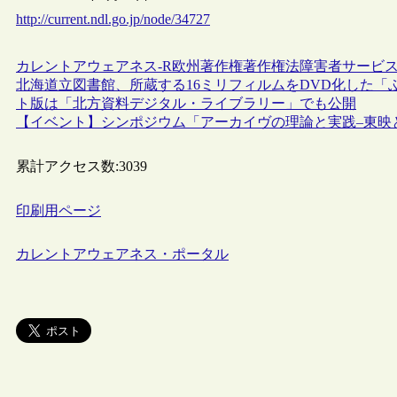
http://current.ndl.go.jp/node/34727
カレントアウェアネス-R
欧州
著作権
著作権法
障害者サービ
北海道立図書館、所蔵する16ミリフィルムをDVD化した「
ト版は「北方資料デジタル・ライブラリー」でも公開
【イベント】シンポジウム「アーカイヴの理論と実践–東映と
累計アクセス数:
3039
印刷用ページ
カレントアウェアネス・ポータル