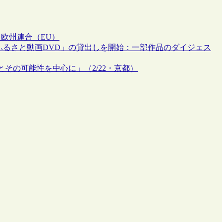
ス
欧州連合（EU）
ふるさと動画DVD」の貸出しを開始：一部作品のダイジェス
その可能性を中心に」（2/22・京都）