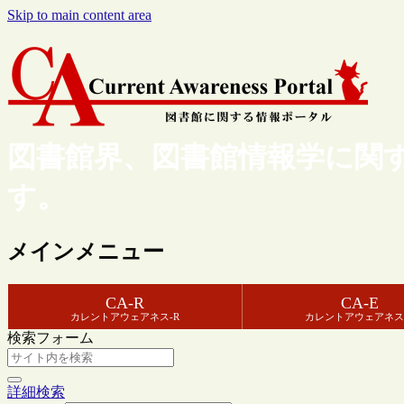
Skip to main content area
図書館界、図書館情報学に関
す。
メインメニュー
CA-R
CA-E
カレントアウェアネス-R
カレントアウェアネス
検索フォーム
詳細検索