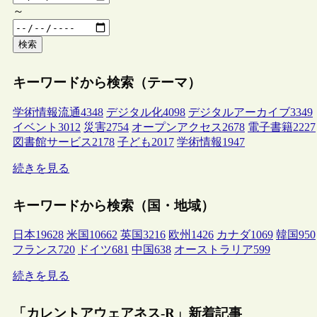
～
検索
キーワードから検索（テーマ）
学術情報流通
4348
デジタル化
4098
デジタルアーカイブ
3349
イベント
3012
災害
2754
オープンアクセス
2678
電子書籍
2227
図書館サービス
2178
子ども
2017
学術情報
1947
続きを見る
キーワードから検索（国・地域）
日本
19628
米国
10662
英国
3216
欧州
1426
カナダ
1069
韓国
950
フランス
720
ドイツ
681
中国
638
オーストラリア
599
続きを見る
「カレントアウェアネス-R」新着記事