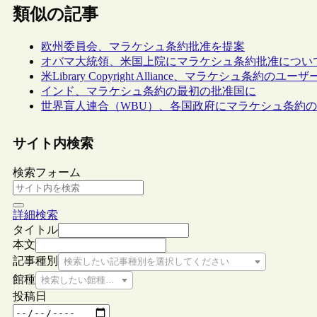
類似の記事
欧州委員会、マラケシュ条約批准を提案
オバマ大統領、米国上院にマラケシュ条約批准につい
米Library Copyright Alliance、マラケシュ条約の
インド、マラケシュ条約の最初の批准国に
世界盲人連合（WBU）、各国政府にマラケシュ条約
サイト内検索
検索フォーム
詳細検索
タイトル
本文
記事種別
検索したい記事種別を選択してください
館種
検索したい館種を選択してください
投稿日