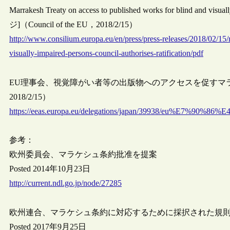
Marrakesh Treaty on access to published works for blind and visu
ジ]（Council of the EU，2018/2/15）
http://www.consilium.europa.eu/en/press/press-releases/2018/02/15/
visually-impaired-persons-council-authorises-ratification/pdf
EU理事会、視覚障がい者等の出版物へのアクセスを促すマ
2018/2/15）
https://eeas.europa.eu/delegations/japan/399
参考：
欧州委員会、マラケシュ条約批准を提案
Posted 2014年10月23日
http://current.ndl.go.jp/node/27285
欧州連合、マラケシュ条約に対応するために採択された規
Posted 2017年9月25日