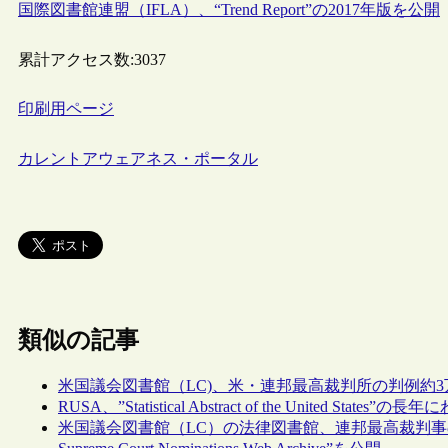
国際図書館連盟（IFLA）、“Trend Report”の2017年版を公開
累計アクセス数:
3037
印刷用ページ
カレントアウェアネス・ポータル
類似の記事
米国議会図書館（LC)、米・連邦最高裁判所の判例約3万
RUSA、”Statistical Abstract of the United St
米国議会図書館（LC）の法律図書館、連邦最高裁判事の指名