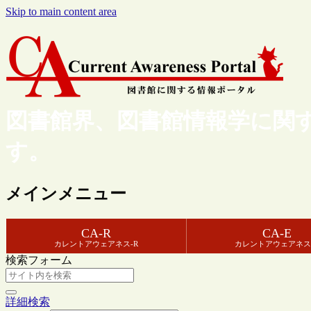
Skip to main content area
図書館界、図書館情報学に関
す。
メインメニュー
CA-R
CA-E
カレントアウェアネス-R
カレントアウェアネス
検索フォーム
詳細検索