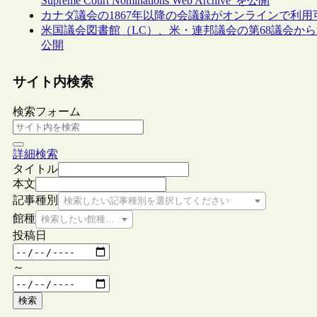
Supreme Court Nominations Web Archive”を公開
カナダ議会の1867年以降の会議録がオンラインで利用
米国議会図書館（LC）、米・連邦議会の第68議会から第
公開
サイト内検索
検索フォーム
詳細検索
タイトル
本文
記事種別
検索したい記事種別を選択してください
館種
検索したい館種を選択してください
投稿日
～
検索