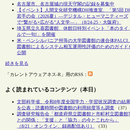
名古屋市、名古屋城の現天守閣の記録を募集中
【イベント】人間文化研究機構DH推進室、「第5回 D
若手の会（2026夏）―デジタル・ヒューマニティーズ
で“繋がる×広がる”人文学―」（8/24-25・大阪府）
埼玉県立久喜図書館、休館日特別イベント「本のタイ
ルで一句!」を開催
米・ペンシルバニア州等の大学図書館の連合体PALCI
図書館によるシステム相互運用性評価のためのガイド
公開
続きを見る
「カレントアウェアネス-R」用のRSS：
よく読まれているコンテンツ（本日）
文部科学省、令和8年度全国学力・学習状況調査の結
を公表：読書時間や図書館の利用頻度等も調査
（37）
調査研究報告会「都道府県立図書館と市町村立図書館
との関係：「支援」と「協力」の今とこれから」
（8/21・オンライン、録画配信あり）
（33）