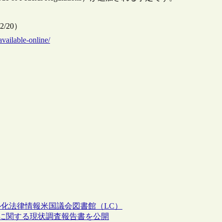
/12/20）
available-online/
ル化
法律情報
米国議会図書館（LC）
役割に関する現状調査報告書を公開