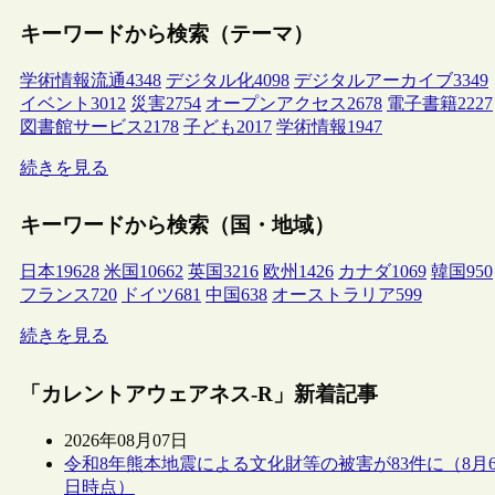
キーワードから検索（テーマ）
学術情報流通
4348
デジタル化
4098
デジタルアーカイブ
3349
イベント
3012
災害
2754
オープンアクセス
2678
電子書籍
2227
図書館サービス
2178
子ども
2017
学術情報
1947
続きを見る
キーワードから検索（国・地域）
日本
19628
米国
10662
英国
3216
欧州
1426
カナダ
1069
韓国
950
フランス
720
ドイツ
681
中国
638
オーストラリア
599
続きを見る
「カレントアウェアネス-R」新着記事
2026年08月07日
令和8年熊本地震による文化財等の被害が83件に（8月
日時点）