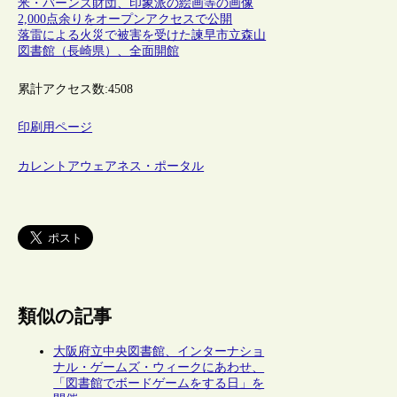
米・バーンズ財団、印象派の絵画等の画像
2,000点余りをオープンアクセスで公開
落雷による火災で被害を受けた諫早市立森山
図書館（長崎県）、全面開館
累計アクセス数:
4508
印刷用ページ
カレントアウェアネス・ポータル
類似の記事
大阪府立中央図書館、インターナショ
ナル・ゲームズ・ウィークにあわせ、
「図書館でボードゲームをする日」を