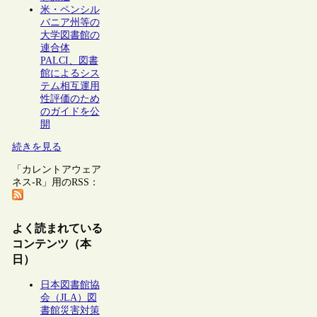
米・ペンシル
バニア州等の
大学図書館の
連合体
PALCI、図書
館によるシス
テム相互運用
性評価のため
のガイドを公
開
続きを見る
「カレントアウェア
ネス-R」用のRSS：
よく読まれている
コンテンツ（本
日）
日本図書館協
会（JLA）図
書館災害対策