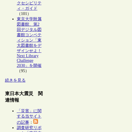
クセシビリテ
ィ・ガイド
（101）
東京大学附属
図書館、第2
回デジタル図
書館コンペテ
ィション「東
大図書館をデ
ザインせよ！
Next Library
Challenge
2030」を開催
（95）
続きを見る
東日本大震災 関
連情報
「災害」に関
する当サイト
の記事
：
調査研究リポ