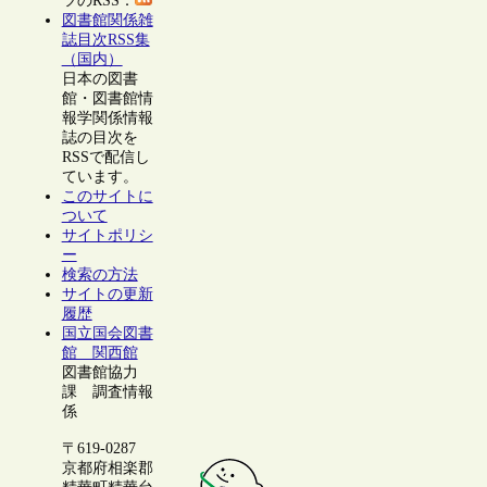
ツのRSS：
図書館関係雑
誌目次RSS集
（国内）
日本の図書
館・図書館情
報学関係情報
誌の目次を
RSSで配信し
ています。
このサイトに
ついて
サイトポリシ
ー
検索の方法
サイトの更新
履歴
国立国会図書
館 関西館
図書館協力
課 調査情報
係
〒619-0287
京都府相楽郡