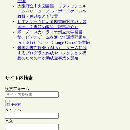
開催
大阪府立中央図書館、リフレッシュル
ームをリニューアル：ボードゲームや
将棋・囲碁なども設置
ビデオゲームによる図書館対抗戦：米
国公共図書館の取組（記事紹介）
米・ノースカロライナ州立大学図書
館、ビデオゲームを通じて環境問題を
考える取組“Global Change Games”を実施
米国図書館協会（ALA）、ゲームに関
するプログラム作成やコレクション構
築のための年次助成金事業を開始
サイト内検索
検索フォーム
詳細検索
タイトル
本文