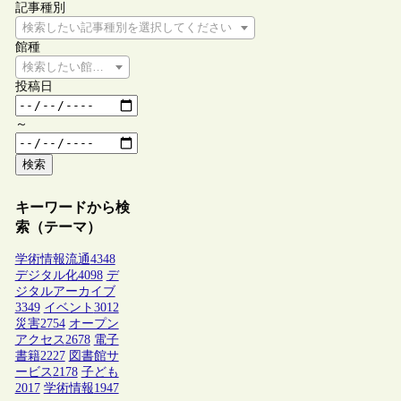
記事種別
検索したい記事種別を選択してください
館種
検索したい館種を選択してください
投稿日
～
検索
キーワードから検
索（テーマ）
学術情報流通
4348
デジタル化
4098
デ
ジタルアーカイブ
3349
イベント
3012
災害
2754
オープン
アクセス
2678
電子
書籍
2227
図書館サ
ービス
2178
子ども
2017
学術情報
1947