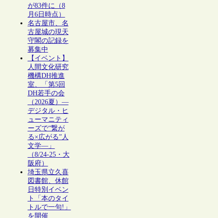
が83件に（8
月6日時点）
名古屋市、名
古屋城の現天
守閣の記録を
募集中
【イベント】
人間文化研究
機構DH推進
室、「第5回
DH若手の会
（2026夏）―
デジタル・ヒ
ューマニティ
ーズで“繋が
る×広がる”人
文学―」
（8/24-25・大
阪府）
埼玉県立久喜
図書館、休館
日特別イベン
ト「本のタイ
トルで一句!」
を開催