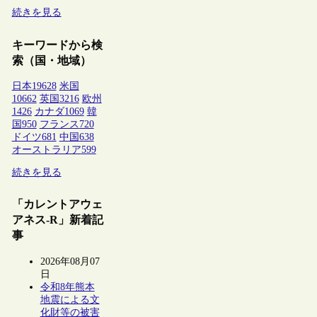
続きを見る
キーワードから検
索（国・地域）
日本
19628
米国
10662
英国
3216
欧州
1426
カナダ
1069
韓
国
950
フランス
720
ドイツ
681
中国
638
オーストラリア
599
続きを見る
「カレントアウェ
アネス-R」新着記
事
2026年08月07
日
令和8年熊本
地震による文
化財等の被害