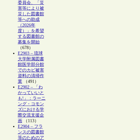
委員会、「災
害等により被
災した図書館
等への助成
（2026年
度）」を希望
する図書館の
募集を開始
（678）
E2903 – 琉球
大学附属図書
館医学部分館
でのカビ被害
資料の清掃作
業
（491）
E2902 – 「わ
かっていいと
も!」：ラーニ
ング・コモン
ズにおける学
際交流支援企
画
（113）
E2904 – フラ
ンスの図書館
等のためのア