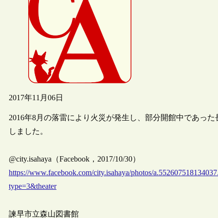
2017年11月06日
2016年8月の落雷により火災が発生し、部分開館中であった
しました。
@city.isahaya（Facebook，2017/10/30）
https://www.facebook.com/city.isahaya/photos/a.552607518134
type=3&theater
諫早市立森山図書館