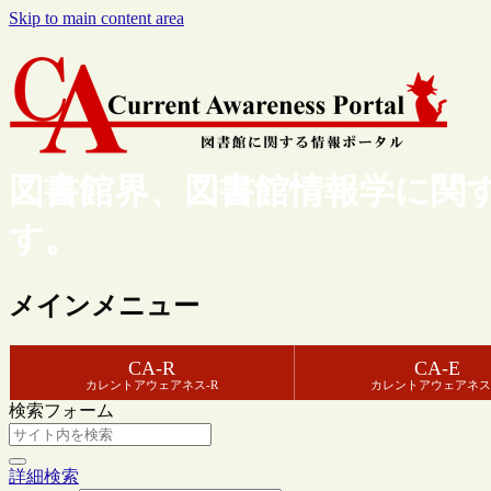
Skip to main content area
図書館界、図書館情報学に関
す。
メインメニュー
CA-R
CA-E
カレントアウェアネス-R
カレントアウェアネス
検索フォーム
詳細検索