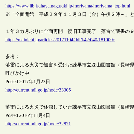
https://www.lib.isahaya.nagasaki.jp/moriyama/moriyama_top.html
※「全面開館 平成２９年１１月３日（金）午後２時～」
１年３カ月ぶりに全面再開 復旧工事完了 落雷で蔵書の９万冊が
https://mainichi.jp/articles/20171104/ddl/k42/040/181000c
参考：
落雷による火災で被害を受けた諫早市立森山図書館（長崎
呼びかけ中
Posted 2017年1月23日
http://current.ndl.go.jp/node/33305
落雷による火災で休館していた諫早市立森山図書館（長崎県）が
Posted 2016年11月4日
http://current.ndl.go.jp/node/32871