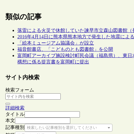
類似の記事
落雷による火災で休館していた諫早市立森山図書館（長崎
2016年4月14日に熊本県熊本地方で発生した地震に
「絵本ミュージアム協議会」が設立
福音館書店、「こどものとも図書館」を公開
富岡町アーカイブ施設検討町民会議（福島県）、東日
構想に係る提言書を富岡町に提出
サイト内検索
検索フォーム
詳細検索
タイトル
本文
記事種別
検索したい記事種別を選択してください