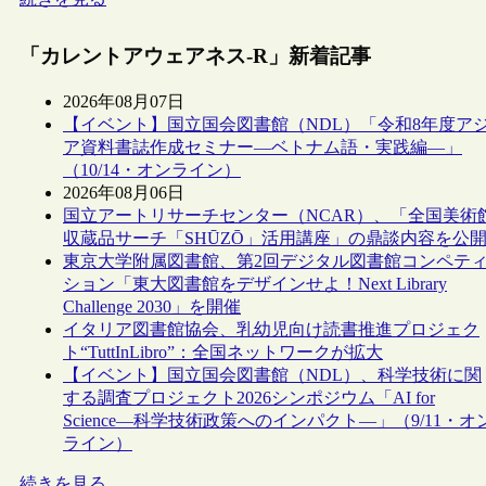
「カレントアウェアネス-R」新着記事
2026年08月07日
【イベント】国立国会図書館（NDL）「令和8年度ア
ア資料書誌作成セミナー―ベトナム語・実践編―」
（10/14・オンライン）
2026年08月06日
国立アートリサーチセンター（NCAR）、「全国美術
収蔵品サーチ「SHŪZŌ」活用講座」の鼎談内容を公
東京大学附属図書館、第2回デジタル図書館コンペテ
ション「東大図書館をデザインせよ！Next Library
Challenge 2030」を開催
イタリア図書館協会、乳幼児向け読書推進プロジェク
ト“TuttInLibro”：全国ネットワークが拡大
【イベント】国立国会図書館（NDL）、科学技術に関
する調査プロジェクト2026シンポジウム「AI for
Science―科学技術政策へのインパクト―」（9/11・オ
ライン）
続きを見る