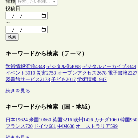
館種
検索したい館種を選択してください
投稿日
～
検索
キーワードから検索（テーマ）
学術情報流通
4348
デジタル化
4098
デジタルアーカイブ
3349
イベント
3010
災害
2753
オープンアクセス
2678
電子書籍
2227
図書館サービス
2178
子ども
2017
学術情報
1947
続きを見る
キーワードから検索（国・地域）
日本
19624
米国
10660
英国
3216
欧州
1426
カナダ
1069
韓国
950
フランス
720
ドイツ
681
中国
638
オーストラリア
599
続きを見る