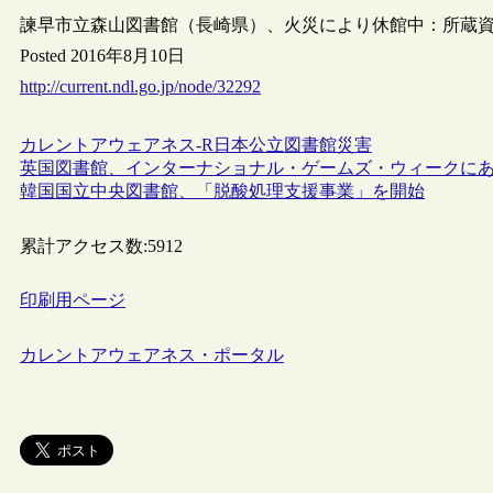
諫早市立森山図書館（長崎県）、火災により休館中：所蔵
Posted 2016年8月10日
http://current.ndl.go.jp/node/32292
カレントアウェアネス-R
日本
公立図書館
災害
英国図書館、インターナショナル・ゲームズ・ウィークに
韓国国立中央図書館、「脱酸処理支援事業」を開始
累計アクセス数:
5912
印刷用ページ
カレントアウェアネス・ポータル