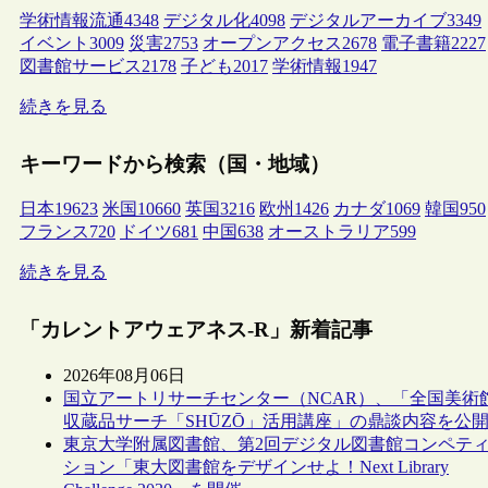
学術情報流通
4348
デジタル化
4098
デジタルアーカイブ
3349
イベント
3009
災害
2753
オープンアクセス
2678
電子書籍
2227
図書館サービス
2178
子ども
2017
学術情報
1947
続きを見る
キーワードから検索（国・地域）
日本
19623
米国
10660
英国
3216
欧州
1426
カナダ
1069
韓国
950
フランス
720
ドイツ
681
中国
638
オーストラリア
599
続きを見る
「カレントアウェアネス-R」新着記事
2026年08月06日
国立アートリサーチセンター（NCAR）、「全国美術
収蔵品サーチ「SHŪZŌ」活用講座」の鼎談内容を公
東京大学附属図書館、第2回デジタル図書館コンペテ
ション「東大図書館をデザインせよ！Next Library