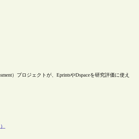
rch Assessment）プロジェクトが、EprintsやDspaceを研究評価に使え
C）