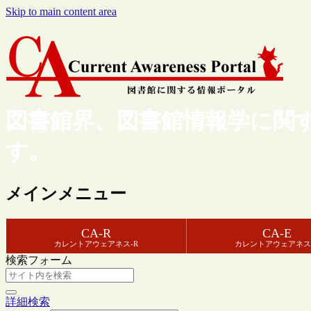
Skip to main content area
図書館界、図書館情報学に関
す。
メインメニュー
CA-R
CA-E
カレントアウェアネス-R
カレントアウェアネス
検索フォーム
詳細検索