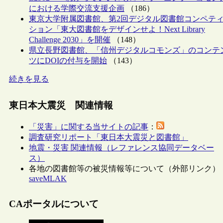
における学際交流支援企画
（186）
東京大学附属図書館、第2回デジタル図書館コンペテ
ション「東大図書館をデザインせよ！Next Library
Challenge 2030」を開催
（148）
県立長野図書館、「信州デジタルコモンズ」のコンテ
ツにDOIの付与を開始
（143）
続きを見る
東日本大震災 関連情報
「災害」に関する当サイトの記事
：
調査研究リポート「東日本大震災と図書館」
地震・災害 関連情報（レファレンス協同データベー
ス）
各地の図書館等の被災情報等について（外部リンク）
saveMLAK
CAポータルについて