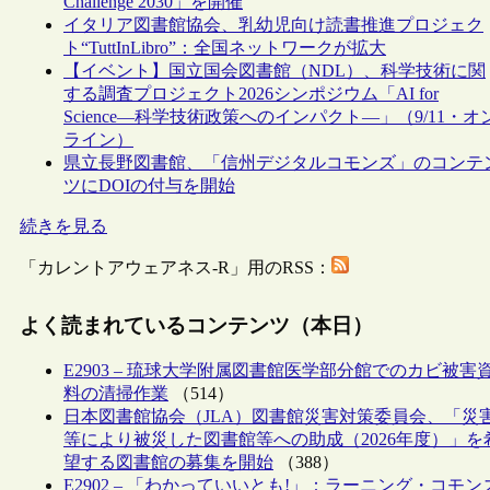
Challenge 2030」を開催
イタリア図書館協会、乳幼児向け読書推進プロジェク
ト“TuttInLibro”：全国ネットワークが拡大
【イベント】国立国会図書館（NDL）、科学技術に関
する調査プロジェクト2026シンポジウム「AI for
Science―科学技術政策へのインパクト―」（9/11・オ
ライン）
県立長野図書館、「信州デジタルコモンズ」のコンテ
ツにDOIの付与を開始
続きを見る
「カレントアウェアネス-R」用のRSS：
よく読まれているコンテンツ（本日）
E2903 – 琉球大学附属図書館医学部分館でのカビ被害
料の清掃作業
（514）
日本図書館協会（JLA）図書館災害対策委員会、「災
等により被災した図書館等への助成（2026年度）」を
望する図書館の募集を開始
（388）
E2902 – 「わかっていいとも!」：ラーニング・コモン