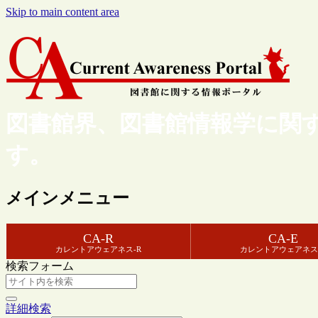
Skip to main content area
図書館界、図書館情報学に関
す。
メインメニュー
CA-R
CA-E
カレントアウェアネス-R
カレントアウェアネス
検索フォーム
詳細検索