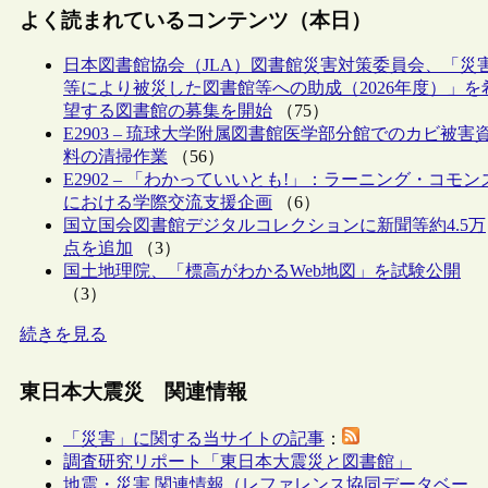
よく読まれているコンテンツ（本日）
日本図書館協会（JLA）図書館災害対策委員会、「災
等により被災した図書館等への助成（2026年度）」を
望する図書館の募集を開始
（75）
E2903 – 琉球大学附属図書館医学部分館でのカビ被害
料の清掃作業
（56）
E2902 – 「わかっていいとも!」：ラーニング・コモン
における学際交流支援企画
（6）
国立国会図書館デジタルコレクションに新聞等約4.5万
点を追加
（3）
国土地理院、「標高がわかるWeb地図」を試験公開
（3）
続きを見る
東日本大震災 関連情報
「災害」に関する当サイトの記事
：
調査研究リポート「東日本大震災と図書館」
地震・災害 関連情報（レファレンス協同データベー