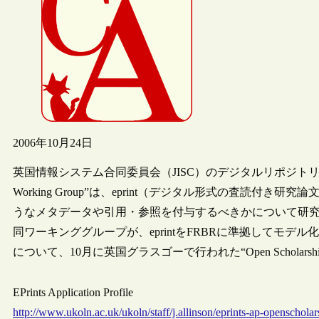
2006年10月24日
英国情報システム合同委員会（JISC）のデジタルリポジトリプログラムの助
Working Group”は、eprint（デジタル形式の査読付き
うなメタデータや引用・参照を付与するべきかについて研
同ワーキンググループが、eprintをFRBRに準拠してモデル化
について、10月に英国グラスゴーで行われた“Open Scholar
EPrints Application Profile
http://www.ukoln.ac.uk/ukoln/staff/j.allinson/eprints-ap-openscholar