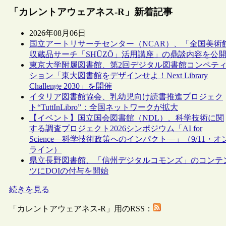
「カレントアウェアネス-R」新着記事
2026年08月06日
国立アートリサーチセンター（NCAR）、「全国美術
収蔵品サーチ「SHŪZŌ」活用講座」の鼎談内容を公
東京大学附属図書館、第2回デジタル図書館コンペテ
ション「東大図書館をデザインせよ！Next Library
Challenge 2030」を開催
イタリア図書館協会、乳幼児向け読書推進プロジェク
ト“TuttInLibro”：全国ネットワークが拡大
【イベント】国立国会図書館（NDL）、科学技術に関
する調査プロジェクト2026シンポジウム「AI for
Science―科学技術政策へのインパクト―」（9/11・オ
ライン）
県立長野図書館、「信州デジタルコモンズ」のコンテ
ツにDOIの付与を開始
続きを見る
「カレントアウェアネス-R」用のRSS：