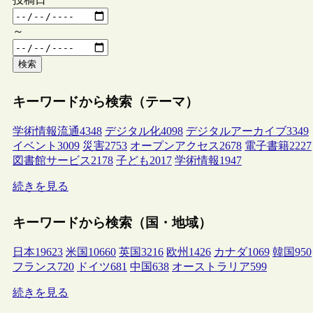
～
検索
キーワードから検索（テーマ）
学術情報流通
4348
デジタル化
4098
デジタルアーカイブ
3349
イベント
3009
災害
2753
オープンアクセス
2678
電子書籍
2227
図書館サービス
2178
子ども
2017
学術情報
1947
続きを見る
キーワードから検索（国・地域）
日本
19623
米国
10660
英国
3216
欧州
1426
カナダ
1069
韓国
950
フランス
720
ドイツ
681
中国
638
オーストラリア
599
続きを見る