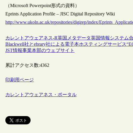
（Microsoft Powerpoint形式の資料）
Eprints Application Profile – JISC Digital Repository Wiki
http://www.ukoln.ac.uk/repositories/digirep/index/Eprints_Applicati
カレントアウェアネス-R
英国
メタデータ
英国情報システム合
Blackwell社とebrary社による電子本ホスティングサービス“E
JST情報事業本部のウェブサイト
累計アクセス数:
4362
印刷用ページ
カレントアウェアネス・ポータル