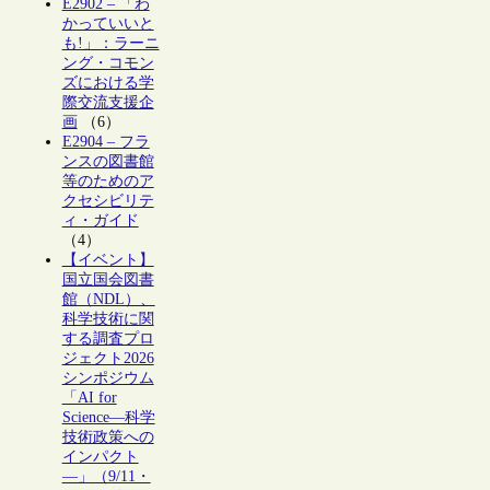
E2902 – 「わ
かっていいと
も!」：ラーニ
ング・コモン
ズにおける学
際交流支援企
画
（6）
E2904 – フラ
ンスの図書館
等のためのア
クセシビリテ
ィ・ガイド
（4）
【イベント】
国立国会図書
館（NDL）、
科学技術に関
する調査プロ
ジェクト2026
シンポジウム
「AI for
Science―科学
技術政策への
インパクト
―」（9/11・