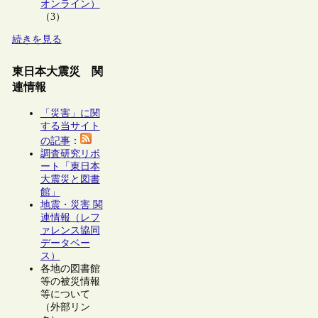
オンライン）
（3）
続きを見る
東日本大震災 関
連情報
「災害」に関
する当サイト
の記事
：
調査研究リポ
ート「東日本
大震災と図書
館」
地震・災害 関
連情報（レフ
ァレンス協同
データベー
ス）
各地の図書館
等の被災情報
等について
（外部リン