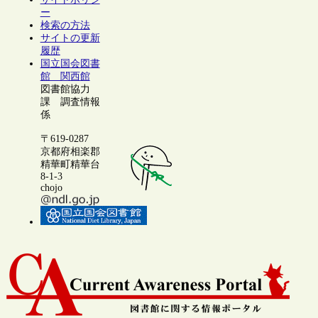
ー
検索の方法
サイトの更新
履歴
国立国会図書
館 関西館
図書館協力
課 調査情報
係
〒619-0287
京都府相楽郡
精華町精華台
8-1-3
chojo