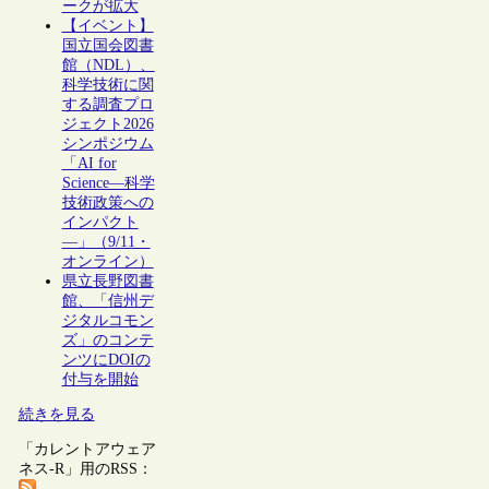
ークが拡大
【イベント】
国立国会図書
館（NDL）、
科学技術に関
する調査プロ
ジェクト2026
シンポジウム
「AI for
Science―科学
技術政策への
インパクト
―」（9/11・
オンライン）
県立長野図書
館、「信州デ
ジタルコモン
ズ」のコンテ
ンツにDOIの
付与を開始
続きを見る
「カレントアウェア
ネス-R」用のRSS：