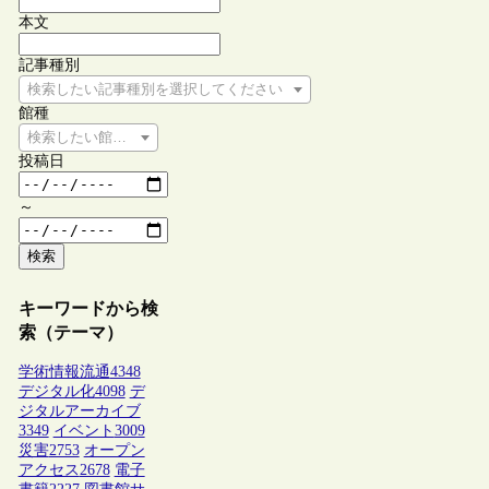
本文
記事種別
検索したい記事種別を選択してください
館種
検索したい館種を選択してください
投稿日
～
検索
キーワードから検
索（テーマ）
学術情報流通
4348
デジタル化
4098
デ
ジタルアーカイブ
3349
イベント
3009
災害
2753
オープン
アクセス
2678
電子