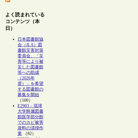
よく読まれている
コンテンツ（本
日）
日本図書館協
会（JLA）図
書館災害対策
委員会、「災
害等により被
災した図書館
等への助成
（2026年
度）」を希望
する図書館の
募集を開始
（100）
E2903 – 琉球
大学附属図書
館医学部分館
でのカビ被害
資料の清掃作
業
（82）