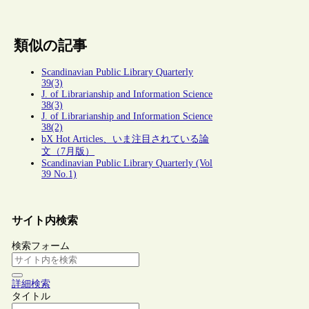
類似の記事
Scandinavian Public Library Quarterly
39(3)
J. of Librarianship and Information Science
38(3)
J. of Librarianship and Information Science
38(2)
bX Hot Articles、いま注目されている論
文（7月版）
Scandinavian Public Library Quarterly (Vol
39 No.1)
サイト内検索
検索フォーム
詳細検索
タイトル