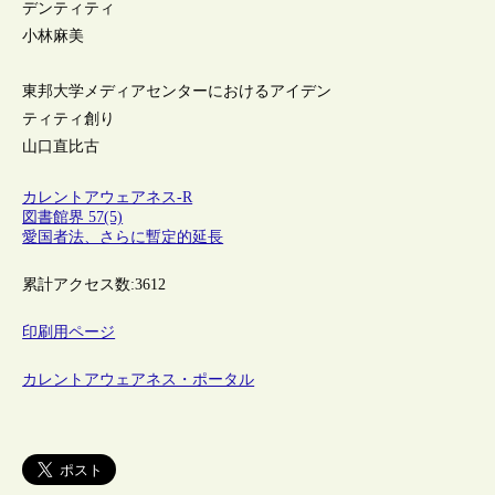
デンティティ
小林麻美
東邦大学メディアセンターにおけるアイデン
ティティ創り
山口直比古
カレントアウェアネス-R
図書館界 57(5)
愛国者法、さらに暫定的延長
累計アクセス数:
3612
印刷用ページ
カレントアウェアネス・ポータル