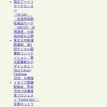
国立アートリ
サーチセンタ
ー
（NCAR）、
「全国美術館
収蔵品サーチ
「SHŪZŌ」活
用講座」の鼎
談内容を公開
東京大学附属
図書館、第2
回デジタル図
書館コンペテ
ィション「東
大図書館をデ
ザインせよ！
Next Library
Challenge
2030」を開催
イタリア図書
館協会、乳幼
児向け読書推
進プロジェク
ト“TuttInLibro”：
全国ネットワ