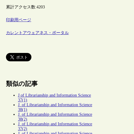
累計アクセス数:
4203
印刷用ページ
カレントアウェアネス・ポータル
類似の記事
J of Librarianship and Information Science
37(1)
J. of Librarianship and Information Science
38(1)
J. of Librarianship and Information Science
38(2)
J. of Librarianship and Information Science
37(2)
J. of Librarianship and Information Science