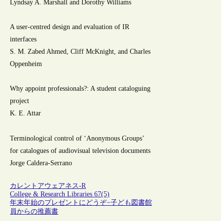
Lyndsay A. Marshall and Dorothy Williams
A user-centred design and evaluation of IR
interfaces
S. M. Zabed Ahmed, Cliff McKnight, and Charles
Oppenheim
Why appoint professionals?: A student cataloguing
project
K. E. Attar
Terminological control of ‘Anonymous Groups’
for catalogues of audiovisual television documents
Jorge Caldera-Serrano
カレントアウェアネス-R
College & Research Libraries 67(5)
年末年始のプレゼントにどうぞ−子ども図書館
員からの推薦書