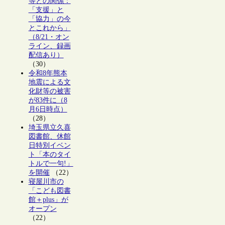
等との関係：
「支援」と
「協力」の今
とこれから」
（8/21・オン
ライン、録画
配信あり）
（30）
令和8年熊本
地震による文
化財等の被害
が83件に（8
月6日時点）
（28）
埼玉県立久喜
図書館、休館
日特別イベン
ト「本のタイ
トルで一句!」
を開催
（22）
寝屋川市の
「こども図書
館＋plus」が
オープン
（22）