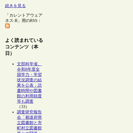
続きを見る
「カレントアウェア
ネス-R」用のRSS：
よく読まれている
コンテンツ（本
日）
文部科学省、
令和8年度全
国学力・学習
状況調査の結
果を公表：読
書時間や図書
館の利用頻度
等も調査
（33）
調査研究報告
会「都道府県
立図書館と市
町村立図書館