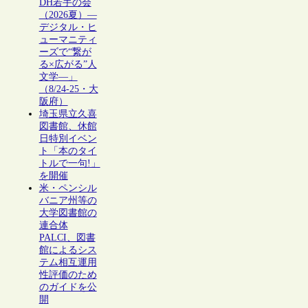
DH若手の会
（2026夏）―
デジタル・ヒ
ューマニティ
ーズで“繋が
る×広がる”人
文学―」
（8/24-25・大
阪府）
埼玉県立久喜
図書館、休館
日特別イベン
ト「本のタイ
トルで一句!」
を開催
米・ペンシル
バニア州等の
大学図書館の
連合体
PALCI、図書
館によるシス
テム相互運用
性評価のため
のガイドを公
開