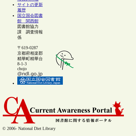
サイトの更新
履歴
国立国会図書
館 関西館
図書館協力
課 調査情報
係
〒619-0287
京都府相楽郡
精華町精華台
8-1-3
chojo
© 2006- National Diet Library