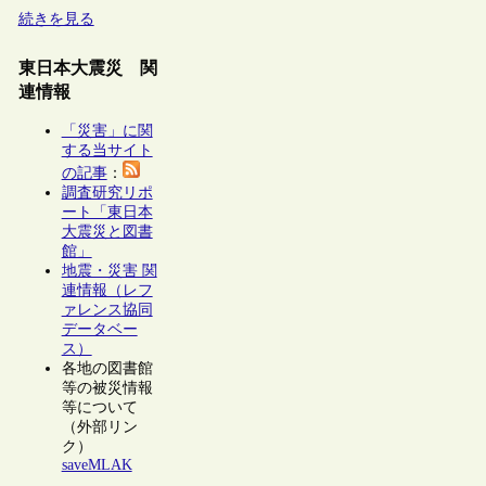
続きを見る
東日本大震災 関
連情報
「災害」に関
する当サイト
の記事
：
調査研究リポ
ート「東日本
大震災と図書
館」
地震・災害 関
連情報（レフ
ァレンス協同
データベー
ス）
各地の図書館
等の被災情報
等について
（外部リン
ク）
saveMLAK