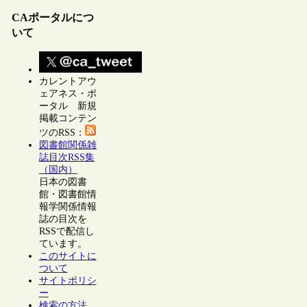
CAポータルにつ
いて
カレントアウ
ェアネス・ポ
ータル 新規
掲載コンテン
ツのRSS：
図書館関係雑
誌目次RSS集
（国内）
日本の図書
館・図書館情
報学関係情報
誌の目次を
RSSで配信し
ています。
このサイトに
ついて
サイトポリシ
ー
検索の方法