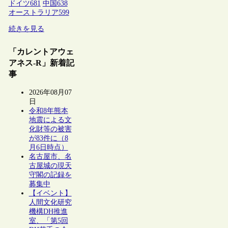
ドイツ
681
中国
638
オーストラリア
599
続きを見る
「カレントアウェ
アネス-R」新着記
事
2026年08月07
日
令和8年熊本
地震による文
化財等の被害
が83件に（8
月6日時点）
名古屋市、名
古屋城の現天
守閣の記録を
募集中
【イベント】
人間文化研究
機構DH推進
室、「第5回