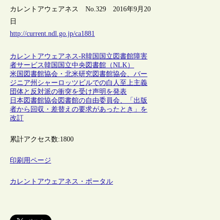
カレントアウェアネス No.329 2016年9月20
日
http://current.ndl.go.jp/ca1881
カレントアウェアネス-R
韓国
国立図書館
障害
者サービス
韓国国立中央図書館（NLK）
米国図書館協会・北米研究図書館協会、バー
ジニア州シャーロッツビルでの白人至上主義
団体と反対派の衝突を受け声明を発表
日本図書館協会図書館の自由委員会、「出版
者から回収・差替えの要求があったとき」を
改訂
累計アクセス数:
1800
印刷用ページ
カレントアウェアネス・ポータル