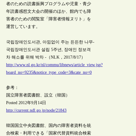
者のための読書振興プログラムや児童・青少
年読書感想文大会の開催のほか、館内でも障
害者のための閲覧室「障害者情報ヌリト」を
運営しています。
국립장애인도서관, 아낌없이 주는 든든한 나무-
국립장애인도서관 설립 5주년, 장애인 정보격
차 해소를 위해 박차 -（NLK，2017/8/17）
http://www.nl.go.kr/nl/commu/libnews/article_view.jsp?
board_no=9235&notice_type_code=3&cate_no=0
参考：
国立障害者図書館、設立（韓国）
Posted 2012年9月14日
http://current.ndl.go.jp/node/21843
韓国国立中央図書館、国内の障害者資料を統
合検索・利用できる「国家代替資料統合検索