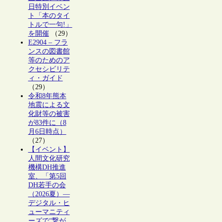
日特別イベン
ト「本のタイ
トルで一句!」
を開催
（29）
E2904 – フラ
ンスの図書館
等のためのア
クセシビリテ
ィ・ガイド
（29）
令和8年熊本
地震による文
化財等の被害
が83件に（8
月6日時点）
（27）
【イベント】
人間文化研究
機構DH推進
室、「第5回
DH若手の会
（2026夏）―
デジタル・ヒ
ューマニティ
ーズで“繋が