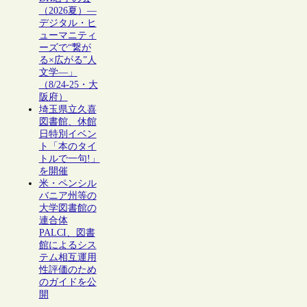
（2026夏）―
デジタル・ヒ
ューマニティ
ーズで“繋が
る×広がる”人
文学―」
（8/24-25・大
阪府）
埼玉県立久喜
図書館、休館
日特別イベン
ト「本のタイ
トルで一句!」
を開催
米・ペンシル
バニア州等の
大学図書館の
連合体
PALCI、図書
館によるシス
テム相互運用
性評価のため
のガイドを公
開