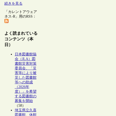
続きを見る
「カレントアウェア
ネス-R」用のRSS：
よく読まれている
コンテンツ（本
日）
日本図書館協
会（JLA）図
書館災害対策
委員会、「災
害等により被
災した図書館
等への助成
（2026年
度）」を希望
する図書館の
募集を開始
（58）
埼玉県立久喜
図書館、休館