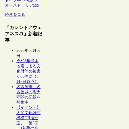
ドイツ
681
中国
638
オーストラリア
599
続きを見る
「カレントアウェ
アネス-R」新着記
事
2026年08月07
日
令和8年熊本
地震による文
化財等の被害
が83件に（8
月6日時点）
名古屋市、名
古屋城の現天
守閣の記録を
募集中
【イベント】
人間文化研究
機構DH推進
室、「第5回
DH若手の会