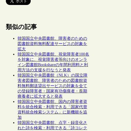
類似の記事
韓国国立中央図書館、障害者のための
図書館資料無料配達サービスの対象を
拡大
韓国国立中央図書館、視覚障害者100名
を対象に、視覚障害者等向けのオンラ
イン図書館Bookshareの年間利用料と利
用方法の支援を行なうと発表
韓国国立中央図書館（NLK）の国立障
害者図書館、障害者のための図書館資
料無料郵送貸出サービスの対象を全て
の登録障害者・国家有功傷痍者・長期
療養者に拡大すると発表
韓国国立中央図書館、国内の障害者資
料を統合検索・利用できる「国家代替
資料統合検索システム」に新機能を追
加
韓国国立中央図書館、点字・録音化さ
れた詩を検索・利用できる「詩コレク