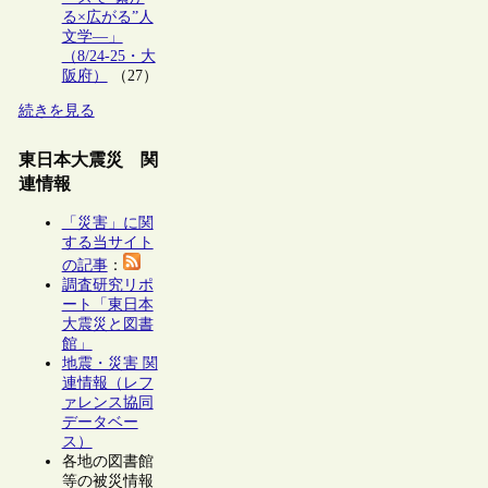
る×広がる”人
文学―」
（8/24-25・大
阪府）
（27）
続きを見る
東日本大震災 関
連情報
「災害」に関
する当サイト
の記事
：
調査研究リポ
ート「東日本
大震災と図書
館」
地震・災害 関
連情報（レフ
ァレンス協同
データベー
ス）
各地の図書館
等の被災情報