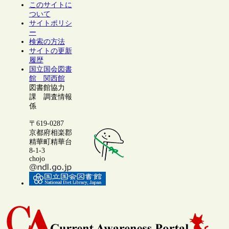
このサイトに
ついて
サイトポリシ
ー
検索の方法
サイトの更新
履歴
国立国会図書
館 関西館
図書館協力
課 調査情報
係
〒619-0287
京都府相楽郡
精華町精華台
8-1-3
chojo