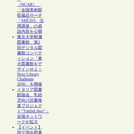
（NCAR）、
「全国美術館
収蔵品サーチ
「SHŪZŌ」活
用講座」の鼎
談内容を公開
東京大学附属
図書館、第2
回デジタル図
書館コンペテ
ィション「東
大図書館をデ
ザインせよ！
Next Library
Challenge
2030」を開催
イタリア図書
館協会、乳幼
児向け読書推
進プロジェク
ト“TuttInLibro”：
全国ネットワ
ークが拡大
【イベント】
国立国会図書