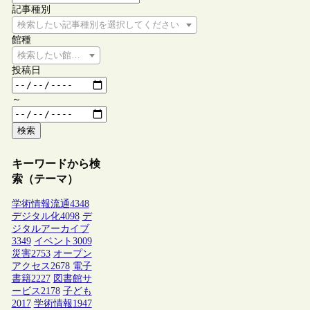
記事種別
検索したい記事種別を選択してください
館種
検索したい館種を選択してください
投稿日
～
検索
キーワードから検
索（テーマ）
学術情報流通
4348
デジタル化
4098
デ
ジタルアーカイブ
3349
イベント
3009
災害
2753
オープン
アクセス
2678
電子
書籍
2227
図書館サ
ービス
2178
子ども
2017
学術情報
1947