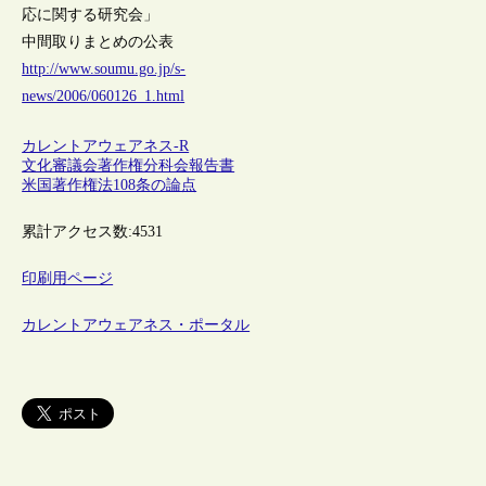
応に関する研究会」
中間取りまとめの公表
http://www.soumu.go.jp/s-
news/2006/060126_1.html
カレントアウェアネス-R
文化審議会著作権分科会報告書
米国著作権法108条の論点
累計アクセス数:
4531
印刷用ページ
カレントアウェアネス・ポータル