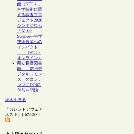
館（NDL）、
科学技術に関
する調査プロ
ジェクト2026
シンポジウム
「AI for
Science―科学
技術政策への
インパクト
―」（9/11・
オンライン）
県立長野図書
館、「信州デ
ジタルコモン
ズ」のコンテ
ンツにDOIの
付与を開始
続きを見る
「カレントアウェア
ネス-R」用のRSS：