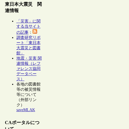
東日本大震災 関
連情報
「災害」に関
する当サイト
の記事
：
調査研究リポ
ート「東日本
大震災と図書
館」
地震・災害 関
連情報（レフ
ァレンス協同
データベー
ス）
各地の図書館
等の被災情報
等について
（外部リン
ク）
saveMLAK
CAポータルにつ
いて