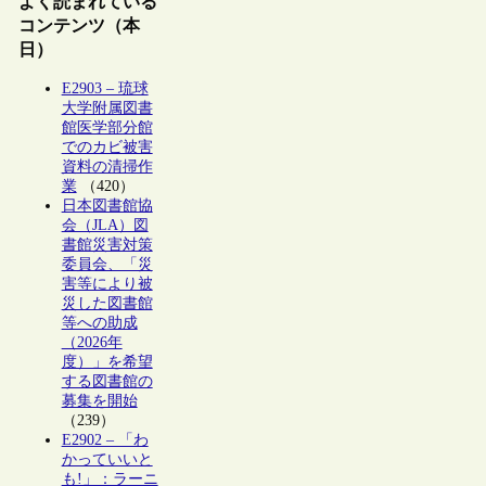
よく読まれている
コンテンツ（本
日）
E2903 – 琉球
大学附属図書
館医学部分館
でのカビ被害
資料の清掃作
業
（420）
日本図書館協
会（JLA）図
書館災害対策
委員会、「災
害等により被
災した図書館
等への助成
（2026年
度）」を希望
する図書館の
募集を開始
（239）
E2902 – 「わ
かっていいと
も!」：ラーニ