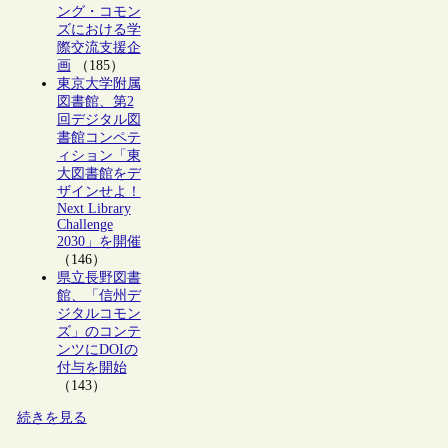
ング・コモン
ズにおける学
際交流支援企
画
（185）
東京大学附属
図書館、第2
回デジタル図
書館コンペテ
ィション「東
大図書館をデ
ザインせよ！
Next Library
Challenge
2030」を開催
（146）
県立長野図書
館、「信州デ
ジタルコモン
ズ」のコンテ
ンツにDOIの
付与を開始
（143）
続きを見る