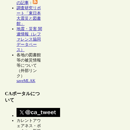
の記事
：
調査研究リポ
ート「東日本
大震災と図書
館」
地震・災害 関
連情報（レフ
ァレンス協同
データベー
ス）
各地の図書館
等の被災情報
等について
（外部リン
ク）
saveMLAK
CAポータルにつ
いて
カレントアウ
ェアネス・ポ