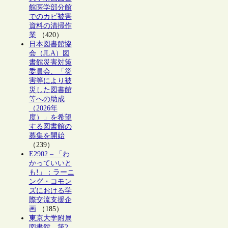
館医学部分館
でのカビ被害
資料の清掃作
業
（420）
日本図書館協
会（JLA）図
書館災害対策
委員会、「災
害等により被
災した図書館
等への助成
（2026年
度）」を希望
する図書館の
募集を開始
（239）
E2902 – 「わ
かっていいと
も!」：ラーニ
ング・コモン
ズにおける学
際交流支援企
画
（185）
東京大学附属
図書館、第2