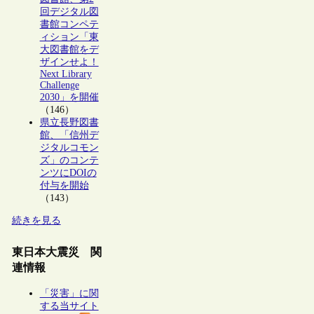
回デジタル図
書館コンペテ
ィション「東
大図書館をデ
ザインせよ！
Next Library
Challenge
2030」を開催
（146）
県立長野図書
館、「信州デ
ジタルコモン
ズ」のコンテ
ンツにDOIの
付与を開始
（143）
続きを見る
東日本大震災 関
連情報
「災害」に関
する当サイト