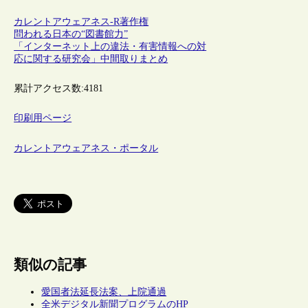
カレントアウェアネス-R
著作権
問われる日本の“図書館力”
「インターネット上の違法・有害情報への対
応に関する研究会」中間取りまとめ
累計アクセス数:
4181
印刷用ページ
カレントアウェアネス・ポータル
類似の記事
愛国者法延長法案、上院通過
全米デジタル新聞プログラムのHP