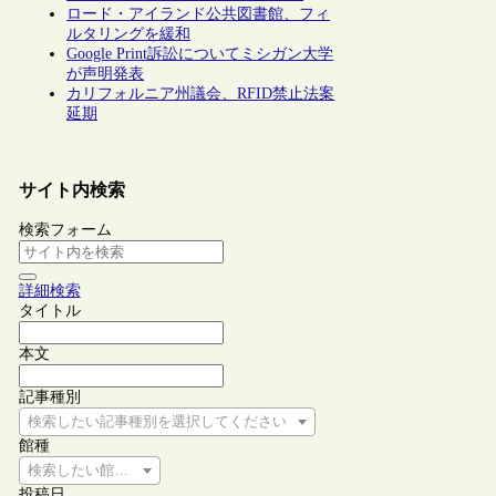
ロード・アイランド公共図書館、フィ
ルタリングを緩和
Google Print訴訟についてミシガン大学
が声明発表
カリフォルニア州議会、RFID禁止法案
延期
サイト内検索
検索フォーム
詳細検索
タイトル
本文
記事種別
検索したい記事種別を選択してください
館種
検索したい館種を選択してください
投稿日