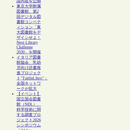
談内容を公開
東京大学附属
図書館、第2
回デジタル図
書館コンペテ
ィション「東
大図書館をデ
ザインせよ！
Next Library
Challenge
2030」を開催
イタリア図書
館協会、乳幼
児向け読書推
進プロジェク
ト“TuttInLibro”：
全国ネットワ
ークが拡大
【イベント】
国立国会図書
館（NDL）、
科学技術に関
する調査プロ
ジェクト2026
シンポジウム