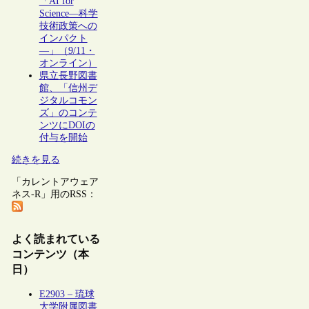
「AI for
Science―科学
技術政策への
インパクト
―」（9/11・
オンライン）
県立長野図書
館、「信州デ
ジタルコモン
ズ」のコンテ
ンツにDOIの
付与を開始
続きを見る
「カレントアウェア
ネス-R」用のRSS：
よく読まれている
コンテンツ（本
日）
E2903 – 琉球
大学附属図書