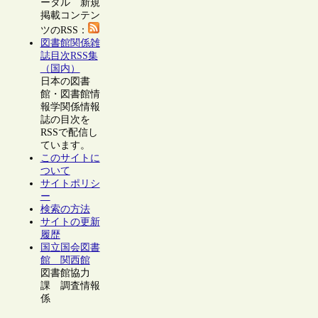
ータル 新規
掲載コンテン
ツのRSS：
図書館関係雑
誌目次RSS集
（国内）
日本の図書
館・図書館情
報学関係情報
誌の目次を
RSSで配信し
ています。
このサイトに
ついて
サイトポリシ
ー
検索の方法
サイトの更新
履歴
国立国会図書
館 関西館
図書館協力
課 調査情報
係