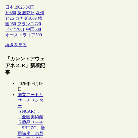
日本
19623
米国
10660
英国
3216
欧州
1426
カナダ
1069
韓
国
950
フランス
720
ドイツ
681
中国
638
オーストラリア
599
続きを見る
「カレントアウェ
アネス-R」新着記
事
2026年08月06
日
国立アートリ
サーチセンタ
ー
（NCAR）、
「全国美術館
収蔵品サーチ
「SHŪZŌ」活
用講座」の鼎