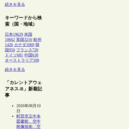
続きを見る
キーワードから検
索（国・地域）
日本
19629
米国
10662
英国
3216
欧州
1426
カナダ
1069
韓
国
950
フランス
720
ドイツ
681
中国
638
オーストラリア
599
続きを見る
「カレントアウェ
アネス-R」新着記
事
2026年08月10
日
町田市立中央
図書館、空中
映像技術「空