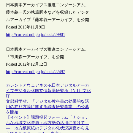
日本脚本アーカイブス推進コンソーシアム、
藤本義一氏の執筆脚本などを収録したデジタ
ルアーカイブ「藤本義一アーカイブ」を公開
Posted 2015年11月9日
http://current.ndl.go.jp/node/29901
日本脚本アーカイブズ推進コンソーシアム、
「市川森一アーカイブ」を公開
Posted 2012年12月12日
http://current.ndl.go.jp/node/22497
カレントアウェアネス-R
日本
デジタルアーカ
イブ
デジタル化
国立情報学研究所（NII）
文化
庁
文部科学省、「デジタル教科書の効果的な活
用の在り方等に関する調査研究事業」の公募
を開始
【イベント】課題提起フォーラム「ナショナ
ルな地域文化資源：地方紙の活用に向けて
― 地方紙原紙のデジタル化状況調査から見