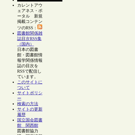
カレントアウ
ェアネス・ポ
ータル 新規
掲載コンテン
ツのRSS：
図書館関係雑
誌目次RSS集
（国内）
日本の図書
館・図書館情
報学関係情報
誌の目次を
RSSで配信し
ています。
このサイトに
ついて
サイトポリシ
ー
検索の方法
サイトの更新
履歴
国立国会図書
館 関西館
図書館協力