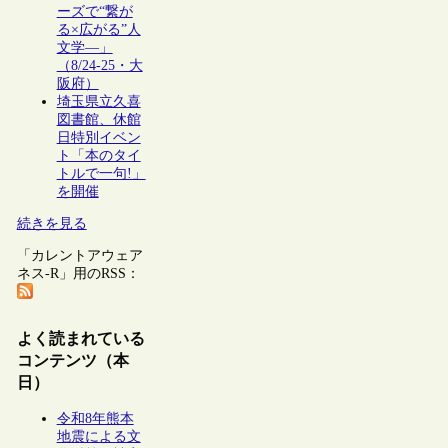
ーズで“繋が
る×広がる”人
文学―」
（8/24-25・大
阪府）
埼玉県立久喜
図書館、休館
日特別イベン
ト「本のタイ
トルで一句!」
を開催
続きを見る
「カレントアウェア
ネス-R」用のRSS：
よく読まれている
コンテンツ（本
日）
令和8年熊本
地震による文