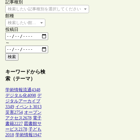
記事種別
検索したい記事種別を選択してください
館種
検索したい館種を選択してください
投稿日
～
検索
キーワードから検
索（テーマ）
学術情報流通
4348
デジタル化
4098
デ
ジタルアーカイブ
3349
イベント
3013
災害
2754
オープン
アクセス
2678
電子
書籍
2227
図書館サ
ービス
2178
子ども
2018
学術情報
1947