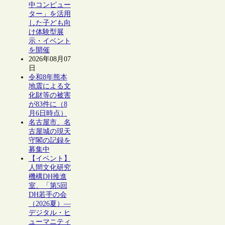
中コンピュー
ター」を活用
した子ども向
け体験型展
示・イベント
を開催
2026年08月07
日
令和8年熊本
地震による文
化財等の被害
が83件に（8
月6日時点）
名古屋市、名
古屋城の現天
守閣の記録を
募集中
【イベント】
人間文化研究
機構DH推進
室、「第5回
DH若手の会
（2026夏）―
デジタル・ヒ
ューマニティ