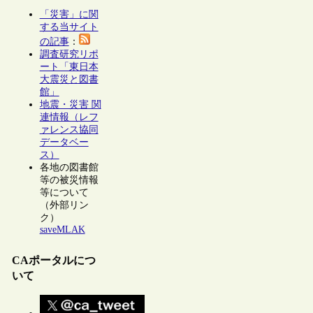
「災害」に関
する当サイト
の記事
：
調査研究リポ
ート「東日本
大震災と図書
館」
地震・災害 関
連情報（レフ
ァレンス協同
データベー
ス）
各地の図書館
等の被災情報
等について
（外部リン
ク）
saveMLAK
CAポータルにつ
いて