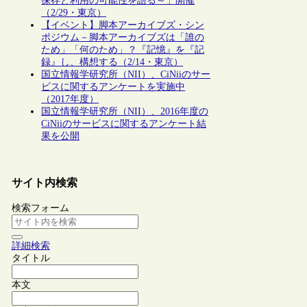
保存と利用の可能性を語る～」開催
（2/29・東京）
【イベント】脚本アーカイブズ・シン
ポジウム－脚本アーカイブズは「誰の
ため」「何のため」？『記憶』を『記
録』し、構想する（2/14・東京）
国立情報学研究所（NII）、CiNiiのサー
ビスに関するアンケートを実施中
（2017年度）
国立情報学研究所（NII）、2016年度の
CiNiiのサービスに関するアンケート結
果を公開
サイト内検索
検索フォーム
詳細検索
タイトル
本文