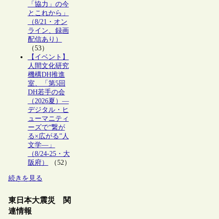
「協力」の今
とこれから」
（8/21・オン
ライン、録画
配信あり）
（53）
【イベント】
人間文化研究
機構DH推進
室、「第5回
DH若手の会
（2026夏）―
デジタル・ヒ
ューマニティ
ーズで“繋が
る×広がる”人
文学―」
（8/24-25・大
阪府）
（52）
続きを見る
東日本大震災 関
連情報