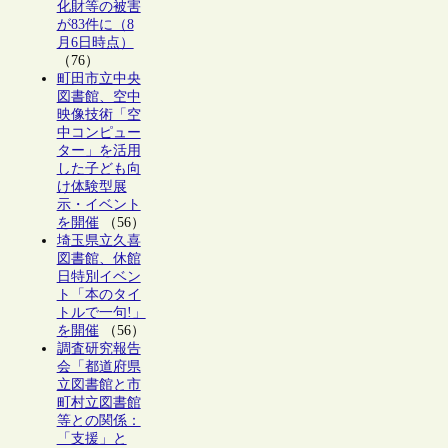
化財等の被害
が83件に（8
月6日時点）
（76）
町田市立中央
図書館、空中
映像技術「空
中コンピュー
ター」を活用
した子ども向
け体験型展
示・イベント
を開催
（56）
埼玉県立久喜
図書館、休館
日特別イベン
ト「本のタイ
トルで一句!」
を開催
（56）
調査研究報告
会「都道府県
立図書館と市
町村立図書館
等との関係：
「支援」と