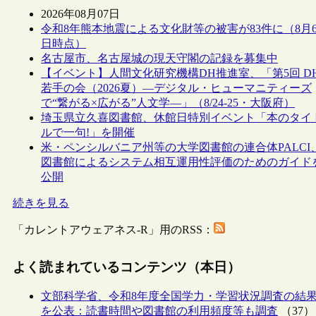
2026年08月07日
令和8年熊本地震による文化財等の被害が83件に（8月
日時点）
名古屋市、名古屋城の現天守閣の記録を募集中
【イベント】人間文化研究機構DH推進室、「第5回 D
若手の会（2026夏）―デジタル・ヒューマニティーズ
で“繋がる×広がる”人文学―」（8/24-25・大阪府）
埼玉県立久喜図書館、休館日特別イベント「本のタイ
ルで一句!」を開催
米・ペンシルバニア州等の大学図書館の連合体PALCI
図書館によるシステム相互運用性評価のためのガイド
公開
続きを見る
「カレントアウェアネス-R」用のRSS：
よく読まれているコンテンツ（本日）
文部科学省、令和8年度全国学力・学習状況調査の結
を公表：読書時間や図書館の利用頻度等も調査
（37）