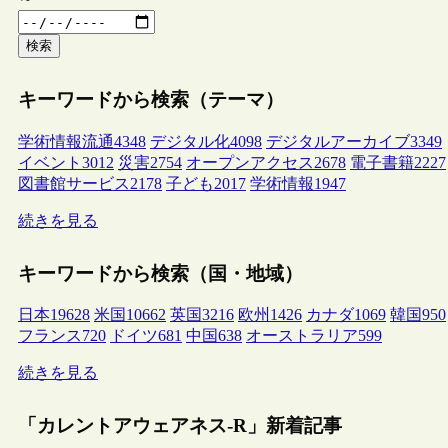
検索
キーワードから検索（テーマ）
学術情報流通
4348
デジタル化
4098
デジタルアーカイブ
3349
イベント
3012
災害
2754
オープンアクセス
2678
電子書籍
2227
図書館サービス
2178
子ども
2017
学術情報
1947
続きを見る
キーワードから検索（国・地域）
日本
19628
米国
10662
英国
3216
欧州
1426
カナダ
1069
韓国
950
フランス
720
ドイツ
681
中国
638
オーストラリア
599
続きを見る
「カレントアウェアネス-R」新着記事