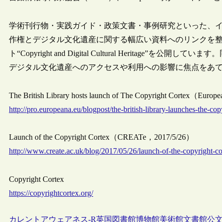
学術刊行物・実践ガイド・政策文書・事例研究といった、
作権とデジタル文化遺産に関する幅広い資料へのリンクを
ト“Copyright and Digital Cultural Herita
デジタル文化遺産へのアクセスや利用への影響に焦点をあ
The British Library hosts launch of The Copyright Cortex（Euro
http://pro.europeana.eu/blogpost/the-british-library-launches-the-cop
Launch of the Copyright Cortex（CREATe，2017/5/26）
http://www.create.ac.uk/blog/2017/05/26/launch-of-the-copyright-co
Copyright Cortex
https://copyrightcortex.org/
カレントアウェアネス-R
英国
図書館
博物館
美術館
文書館
公