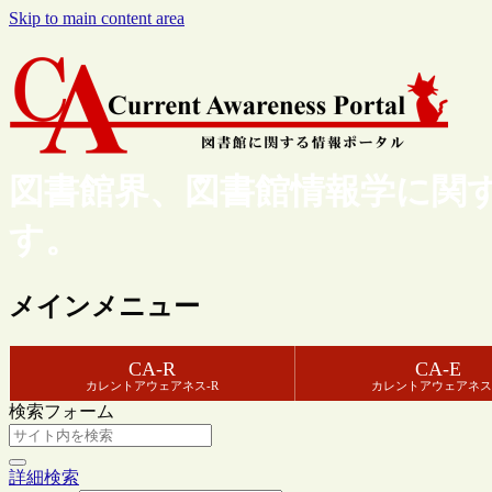
Skip to main content area
図書館界、図書館情報学に関
す。
メインメニュー
CA-R
CA-E
カレントアウェアネス-R
カレントアウェアネス
検索フォーム
詳細検索