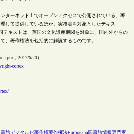
インターネット上でオープンアクセスで公開されている、著
整理して提供しているほか、実務者を対象としたテキス
ge”を公開しています。同テキストは、英国の文化遺産機関を対象に、国内外からの
てて、著作権法を包括的に解説するものです。
peana pro，2017/6/20）
yright-cortex
rtex/
文書館
デジタル化
著作権
著作権法
Europeana
図書館情報専門家