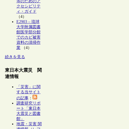
等のためのア
クセシビリテ
ィ・ガイド
（4）
E2903 – 琉球
大学附属図書
館医学部分館
でのカビ被害
資料の清掃作
業
（4）
続きを見る
東日本大震災 関
連情報
「災害」に関
する当サイト
の記事
：
調査研究リポ
ート「東日本
大震災と図書
館」
地震・災害 関