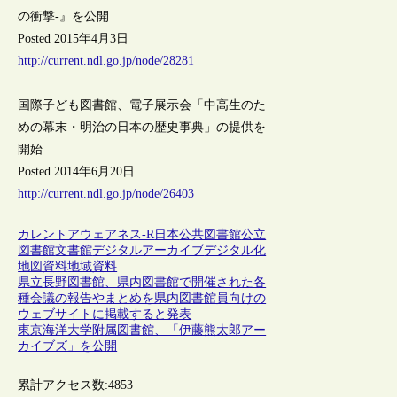
の衝撃-』を公開
Posted 2015年4月3日
http://current.ndl.go.jp/node/28281
国際子ども図書館、電子展示会「中高生のた
めの幕末・明治の日本の歴史事典」の提供を
開始
Posted 2014年6月20日
http://current.ndl.go.jp/node/26403
カレントアウェアネス-R
日本
公共図書館
公立
図書館
文書館
デジタルアーカイブ
デジタル化
地図資料
地域資料
県立長野図書館、県内図書館で開催された各
種会議の報告やまとめを県内図書館員向けの
ウェブサイトに掲載すると発表
東京海洋大学附属図書館、「伊藤熊太郎アー
カイブズ」を公開
累計アクセス数:
4853