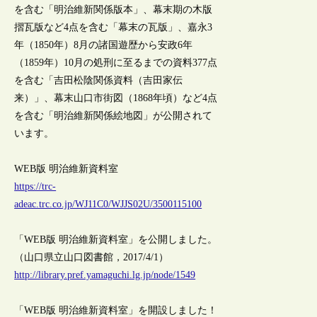
を含む「明治維新関係版本」、幕末期の木版
摺瓦版など4点を含む「幕末の瓦版」、嘉永3
年（1850年）8月の諸国遊歴から安政6年
（1859年）10月の処刑に至るまでの資料377点
を含む「吉田松陰関係資料（吉田家伝
来）」、幕末山口市街図（1868年頃）など4点
を含む「明治維新関係絵地図」が公開されて
います。
WEB版 明治維新資料室
https://trc-
adeac.trc.co.jp/WJ11C0/WJJS02U/3500115100
「WEB版 明治維新資料室」を公開しました。
（山口県立山口図書館，2017/4/1）
http://library.pref.yamaguchi.lg.jp/node/1549
「WEB版 明治維新資料室」を開設しました！