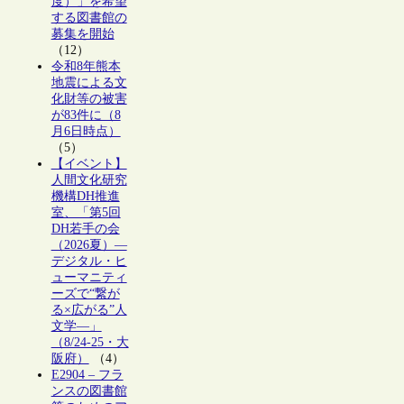
度）」を希望
する図書館の
募集を開始
（12）
令和8年熊本
地震による文
化財等の被害
が83件に（8
月6日時点）
（5）
【イベント】
人間文化研究
機構DH推進
室、「第5回
DH若手の会
（2026夏）―
デジタル・ヒ
ューマニティ
ーズで“繋が
る×広がる”人
文学―」
（8/24-25・大
阪府）
（4）
E2904 – フラ
ンスの図書館