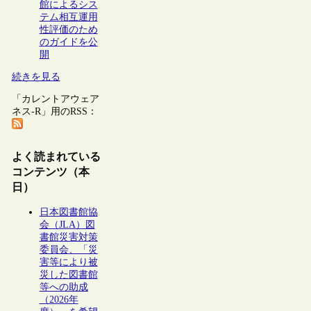
館によるシス
テム相互運用
性評価のため
のガイドを公
開
続きを見る
「カレントアウェア
ネス-R」用のRSS：
よく読まれている
コンテンツ（本
日）
日本図書館協
会（JLA）図
書館災害対策
委員会、「災
害等により被
災した図書館
等への助成
（2026年