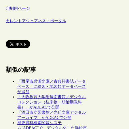
印刷用ページ
カレントアウェアネス・ポータル
類似の記事
「西尾市岩瀬文庫／古典籍書誌データ
ベース」に絵図・地図類データベース
が追加
「大阪教育大学附属図書館／デジタル
コレクション（往来物・明治期教科
書）」がADEACで公開
「酒田市立図書館／光丘文庫デジタル
アーカイブ」がADEACで公開
歴史資料検索閲覧システ
ム“ADEAC”で、デジタル化した浜松市