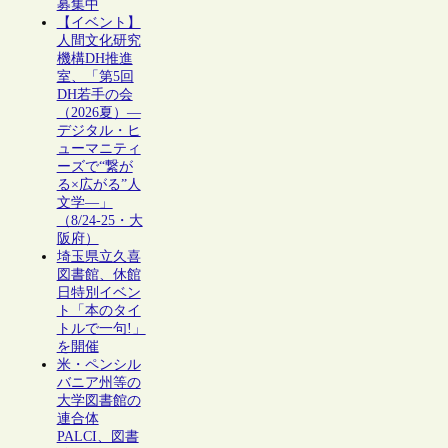
募集中
【イベント】
人間文化研究
機構DH推進
室、「第5回
DH若手の会
（2026夏）―
デジタル・ヒ
ューマニティ
ーズで“繋が
る×広がる”人
文学―」
（8/24-25・大
阪府）
埼玉県立久喜
図書館、休館
日特別イベン
ト「本のタイ
トルで一句!」
を開催
米・ペンシル
バニア州等の
大学図書館の
連合体
PALCI、図書