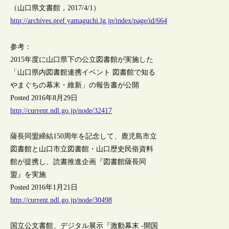
（山口県文書館，2017/4/1）
http://archives.pref.yamaguchi.lg.jp/index/page/id/664
参考：
2015年度に山口県下の公立図書館が実施した
「山口県内図書館連携イベント 図書館で知る
やまぐちの幕末・維新」の報告書が公開
Posted 2016年8月29日
http://current.ndl.go.jp/node/32417
薩長同盟締結150周年を記念して、鹿児島市立
図書館と山口市立図書館・山口歴史民俗資料
館が提携し、読書推進企画『図書館薩長同
盟』を実施
Posted 2016年1月21日
http://current.ndl.go.jp/node/30498
国立公文書館、デジタル展示『激動幕末 -開国