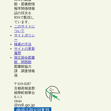
館・図書館情
報学関係情報
誌の目次を
RSSで配信し
ています。
このサイトに
ついて
サイトポリシ
ー
検索の方法
サイトの更新
履歴
国立国会図書
館 関西館
図書館協力
課 調査情報
係
〒619-0287
京都府相楽郡
精華町精華台
8-1-3
chojo