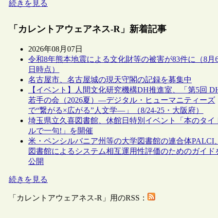
続きを見る
「カレントアウェアネス-R」新着記事
2026年08月07日
令和8年熊本地震による文化財等の被害が83件に（8月
日時点）
名古屋市、名古屋城の現天守閣の記録を募集中
【イベント】人間文化研究機構DH推進室、「第5回 D
若手の会（2026夏）―デジタル・ヒューマニティーズ
で“繋がる×広がる”人文学―」（8/24-25・大阪府）
埼玉県立久喜図書館、休館日特別イベント「本のタイ
ルで一句!」を開催
米・ペンシルバニア州等の大学図書館の連合体PALCI
図書館によるシステム相互運用性評価のためのガイド
公開
続きを見る
「カレントアウェアネス-R」用のRSS：