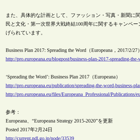
また、具体的な計画として、ファッション・写真・新聞に
民と文化・第一次世界大戦終結100周年に関するキャンペ
げられています。
Business Plan 2017: Spreading the Word（Europeana，2017/2/2
http://pro.europeana.eu/blogpost/business-plan-2017-spreading-the
‘Spreading the Word’: Business Plan 2017（Europeana）
http://pro.europeana.eu/publication/spreading-the-word-business-pl
http://pro.europeana.eu/files/Europeana_Professional/Publications/
参考：
Europeana、“Europeana Strategy 2015-2020”を更新
Posted 2017年2月24日
http://current.ndl.go.jp/node/33539