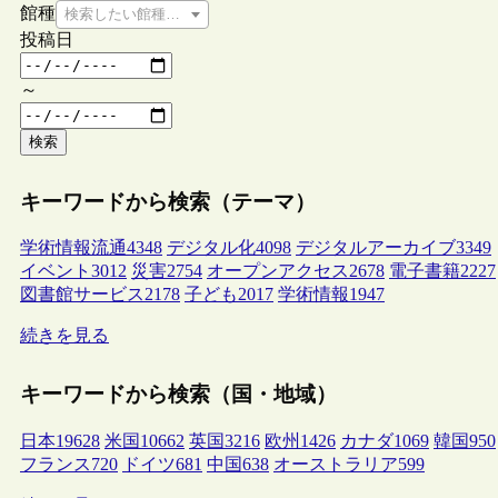
館種
検索したい館種を選択してください
投稿日
～
検索
キーワードから検索（テーマ）
学術情報流通
4348
デジタル化
4098
デジタルアーカイブ
3349
イベント
3012
災害
2754
オープンアクセス
2678
電子書籍
2227
図書館サービス
2178
子ども
2017
学術情報
1947
続きを見る
キーワードから検索（国・地域）
日本
19628
米国
10662
英国
3216
欧州
1426
カナダ
1069
韓国
950
フランス
720
ドイツ
681
中国
638
オーストラリア
599