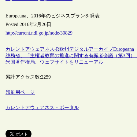
Europeana、2016年のビジネスプランを発表
Posted 2016年2月26日
http://current.ndl.go.jp/node/30829
カレントアウェアネス-R
欧州
デジタルアーカイブ
Europeana
総務省、「主権者教育の推進に関する有識者会議（第3回）
米国著作権局、ウェブサイトをリニューアル
累計アクセス数:
2259
印刷用ページ
カレントアウェアネス・ポータル