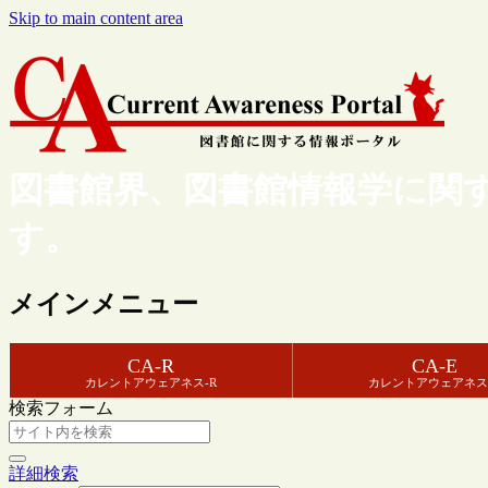
Skip to main content area
図書館界、図書館情報学に関
す。
メインメニュー
CA-R
CA-E
カレントアウェアネス-R
カレントアウェアネス
検索フォーム
詳細検索