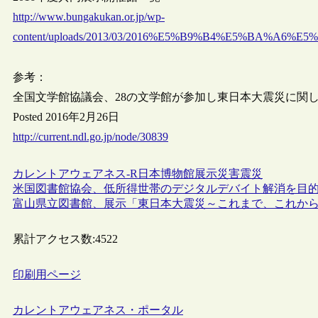
http://www.bungakukan.or.jp/wp-
content/uploads/2013/03/2016%E5%B9%B4%E5%BA%A
参考：
全国文学館協議会、28の文学館が参加し東日本大震災に関し
Posted 2016年2月26日
http://current.ndl.go.jp/node/30839
カレントアウェアネス-R
日本
博物館
展示
災害
震災
米国図書館協会、低所得世帯のデジタルデバイト解消を目
富山県立図書館、展示「東日本大震災～これまで、これか
累計アクセス数:
4522
印刷用ページ
カレントアウェアネス・ポータル