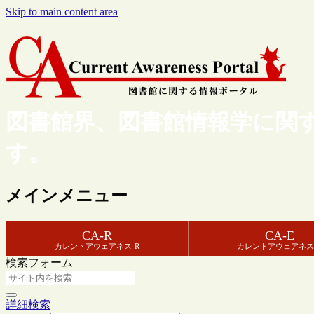
Skip to main content area
図書館界、図書館情報学に関
す。
メインメニュー
CA-R
CA-E
カレントアウェアネス-R
カレントアウェアネス
検索フォーム
詳細検索