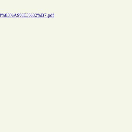
3%83%A9%E3%82%B7.pdf