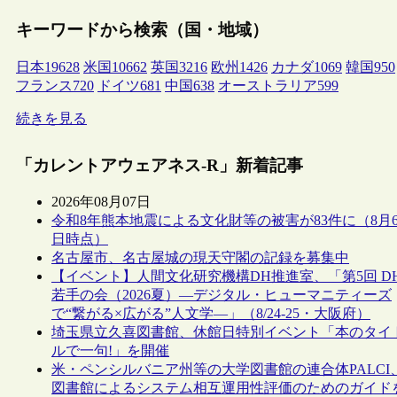
キーワードから検索（国・地域）
日本
19628
米国
10662
英国
3216
欧州
1426
カナダ
1069
韓国
950
フランス
720
ドイツ
681
中国
638
オーストラリア
599
続きを見る
「カレントアウェアネス-R」新着記事
2026年08月07日
令和8年熊本地震による文化財等の被害が83件に（8月
日時点）
名古屋市、名古屋城の現天守閣の記録を募集中
【イベント】人間文化研究機構DH推進室、「第5回 D
若手の会（2026夏）―デジタル・ヒューマニティーズ
で“繋がる×広がる”人文学―」（8/24-25・大阪府）
埼玉県立久喜図書館、休館日特別イベント「本のタイ
ルで一句!」を開催
米・ペンシルバニア州等の大学図書館の連合体PALCI
図書館によるシステム相互運用性評価のためのガイド