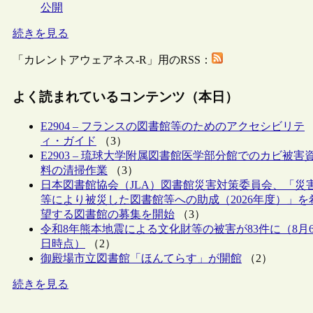
公開
続きを見る
「カレントアウェアネス-R」用のRSS：
よく読まれているコンテンツ（本日）
E2904 – フランスの図書館等のためのアクセシビリテ
ィ・ガイド
（3）
E2903 – 琉球大学附属図書館医学部分館でのカビ被害
料の清掃作業
（3）
日本図書館協会（JLA）図書館災害対策委員会、「災
等により被災した図書館等への助成（2026年度）」を
望する図書館の募集を開始
（3）
令和8年熊本地震による文化財等の被害が83件に（8月
日時点）
（2）
御殿場市立図書館「ほんてらす」が開館
（2）
続きを見る