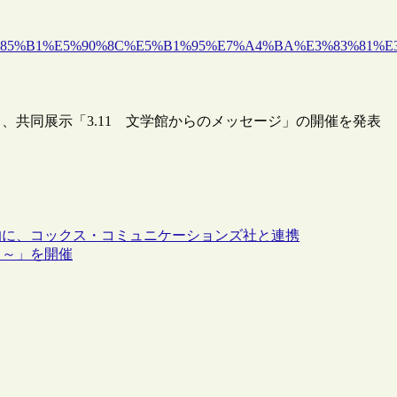
6%E5%85%B1%E5%90%8C%E5%B1%95%E7%A4%BA%E3%83%81%E
、共同展示「3.11 文学館からのメッセージ」の開催を発表
的に、コックス・コミュニケーションズ社と連携
ら～」を開催