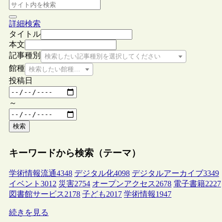
詳細検索
タイトル
本文
記事種別
検索したい記事種別を選択してください
館種
検索したい館種を選択してください
投稿日
～
検索
キーワードから検索（テーマ）
学術情報流通
4348
デジタル化
4098
デジタルアーカイブ
3349
イベント
3012
災害
2754
オープンアクセス
2678
電子書籍
2227
図書館サービス
2178
子ども
2017
学術情報
1947
続きを見る