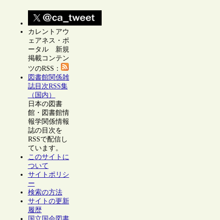
カレントアウ
ェアネス・ポ
ータル 新規
掲載コンテン
ツのRSS：
図書館関係雑
誌目次RSS集
（国内）
日本の図書
館・図書館情
報学関係情報
誌の目次を
RSSで配信し
ています。
このサイトに
ついて
サイトポリシ
ー
検索の方法
サイトの更新
履歴
国立国会図書