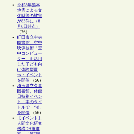
令和8年熊本
地震による文
化財等の被害
が83件に（8
月6日時点）
（76）
町田市立中央
図書館、空中
映像技術「空
中コンピュー
ター」を活用
した子ども向
け体験型展
示・イベント
を開催
（56）
埼玉県立久喜
図書館、休館
日特別イベン
ト「本のタイ
トルで一句!」
を開催
（56）
【イベント】
人間文化研究
機構DH推進