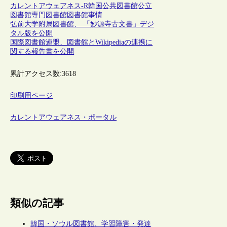
カレントアウェアネス-R
韓国
公共図書館
公立
図書館
専門図書館
図書館事情
弘前大学附属図書館、 「妙源寺古文書」デジ
タル版を公開
国際図書館連盟、図書館とWikipediaの連携に
関する報告書を公開
累計アクセス数:
3618
印刷用ページ
カレントアウェアネス・ポータル
類似の記事
韓国・ソウル図書館、学習障害・発達