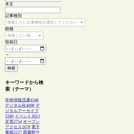
本文
記事種別
検索したい記事種別を選択してください
館種
検索したい館種を選択してください
投稿日
～
検索
キーワードから検
索（テーマ）
学術情報流通
4348
デジタル化
4098
デ
ジタルアーカイブ
3349
イベント
3013
災害
2754
オープン
アクセス
2678
電子
書籍
2227
図書館サ