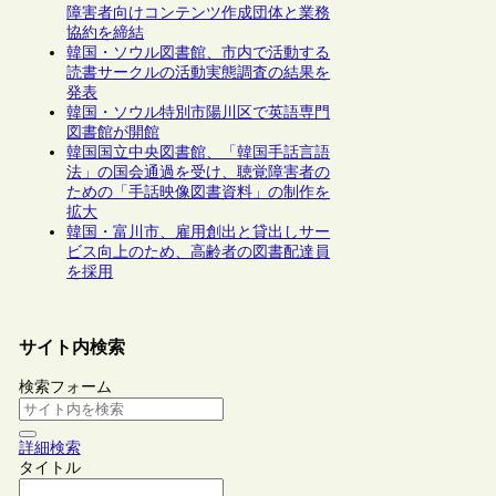
障害者向けコンテンツ作成団体と業務
協約を締結
韓国・ソウル図書館、市内で活動する
読書サークルの活動実態調査の結果を
発表
韓国・ソウル特別市陽川区で英語専門
図書館が開館
韓国国立中央図書館、「韓国手話言語
法」の国会通過を受け、聴覚障害者の
ための「手話映像図書資料」の制作を
拡大
韓国・富川市、雇用創出と貸出しサー
ビス向上のため、高齢者の図書配達員
を採用
サイト内検索
検索フォーム
詳細検索
タイトル