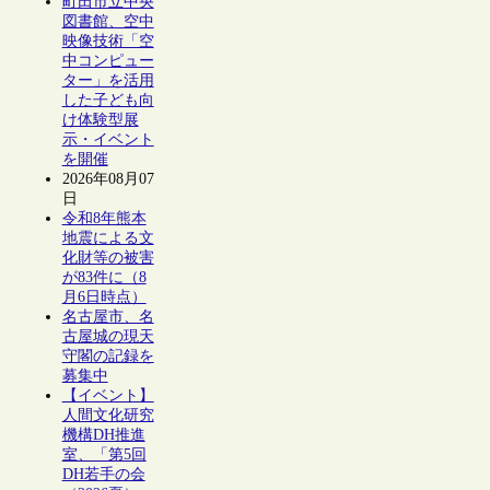
町田市立中央
図書館、空中
映像技術「空
中コンピュー
ター」を活用
した子ども向
け体験型展
示・イベント
を開催
2026年08月07
日
令和8年熊本
地震による文
化財等の被害
が83件に（8
月6日時点）
名古屋市、名
古屋城の現天
守閣の記録を
募集中
【イベント】
人間文化研究
機構DH推進
室、「第5回
DH若手の会