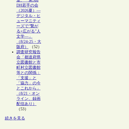
室、「第5回
DH若手の会
（2026夏）―
デジタル・ヒ
ューマニティ
ーズで“繋が
る×広がる”人
文学―」
（8/24-25・大
阪府）
（52）
調査研究報告
会「都道府県
立図書館と市
町村立図書館
等との関係：
「支援」と
「協力」の今
とこれから」
（8/21・オン
ライン、録画
配信あり）
（53）
続きを見る