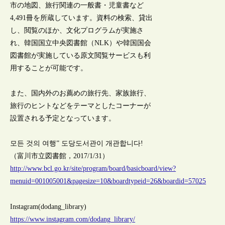
市の地図、旅行関連の一般書・児童書など
4,491冊を所蔵しています。資料の検索、貸出
し、閲覧のほか、文化プログラムが実施さ
れ、韓国国立中央図書館（NLK）や韓国国会
図書館が実施している原文閲覧サービスも利
用することが可能です。
また、国内外のお薦めの旅行先、家族旅行、
旅行のヒントなどをテーマとしたコーナーが
設置される予定となっています。
모든 것의 여행” 도당도서관이 개관합니다!
（富川市立図書館，2017/1/31）
http://www.bcl.go.kr/site/program/board/basicboard/view?
menuid=001005001&pagesize=10&boardtypeid=26&boardid=57025
Instagram(dodang_library)
https://www.instagram.com/dodang_library/