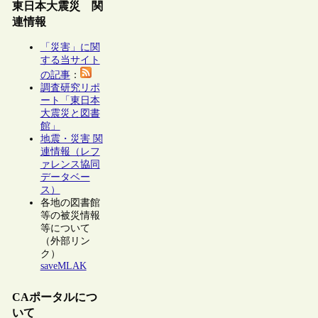
東日本大震災 関
連情報
「災害」に関
する当サイト
の記事
：
調査研究リポ
ート「東日本
大震災と図書
館」
地震・災害 関
連情報（レフ
ァレンス協同
データベー
ス）
各地の図書館
等の被災情報
等について
（外部リン
ク）
saveMLAK
CAポータルにつ
いて