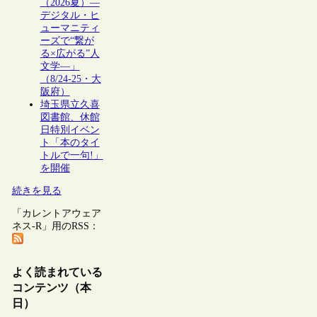
（2026夏）―
デジタル・ヒ
ューマニティ
ーズで“繋が
る×広がる”人
文学―」
（8/24-25・大
阪府）
埼玉県立久喜
図書館、休館
日特別イベン
ト「本のタイ
トルで一句!」
を開催
続きを見る
「カレントアウェア
ネス-R」用のRSS：
よく読まれている
コンテンツ（本
日）