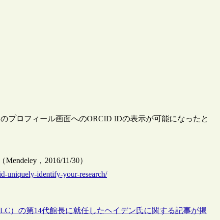
ービスのプロフィール画面へのORCID IDの表示が可能になったと
arch（Mendeley，2016/11/30）
d-uniquely-identify-your-research/
国議会図書館（LC）の第14代館長に就任したヘイデン氏に関する記事が掲