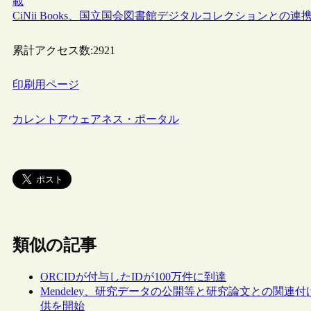
載
CiNii Books、国立国会図書館デジタルコレクションとの
累計アクセス数:
2921
印刷用ページ
カレントアウェアネス・ポータル
類似の記事
ORCIDが付与したIDが100万件に到達
Mendeley、研究データの公開等と研究論文との関連付けを
供を開始