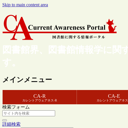
Skip to main content area
図書館界、図書館情報学に関
す。
メインメニュー
CA-R
CA-E
カレントアウェアネス-R
カレントアウェアネス
検索フォーム
詳細検索