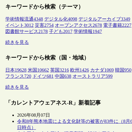
キーワードから検索（テーマ）
学術情報流通
4348
デジタル化
4098
デジタルアーカイブ
3349
イベント
3012
災害
2754
オープンアクセス
2678
電子書籍
2227
図書館サービス
2178
子ども
2017
学術情報
1947
続きを見る
キーワードから検索（国・地域）
日本
19628
米国
10662
英国
3216
欧州
1426
カナダ
1069
韓国
950
フランス
720
ドイツ
681
中国
638
オーストラリア
599
続きを見る
「カレントアウェアネス-R」新着記事
2026年08月07日
令和8年熊本地震による文化財等の被害が83件に（8月
日時点）