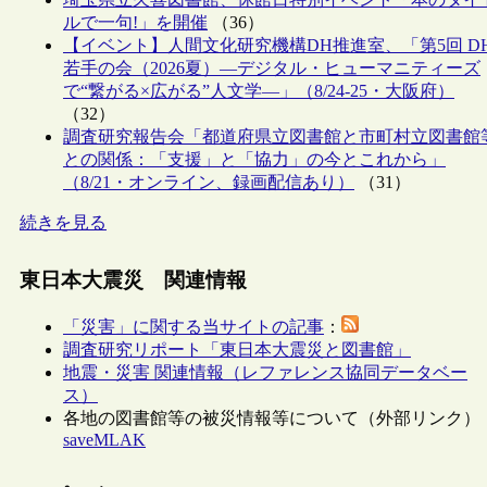
ルで一句!」を開催
（36）
【イベント】人間文化研究機構DH推進室、「第5回 D
若手の会（2026夏）―デジタル・ヒューマニティーズ
で“繋がる×広がる”人文学―」（8/24-25・大阪府）
（32）
調査研究報告会「都道府県立図書館と市町村立図書館
との関係：「支援」と「協力」の今とこれから」
（8/21・オンライン、録画配信あり）
（31）
続きを見る
東日本大震災 関連情報
「災害」に関する当サイトの記事
：
調査研究リポート「東日本大震災と図書館」
地震・災害 関連情報（レファレンス協同データベー
ス）
各地の図書館等の被災情報等について（外部リンク）
saveMLAK