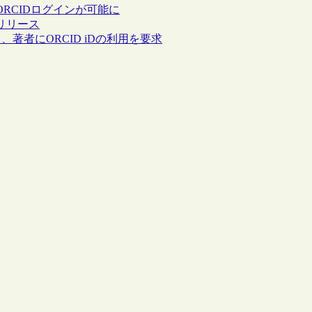
でORCIDログインが可能に
をリリース
著者にORCID iDの利用を要求