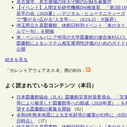
名古屋市、名古屋城の現天守閣の記録を募集中
【イベント】人間文化研究機構DH推進室、「第5回 D
若手の会（2026夏）―デジタル・ヒューマニティーズ
で“繋がる×広がる”人文学―」（8/24-25・大阪府）
埼玉県立久喜図書館、休館日特別イベント「本のタイ
ルで一句!」を開催
米・ペンシルバニア州等の大学図書館の連合体PALCI
図書館によるシステム相互運用性評価のためのガイド
公開
続きを見る
「カレントアウェアネス-R」用のRSS：
よく読まれているコンテンツ（本日）
日本図書館協会（JLA）図書館災害対策委員会、「災
等により被災した図書館等への助成（2026年度）」を
望する図書館の募集を開始
（62）
令和8年熊本地震による文化財等の被害が83件に（8月
日時点）
（37）
埼玉県立久喜図書館、休館日特別イベント「本のタイ