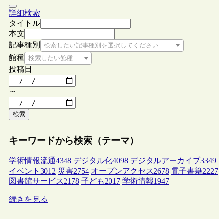
詳細検索
タイトル
本文
記事種別
検索したい記事種別を選択してください
館種
検索したい館種を選択してください
投稿日
～
検索
キーワードから検索（テーマ）
学術情報流通
4348
デジタル化
4098
デジタルアーカイブ
3349
イベント
3012
災害
2754
オープンアクセス
2678
電子書籍
2227
図書館サービス
2178
子ども
2017
学術情報
1947
続きを見る