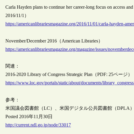
Carla Hayden plans to continue her career-long focus on access an
2016/11/1）
https://americanlibrariesmagazine.org/2016/11/01/carla-hayden-ameri
November/December 2016（American Libraries）
https://americanlibrariesmagazine.org/magazine/issues/novemberde
関連：
2016-2020 Library of Congress Strategic Plan（PDF: 25ページ）
https://www.loc.gov/portals/static/about/documents/library_congres
参考：
米国議会図書館（LC）、米国デジタル公共図書館（DPLA
Posted 2016年11月30日
http://current.ndl.go.jp/node/33017