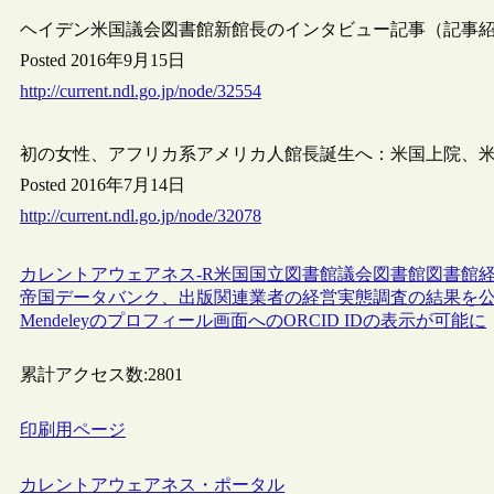
ヘイデン米国議会図書館新館長のインタビュー記事（記事
Posted 2016年9月15日
http://current.ndl.go.jp/node/32554
初の女性、アフリカ系アメリカ人館長誕生へ：米国上院、米
Posted 2016年7月14日
http://current.ndl.go.jp/node/32078
カレントアウェアネス-R
米国
国立図書館
議会図書館
図書館
帝国データバンク、出版関連業者の経営実態調査の結果を
Mendeleyのプロフィール画面へのORCID IDの表示が可能に
累計アクセス数:
2801
印刷用ページ
カレントアウェアネス・ポータル