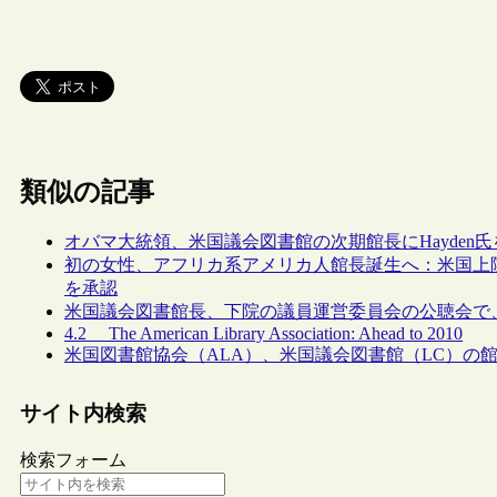
類似の記事
オバマ大統領、米国議会図書館の次期館長にHayden
初の女性、アフリカ系アメリカ人館長誕生へ：米国上院
を承認
米国議会図書館長、下院の議員運営委員会の公聴会で
4.2 The American Library Association: Ahead to 2010
米国図書館協会（ALA）、米国議会図書館（LC）の
サイト内検索
検索フォーム