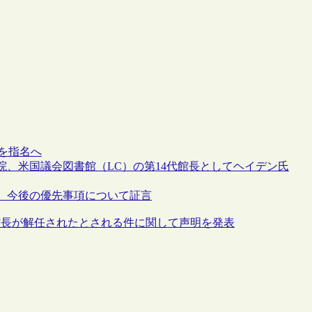
氏を指名へ
、米国議会図書館（LC）の第14代館長としてヘイデン氏
、今後の優先事項について証言
館長が解任されたとされる件に関して声明を発表