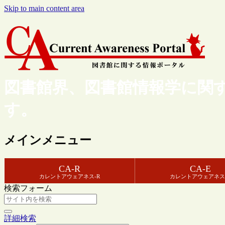
Skip to main content area
図書館界、図書館情報学に関
す。
メインメニュー
CA-R
CA-E
カレントアウェアネス-R
カレントアウェアネス
検索フォーム
詳細検索