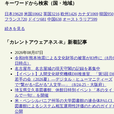
キーワードから検索（国・地域）
日本
19628
米国
10662
英国
3216
欧州
1426
カナダ
1069
韓国
950
フランス
720
ドイツ
681
中国
638
オーストラリア
599
続きを見る
「カレントアウェアネス-R」新着記事
2026年08月07日
令和8年熊本地震による文化財等の被害が83件に（8月
日時点）
名古屋市、名古屋城の現天守閣の記録を募集中
【イベント】人間文化研究機構DH推進室、「第5回 D
若手の会（2026夏）―デジタル・ヒューマニティーズ
で“繋がる×広がる”人文学―」（8/24-25・大阪府）
埼玉県立久喜図書館、休館日特別イベント「本のタイ
ルで一句!」を開催
米・ペンシルバニア州等の大学図書館の連合体PALCI
図書館によるシステム相互運用性評価のためのガイド
公開