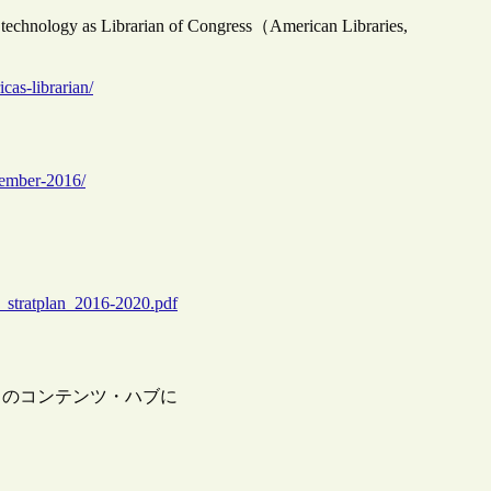
d technology as Librarian of Congress（American Libraries,
cas-librarian/
cember-2016/
s_stratplan_2016-2020.pdf
）のコンテンツ・ハブに