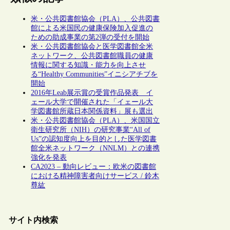
米・公共図書館協会（PLA）、公共図書
館による米国民の健康保険加入促進の
ための助成事業の第2弾の受付を開始
米・公共図書館協会と医学図書館全米
ネットワーク、公共図書館職員の健康
情報に関する知識・能力を向上させ
る“Healthy Communities”イニシアチブを
開始
2016年Leab展示賞の受賞作品発表 イ
ェール大学で開催された「イェール大
学図書館所蔵日本関係資料」展も選出
米・公共図書館協会（PLA）、米国国立
衛生研究所（NIH）の研究事業“All of
Us”の認知度向上を目的とした医学図書
館全米ネットワーク（NNLM）との連携
強化を発表
CA2023 – 動向レビュー：欧米の図書館
における精神障害者向けサービス / 鈴木
尊紘
サイト内検索