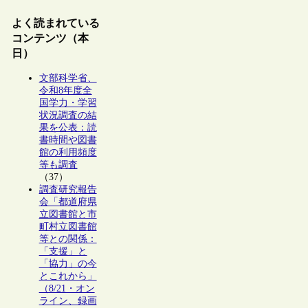
よく読まれている
コンテンツ（本
日）
文部科学省、
令和8年度全
国学力・学習
状況調査の結
果を公表：読
書時間や図書
館の利用頻度
等も調査
（37）
調査研究報告
会「都道府県
立図書館と市
町村立図書館
等との関係：
「支援」と
「協力」の今
とこれから」
（8/21・オン
ライン、録画