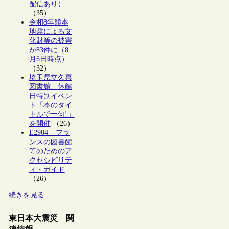
配信あり）
（35）
令和8年熊本
地震による文
化財等の被害
が83件に（8
月6日時点）
（32）
埼玉県立久喜
図書館、休館
日特別イベン
ト「本のタイ
トルで一句!」
を開催
（26）
E2904 – フラ
ンスの図書館
等のためのア
クセシビリテ
ィ・ガイド
（26）
続きを見る
東日本大震災 関