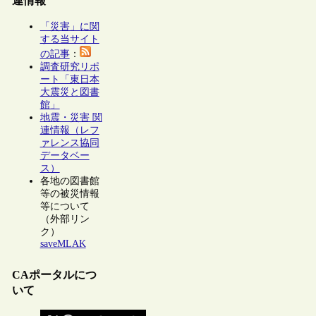
連情報
「災害」に関
する当サイト
の記事
：
調査研究リポ
ート「東日本
大震災と図書
館」
地震・災害 関
連情報（レフ
ァレンス協同
データベー
ス）
各地の図書館
等の被災情報
等について
（外部リン
ク）
saveMLAK
CAポータルにつ
いて