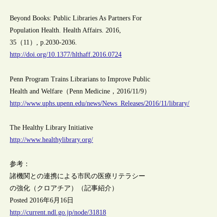
Beyond Books: Public Libraries As Partners For
Population Health. Health Affairs. 2016,
35（11）, p.2030-2036.
http://doi.org/10.1377/hlthaff.2016.0724
Penn Program Trains Librarians to Improve Public
Health and Welfare（Penn Medicine，2016/11/9）
http://www.uphs.upenn.edu/news/News_Releases/2016/11/library/
The Healthy Library Initiative
http://www.healthylibrary.org/
参考：
諸機関との連携による市民の医療リテラシー
の強化（クロアチア）（記事紹介）
Posted 2016年6月16日
http://current.ndl.go.jp/node/31818