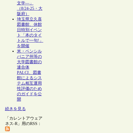
文学―」
（8/24-25・大
阪府）
埼玉県立久喜
図書館、休館
日特別イベン
ト「本のタイ
トルで一句!」
を開催
米・ペンシル
バニア州等の
大学図書館の
連合体
PALCI、図書
館によるシス
テム相互運用
性評価のため
のガイドを公
開
続きを見る
「カレントアウェア
ネス-R」用のRSS：