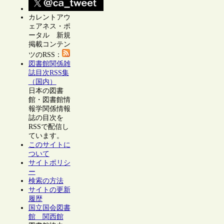
カレントアウ
ェアネス・ポ
ータル 新規
掲載コンテン
ツのRSS：
図書館関係雑
誌目次RSS集
（国内）
日本の図書
館・図書館情
報学関係情報
誌の目次を
RSSで配信し
ています。
このサイトに
ついて
サイトポリシ
ー
検索の方法
サイトの更新
履歴
国立国会図書
館 関西館