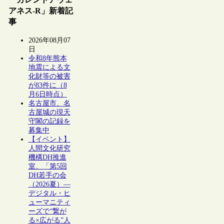
アネス-R」新着記
事
2026年08月07
日
令和8年熊本
地震による文
化財等の被害
が83件に（8
月6日時点）
名古屋市、名
古屋城の現天
守閣の記録を
募集中
【イベント】
人間文化研究
機構DH推進
室、「第5回
DH若手の会
（2026夏）―
デジタル・ヒ
ューマニティ
ーズで“繋が
る×広がる”人