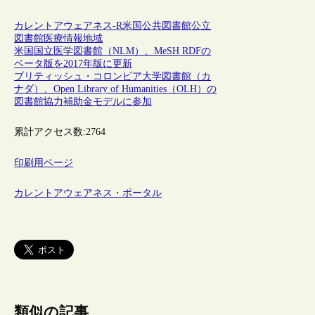
カレントアウェアネス-R
米国
公共図書館
公立
図書館
医療情報
地域
米国国立医学図書館（NLM）、MeSH RDFの
ベータ版を2017年版に更新
ブリティッシュ・コロンビア大学図書館（カ
ナダ）、Open Library of Humanities（OLH）の
図書館協力補助金モデルに参加
累計アクセス数:
2764
印刷用ページ
カレントアウェアネス・ポータル
類似の記事