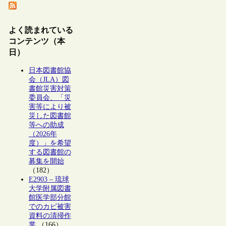
よく読まれている
コンテンツ（本
日）
日本図書館協
会（JLA）図
書館災害対策
委員会、「災
害等により被
災した図書館
等への助成
（2026年
度）」を希望
する図書館の
募集を開始
（182）
E2903 – 琉球
大学附属図書
館医学部分館
でのカビ被害
資料の清掃作
業
（166）