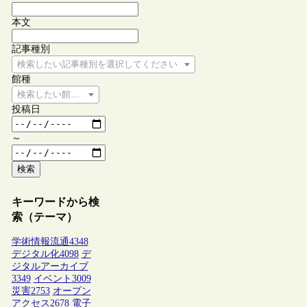
本文
記事種別
検索したい記事種別を選択してください
館種
検索したい館種を選択してください
投稿日
～
検索
キーワードから検
索（テーマ）
学術情報流通
4348
デジタル化
4098
デ
ジタルアーカイブ
3349
イベント
3009
災害
2753
オープン
アクセス
2678
電子