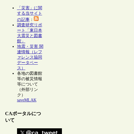
「災害」に関
する当サイト
の記事
：
調査研究リポ
ート「東日本
大震災と図書
館」
地震・災害 関
連情報（レフ
ァレンス協同
データベー
ス）
各地の図書館
等の被災情報
等について
（外部リン
ク）
saveMLAK
CAポータルにつ
いて