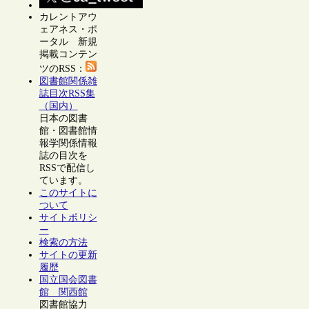
カレントアウ
ェアネス・ポ
ータル 新規
掲載コンテン
ツのRSS：
図書館関係雑
誌目次RSS集
（国内）
日本の図書
館・図書館情
報学関係情報
誌の目次を
RSSで配信し
ています。
このサイトに
ついて
サイトポリシ
ー
検索の方法
サイトの更新
履歴
国立国会図書
館 関西館
図書館協力