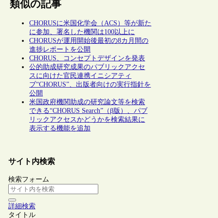
類似の記事
CHORUSに米国化学会（ACS）等が新た
に参加、署名した機関は100以上に
CHORUSが運用開始後最初の8カ月間の
進捗レポートを公開
CHORUS、コンセプトデザインを発表
公的助成研究成果のパブリックアクセ
スに向けた官民連携イニシアティ
ブ“CHORUS”、出版者向けの実行指針を
公開
米国政府機関助成の研究論文等を検索
できる“CHORUS Search”（β版）、パブ
リックアクセスかどうかを検索結果に
表示する機能を追加
サイト内検索
検索フォーム
詳細検索
タイトル