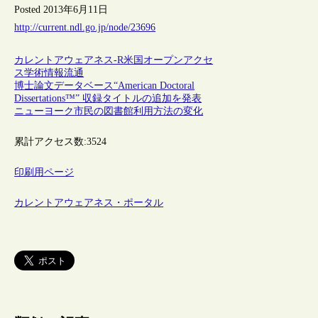
Posted 2013年6月11日
http://current.ndl.go.jp/node/23696
カレントアウェアネス-R
米国
オープンアクセ
ス
学術情報流通
博士論文データベース“American Doctoral
Dissertations™” 収録タイトルの追加を発表
ニューヨーク市民の図書館利用方法の変化
累計アクセス数:
3524
印刷用ページ
カレントアウェアネス・ポータル