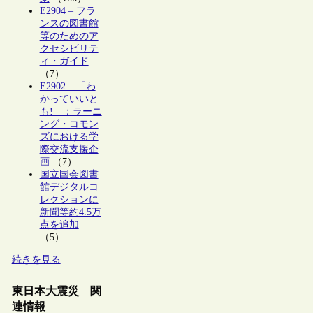
E2904 – フラ
ンスの図書館
等のためのア
クセシビリテ
ィ・ガイド
（7）
E2902 – 「わ
かっていいと
も!」：ラーニ
ング・コモン
ズにおける学
際交流支援企
画
（7）
国立国会図書
館デジタルコ
レクションに
新聞等約4.5万
点を追加
（5）
続きを見る
東日本大震災 関
連情報