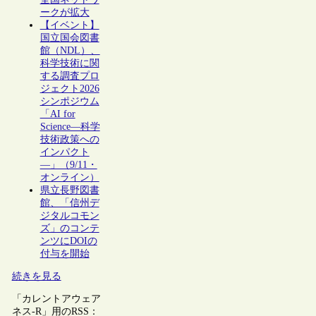
ークが拡大
【イベント】
国立国会図書
館（NDL）、
科学技術に関
する調査プロ
ジェクト2026
シンポジウム
「AI for
Science―科学
技術政策への
インパクト
―」（9/11・
オンライン）
県立長野図書
館、「信州デ
ジタルコモン
ズ」のコンテ
ンツにDOIの
付与を開始
続きを見る
「カレントアウェア
ネス-R」用のRSS：