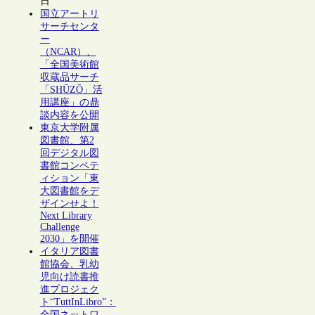
日
国立アートリ
サーチセンタ
ー
（NCAR）、
「全国美術館
収蔵品サーチ
「SHŪZŌ」活
用講座」の鼎
談内容を公開
東京大学附属
図書館、第2
回デジタル図
書館コンペテ
ィション「東
大図書館をデ
ザインせよ！
Next Library
Challenge
2030」を開催
イタリア図書
館協会、乳幼
児向け読書推
進プロジェク
ト“TuttInLibro”：
全国ネットワ