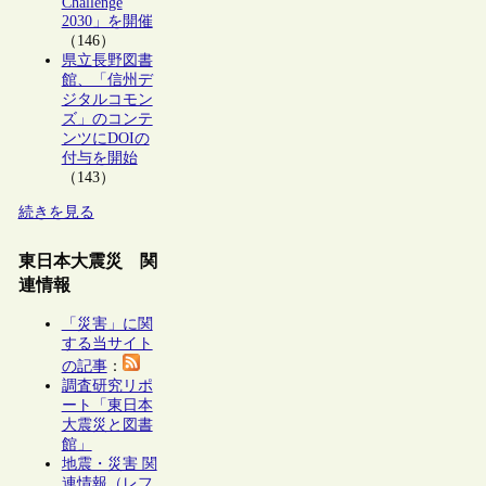
Challenge
2030」を開催
（146）
県立長野図書
館、「信州デ
ジタルコモン
ズ」のコンテ
ンツにDOIの
付与を開始
（143）
続きを見る
東日本大震災 関
連情報
「災害」に関
する当サイト
の記事
：
調査研究リポ
ート「東日本
大震災と図書
館」
地震・災害 関
連情報（レフ