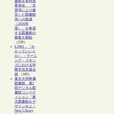
書館災害対策
委員会、「災
害等により被
災した図書館
等への助成
（2026年
度）」を希望
する図書館の
募集を開始
（239）
E2902 – 「わ
かっていいと
も!」：ラーニ
ング・コモン
ズにおける学
際交流支援企
画
（185）
東京大学附属
図書館、第2
回デジタル図
書館コンペテ
ィション「東
大図書館をデ
ザインせよ！
Next Library