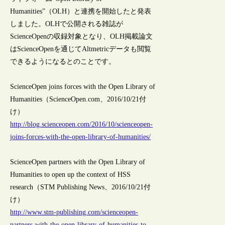
Humanities”（OLH）と連携を開始したと発表
しました。OLHで公開される雑誌が
ScienceOpenの収録対象となり、OLH掲載論文
はScienceOpenを通じてAltmetricデータも閲覧
できるようになるとのことです。
ScienceOpen joins forces with the Open Library of
Humanities（ScienceOpen.com、2016/10/21付
け）
http://blog.scienceopen.com/2016/10/scienceopen-
joins-forces-with-the-open-library-of-humanities/
ScienceOpen partners with the Open Library of
Humanities to open up the context of HSS
research（STM Publishing News、2016/10/21付
け）
http://www.stm-publishing.com/scienceopen-
partners-with-the-open-library-of-humanities-to-