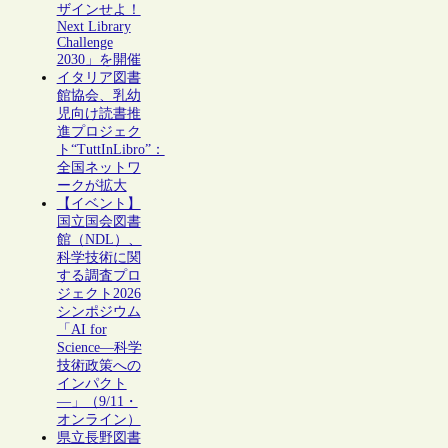
ザインせよ！
Next Library
Challenge
2030」を開催
イタリア図書
館協会、乳幼
児向け読書推
進プロジェク
ト“TuttInLibro”：
全国ネットワ
ークが拡大
【イベント】
国立国会図書
館（NDL）、
科学技術に関
する調査プロ
ジェクト2026
シンポジウム
「AI for
Science―科学
技術政策への
インパクト
―」（9/11・
オンライン）
県立長野図書