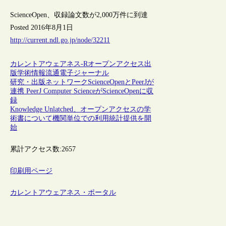
ScienceOpen、収録論文数が2,000万件に到達
Posted 2016年8月1日
http://current.ndl.go.jp/node/32211
カレントアウェアネス-R
オープンアクセス
出
版
学術情報流通
電子ジャーナル
研究・出版ネットワークScienceOpenとPeerJが
連携 PeerJ Computer ScienceがScienceOpenに収
録
Knowledge Unlatched、オープンアクセスの学
術書について機関単位での利用統計提供を開
始
累計アクセス数:
2657
印刷用ページ
カレントアウェアネス・ポータル