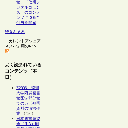
館、「信州デ
ジタルコモン
ズ」のコンテ
ンツにDOIの
付与を開始
続きを見る
「カレントアウェア
ネス-R」用のRSS：
よく読まれている
コンテンツ（本
日）
E2903 – 琉球
大学附属図書
館医学部分館
でのカビ被害
資料の清掃作
業
（420）
日本図書館協
会（JLA）図