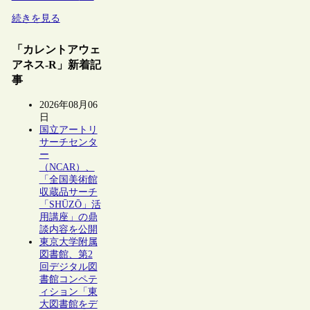
続きを見る
「カレントアウェ
アネス-R」新着記
事
2026年08月06
日
国立アートリ
サーチセンタ
ー
（NCAR）、
「全国美術館
収蔵品サーチ
「SHŪZŌ」活
用講座」の鼎
談内容を公開
東京大学附属
図書館、第2
回デジタル図
書館コンペテ
ィション「東
大図書館をデ