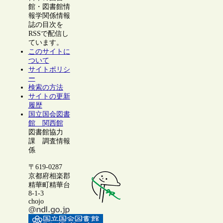
館・図書館情
報学関係情報
誌の目次を
RSSで配信し
ています。
このサイトに
ついて
サイトポリシ
ー
検索の方法
サイトの更新
履歴
国立国会図書
館 関西館
図書館協力
課 調査情報
係
〒619-0287
京都府相楽郡
精華町精華台
8-1-3
chojo