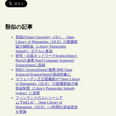
類似の記事
英国のOpen University（OU）、Open
Library of Humanities（OLH）の図書館
協力補助金（Library Partnership
Subsidy）モデルに参加
研究・出版ネットワークScienceOpenと
PeerJが連携 PeerJ Computer Scienceが
ScienceOpenに収録
BMJとScienceOpenが連携 BMJ Open
ScienceがScienceOpenの収録対象に
スウェーデン王立図書館が“Open Library
of Humanities（OLH）”の図書館協力補
助金制度（Library Partnership Subsidy
system）に加盟
フィンランドのコンソーシア
ム“FinELib”、Open Library of
Humanities（OLH）へ3年間の資金提供
を実施