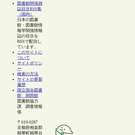
図書館関係雑
誌目次RSS集
（国内）
日本の図書
館・図書館情
報学関係情報
誌の目次を
RSSで配信し
ています。
このサイトに
ついて
サイトポリシ
ー
検索の方法
サイトの更新
履歴
国立国会図書
館 関西館
図書館協力
課 調査情報
係
〒619-0287
京都府相楽郡
精華町精華台