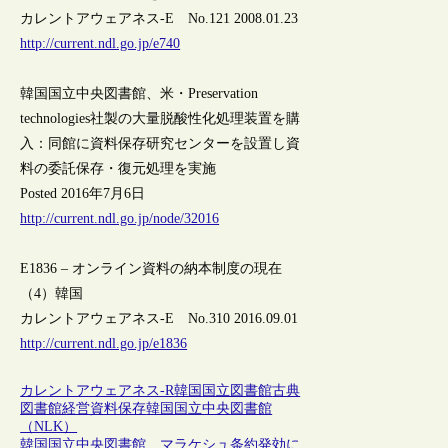
カレントアウェアネス-E No.121 2008.01.23
http://current.ndl.go.jp/e740
韓国国立中央図書館、米・Preservation
technologies社製の大量脱酸性化処理装置を購
入：同館に資料保存研究センターを設置し資
料の委託保存・復元処理を実施
Posted 2016年7月6日
http://current.ndl.go.jp/node/32016
E1836 – オンライン資料の納本制度の現在
（4）韓国
カレントアウェアネス-E No.310 2016.09.01
http://current.ndl.go.jp/e1836
カレントアウェアネス-R
韓国
国立図書館
古典
図書館経営
資料保存
韓国国立中央図書館
（NLK）
韓国国立中央図書館、マラケシュ条約発効に