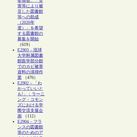
委員会、「災
害等により被
災した図書館
等への助成
（2026年
度）」を希望
する図書館の
募集を開始
（619）
E2903 – 琉球
大学附属図書
館医学部分館
でのカビ被害
資料の清掃作
業
（476）
E2902 – 「わ
かっていいと
も!」：ラーニ
ング・コモン
ズにおける学
際交流支援企
画
（112）
E2904 – フラ
ンスの図書館
等のためのア