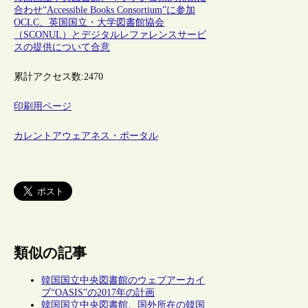
合わせ“Accessible Books Consortium”に参加
OCLC、英国国立・大学図書館協会
（SCONUL）とデジタルレファレンスサービ
スの提供について合意
累計アクセス数:
2470
印刷用ページ
カレントアウェアネス・ポータル
類似の記事
韓国国立中央図書館のウェブアーカイ
ブ“OASIS”の2017年の計画
韓国国立中央図書館、国外所在の韓国