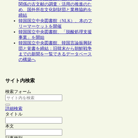
関係の古文献の調査・活用の推進のた
め、国外所在文化財財団と業務協約を
締結
韓国国立中央図書館（NLK）、本のフ
リーマーケットを開催
韓国国立中央図書館、「脱酸処理支援
事業」を開始
韓国国立中央図書館、韓国言論振興財
団と覚書を締結：旧韓末から朝鮮戦争
までの新聞を一覧できるデータベース
の構築へ
サイト内検索
検索フォーム
詳細検索
タイトル
本文