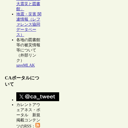
大震災と図書
館」
地震・災害 関
連情報（レフ
ァレンス協同
データベー
ス）
各地の図書館
等の被災情報
等について
（外部リン
ク）
saveMLAK
CAポータルにつ
いて
カレントアウ
ェアネス・ポ
ータル 新規
掲載コンテン
ツのRSS：