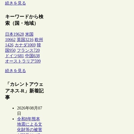
続きを見る
キーワードから検
索（国・地域）
日本
19628
米国
10662
英国
3216
欧州
1426
カナダ
1069
韓
国
950
フランス
720
ドイツ
681
中国
638
オーストラリア
599
続きを見る
「カレントアウェ
アネス-R」新着記
事
2026年08月07
日
令和8年熊本
地震による文
化財等の被害