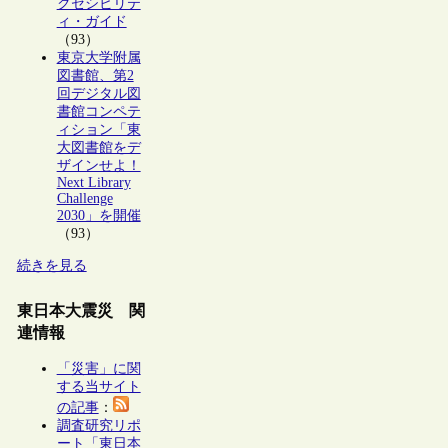
クセシビリテ
ィ・ガイド
（93）
東京大学附属
図書館、第2
回デジタル図
書館コンペテ
ィション「東
大図書館をデ
ザインせよ！
Next Library
Challenge
2030」を開催
（93）
続きを見る
東日本大震災 関
連情報
「災害」に関
する当サイト
の記事
：
調査研究リポ
ート「東日本