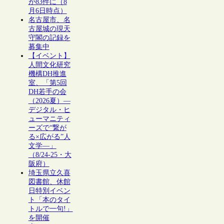
が83件に（8
月6日時点）
名古屋市、名
古屋城の現天
守閣の記録を
募集中
【イベント】
人間文化研究
機構DH推進
室、「第5回
DH若手の会
（2026夏）―
デジタル・ヒ
ューマニティ
ーズで“繋が
る×広がる”人
文学―」
（8/24-25・大
阪府）
埼玉県立久喜
図書館、休館
日特別イベン
ト「本のタイ
トルで一句!」
を開催