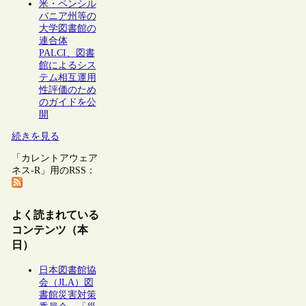
米・ペンシル
バニア州等の
大学図書館の
連合体
PALCI、図書
館によるシス
テム相互運用
性評価のため
のガイドを公
開
続きを見る
「カレントアウェア
ネス-R」用のRSS：
よく読まれている
コンテンツ（本
日）
日本図書館協
会（JLA）図
書館災害対策