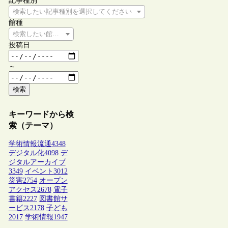
記事種別
検索したい記事種別を選択してください
館種
検索したい館種を選択してください
投稿日
～
検索
キーワードから検
索（テーマ）
学術情報流通
4348
デジタル化
4098
デ
ジタルアーカイブ
3349
イベント
3012
災害
2754
オープン
アクセス
2678
電子
書籍
2227
図書館サ
ービス
2178
子ども
2017
学術情報
1947