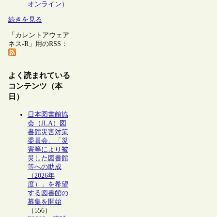
オンライン）
続きを見る
「カレントアウェア
ネス-R」用のRSS：
よく読まれている
コンテンツ（本
日）
日本図書館協
会（JLA）図
書館災害対策
委員会、「災
害等により被
災した図書館
等への助成
（2026年
度）」を希望
する図書館の
募集を開始
（556）