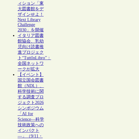
ィション「東
大図書館をデ
ザインせよ！
Next Library
Challenge
2030」を開催
イタリア図書
館協会、乳幼
児向け読書推
進プロジェク
ト“TuttInLibro”：
全国ネットワ
ークが拡大
【イベント】
国立国会図書
館（NDL）、
科学技術に関
する調査プロ
ジェクト2026
シンポジウム
「AI for
Science―科学
技術政策への
インパクト
―」（9/11・