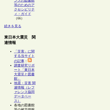
ンスの図書館
等のためのア
クセシビリテ
ィ・ガイド
（66）
続きを見る
東日本大震災 関
連情報
「災害」に関
する当サイト
の記事
：
調査研究リポ
ート「東日本
大震災と図書
館」
地震・災害 関
連情報（レフ
ァレンス協同
データベー
ス）
各地の図書館
等の被災情報