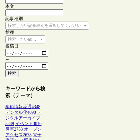
本文
記事種別
検索したい記事種別を選択してください
館種
検索したい館種を選択してください
投稿日
～
検索
キーワードから検
索（テーマ）
学術情報流通
4348
デジタル化
4098
デ
ジタルアーカイブ
3349
イベント
3010
災害
2753
オープン
アクセス
2678
電子