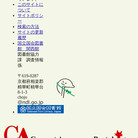
このサイトに
ついて
サイトポリシ
ー
検索の方法
サイトの更新
履歴
国立国会図書
館 関西館
図書館協力
課 調査情報
係
〒619-0287
京都府相楽郡
精華町精華台
8-1-3
chojo