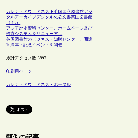
カレントアウェアネス-R
英国
国立図書館
デジ
タルアーカイブ
デジタル化
公文書
英国図書館
（BL）
アジア歴史資料センター、ホームページ及び
検索システムをリニューアル
英国図書館のビジネス・知財センター、開設
10周年：記念イベントを開催
累計アクセス数:
3892
印刷用ページ
カレントアウェアネス・ポータル
類似の記事