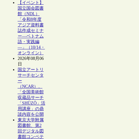
【イベント】
国立国会図書
館（NDL）
「令和8年度
アジア資料書
誌作成セミナ
ー―ベトナム
語・実践編
―」（10/14・
オンライン）
2026年08月06
日
国立アートリ
サーチセンタ
ー
（NCAR）、
「全国美術館
収蔵品サーチ
「SHŪZŌ」活
用講座」の鼎
談内容を公開
東京大学附属
図書館、第2
回デジタル図
書館コンペテ