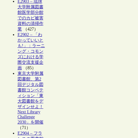
E2903 – 琉球
大学附属図書
館医学部分館
でのカビ被害
資料の清掃作
業
（427）
E2902 – 「わ
かっていいと
も!」：ラーニ
ング・コモン
ズにおける学
際交流支援企
画
（85）
東京大学附属
図書館、第2
回デジタル図
書館コンペテ
ィション「東
大図書館をデ
ザインせよ！
Next Library
Challenge
2030」を開催
（71）
E2904 – フラ