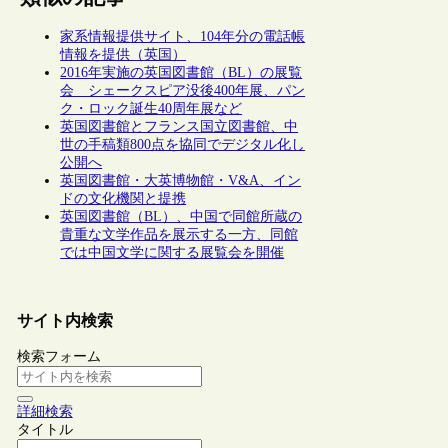
家系情報提供サイト、104年分の電話帳
情報を提供（英国）
2016年実施の英国図書館（BL）の展覧
会 シェークスピア没後400年展、パン
ク・ロック誕生40周年展など
英国図書館とフランス国立図書館、中
世の手稿類800点を協同でデジタル化し
公開へ
英国図書館・大英博物館・V&A、イン
ドの文化機関と提携
英国図書館（BL）、中国で同館所蔵の
貴重な文学作品を展示する一方、同館
では中国文学に関する展覧会を開催
サイト内検索
検索フォーム
詳細検索
タイトル