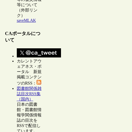
等について
（外部リン
ク）
saveMLAK
CAポータルにつ
いて
カレントアウ
ェアネス・ポ
ータル 新規
掲載コンテン
ツのRSS：
図書館関係雑
誌目次RSS集
（国内）
日本の図書
館・図書館情
報学関係情報
誌の目次を
RSSで配信し
ています。