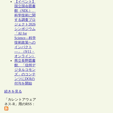
【イベント】
国立国会図書
館（NDL）、
科学技術に関
する調査プロ
ジェクト2026
シンポジウム
「AI for
Science―科学
技術政策への
インパクト
―」（9/11・
オンライン）
県立長野図書
館、「信州デ
ジタルコモン
ズ」のコンテ
ンツにDOIの
付与を開始
続きを見る
「カレントアウェア
ネス-R」用のRSS：