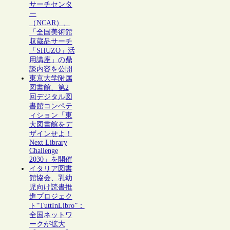
サーチセンタ
ー
（NCAR）、
「全国美術館
収蔵品サーチ
「SHŪZŌ」活
用講座」の鼎
談内容を公開
東京大学附属
図書館、第2
回デジタル図
書館コンペテ
ィション「東
大図書館をデ
ザインせよ！
Next Library
Challenge
2030」を開催
イタリア図書
館協会、乳幼
児向け読書推
進プロジェク
ト“TuttInLibro”：
全国ネットワ
ークが拡大