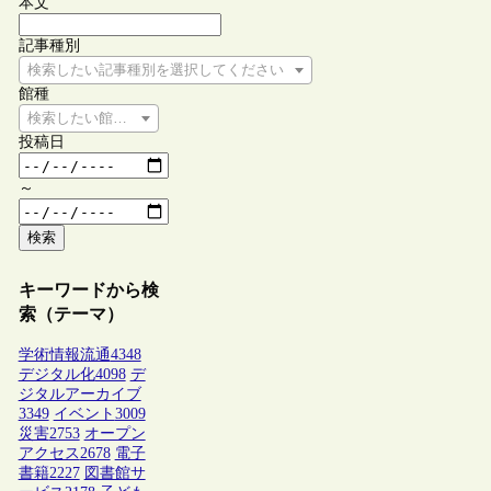
本文
記事種別
検索したい記事種別を選択してください
館種
検索したい館種を選択してください
投稿日
～
検索
キーワードから検
索（テーマ）
学術情報流通
4348
デジタル化
4098
デ
ジタルアーカイブ
3349
イベント
3009
災害
2753
オープン
アクセス
2678
電子
書籍
2227
図書館サ