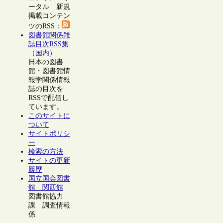
ータル 新規
掲載コンテン
ツのRSS：
図書館関係雑
誌目次RSS集
（国内）
日本の図書
館・図書館情
報学関係情報
誌の目次を
RSSで配信し
ています。
このサイトに
ついて
サイトポリシ
ー
検索の方法
サイトの更新
履歴
国立国会図書
館 関西館
図書館協力
課 調査情報
係