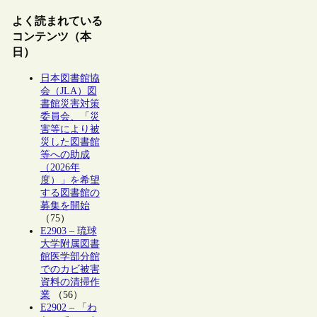
よく読まれている
コンテンツ（本
日）
日本図書館協
会（JLA）図
書館災害対策
委員会、「災
害等により被
災した図書館
等への助成
（2026年
度）」を希望
する図書館の
募集を開始
（75）
E2903 – 琉球
大学附属図書
館医学部分館
でのカビ被害
資料の清掃作
業
（56）
E2902 – 「わ