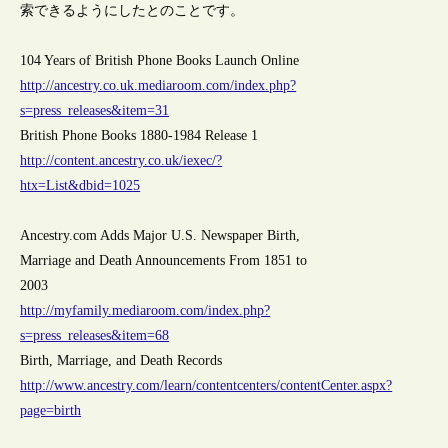
索できるようにしたとのことです。
104 Years of British Phone Books Launch Online
http://ancestry.co.uk.mediaroom.com/index.php?
s=press_releases&item=31
British Phone Books 1880-1984 Release 1
http://content.ancestry.co.uk/iexec/?
htx=List&dbid=1025
Ancestry.com Adds Major U.S. Newspaper Birth,
Marriage and Death Announcements From 1851 to
2003
http://myfamily.mediaroom.com/index.php?
s=press_releases&item=68
Birth, Marriage, and Death Records
http://www.ancestry.com/learn/contentcenters/contentCenter.aspx?
page=birth