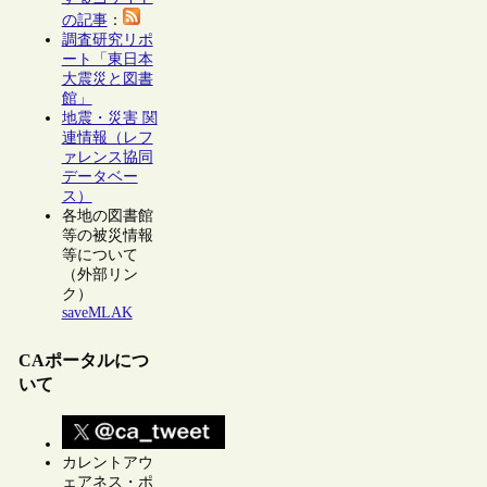
の記事
：
調査研究リポ
ート「東日本
大震災と図書
館」
地震・災害 関
連情報（レフ
ァレンス協同
データベー
ス）
各地の図書館
等の被災情報
等について
（外部リン
ク）
saveMLAK
CAポータルにつ
いて
カレントアウ
ェアネス・ポ