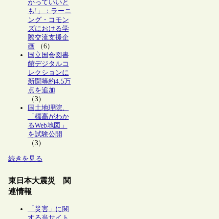
かっていいと
も!」：ラーニ
ング・コモン
ズにおける学
際交流支援企
画
（6）
国立国会図書
館デジタルコ
レクションに
新聞等約4.5万
点を追加
（3）
国土地理院、
「標高がわか
るWeb地図」
を試験公開
（3）
続きを見る
東日本大震災 関
連情報
「災害」に関
する当サイト