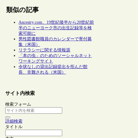
類似の記事
Ancestry.com、19世紀後半から20世紀前
半のニューヨーク市の出生記録等を検
索可能に
男性図書館職員のカレンダーで寄付募
集（米国）
リテラシーに関する情報源
「本の虫」のためのソーシャルネット
ワーキングサイト
令状なしの貸出記録提出を拒んだ館
長、非難される（米国）
サイト内検索
検索フォーム
詳細検索
タイトル