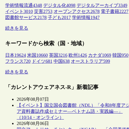
学術情報流通
4348
デジタル化
4098
デジタルアーカイブ
3349
イベント
3010
災害
2753
オープンアクセス
2678
電子書籍
2227
図書館サービス
2178
子ども
2017
学術情報
1947
続きを見る
キーワードから検索（国・地域）
日本
19624
米国
10660
英国
3216
欧州
1426
カナダ
1069
韓国
950
フランス
720
ドイツ
681
中国
638
オーストラリア
599
続きを見る
「カレントアウェアネス-R」新着記事
2026年08月07日
【イベント】国立国会図書館（NDL）「令和8年度ア
ア資料書誌作成セミナー―ベトナム語・実践編―」
（10/14・オンライン）
2026年08月06日