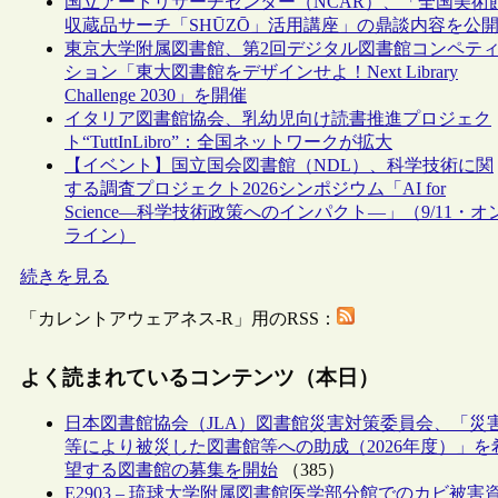
国立アートリサーチセンター（NCAR）、「全国美術
収蔵品サーチ「SHŪZŌ」活用講座」の鼎談内容を公
東京大学附属図書館、第2回デジタル図書館コンペテ
ション「東大図書館をデザインせよ！Next Library
Challenge 2030」を開催
イタリア図書館協会、乳幼児向け読書推進プロジェク
ト“TuttInLibro”：全国ネットワークが拡大
【イベント】国立国会図書館（NDL）、科学技術に関
する調査プロジェクト2026シンポジウム「AI for
Science―科学技術政策へのインパクト―」（9/11・オ
ライン）
続きを見る
「カレントアウェアネス-R」用のRSS：
よく読まれているコンテンツ（本日）
日本図書館協会（JLA）図書館災害対策委員会、「災
等により被災した図書館等への助成（2026年度）」を
望する図書館の募集を開始
（385）
E2903 – 琉球大学附属図書館医学部分館でのカビ被害