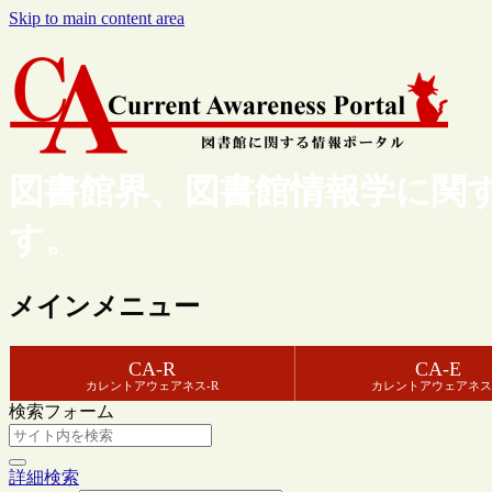
Skip to main content area
図書館界、図書館情報学に関
す。
メインメニュー
CA-R
CA-E
カレントアウェアネス-R
カレントアウェアネス
検索フォーム
詳細検索