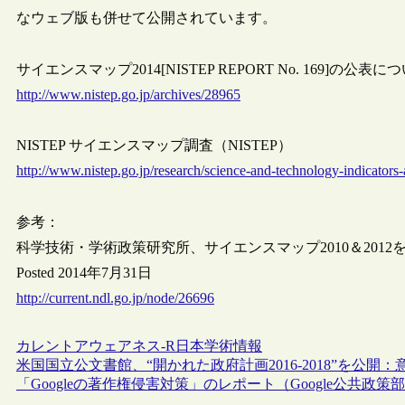
なウェブ版も併せて公開されています。
サイエンスマップ2014[NISTEP REPORT No. 169]の公表について
http://www.nistep.go.jp/archives/28965
NISTEP サイエンスマップ調査（NISTEP）
http://www.nistep.go.jp/research/science-and-technology-indicators
参考：
科学技術・学術政策研究所、サイエンスマップ2010＆2012
Posted 2014年7月31日
http://current.ndl.go.jp/node/26696
カレントアウェアネス-R
日本
学術情報
米国国立公文書館、“開かれた政府計画2016-2018”を公開
「Googleの著作権侵害対策」のレポート（Google公共政策部の“How