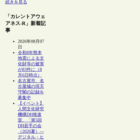
続きを見る
「カレントアウェ
アネス-R」新着記
事
2026年08月07
日
令和8年熊本
地震による文
化財等の被害
が83件に（8
月6日時点）
名古屋市、名
古屋城の現天
守閣の記録を
募集中
【イベント】
人間文化研究
機構DH推進
室、「第5回
DH若手の会
（2026夏）―
デジタル・ヒ