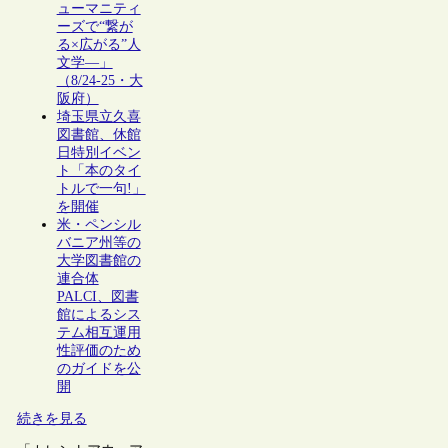
ューマニティ
ーズで“繋が
る×広がる”人
文学―」
（8/24-25・大
阪府）
埼玉県立久喜
図書館、休館
日特別イベン
ト「本のタイ
トルで一句!」
を開催
米・ペンシル
バニア州等の
大学図書館の
連合体
PALCI、図書
館によるシス
テム相互運用
性評価のため
のガイドを公
開
続きを見る