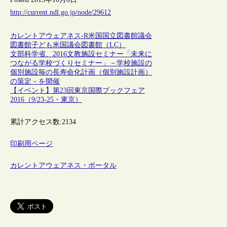
http://current.ndl.go.jp/node/29612
カレントアウェアネス-R
米国
国立図書館
議会
図書館
子ども
米国議会図書館（LC）
文部科学省、2016文教施設セミナー「未来に
つながる学校づくりセミナー」－学校施設の
個別施設毎の長寿命化計画（個別施設計画）
の策定－を開催
【イベント】第23回東京国際ブックフェア
2016（9/23-25・東京）
累計アクセス数:
2134
印刷用ページ
カレントアウェアネス・ポータル