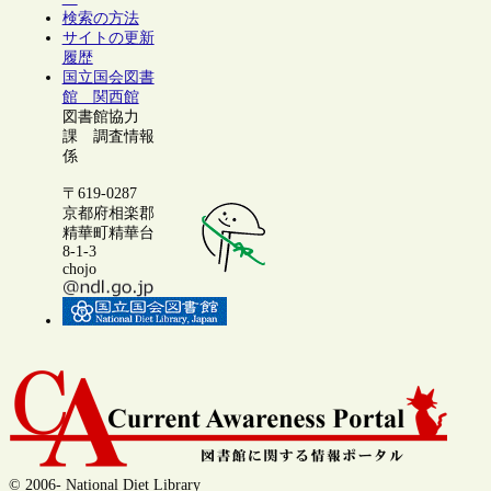
検索の方法
サイトの更新
履歴
国立国会図書
館 関西館
図書館協力
課 調査情報
係
〒619-0287
京都府相楽郡
精華町精華台
8-1-3
chojo
© 2006- National Diet Library