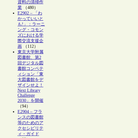
資料の清掃作
業
（480）
E2902 – 「わ
かっていいと
も!」：ラーニ
ング・コモン
ズにおける学
際交流支援企
画
（112）
東京大学附属
図書館、第2
回デジタル図
書館コンペテ
ィション「東
大図書館をデ
ザインせよ！
Next Library
Challenge
2030」を開催
（94）
E2904 – フラ
ンスの図書館
等のためのア
クセシビリテ
ィ・ガイド