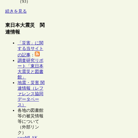
（93）
続きを見る
東日本大震災 関
連情報
「災害」に関
する当サイト
の記事
：
調査研究リポ
ート「東日本
大震災と図書
館」
地震・災害 関
連情報（レフ
ァレンス協同
データベー
ス）
各地の図書館
等の被災情報
等について
（外部リン
ク）
saveMLAK