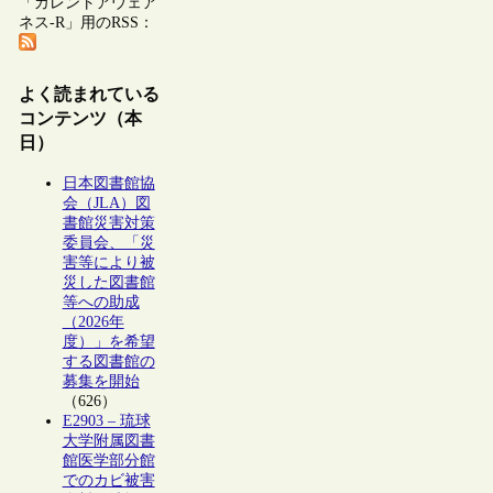
「カレントアウェア
ネス-R」用のRSS：
よく読まれている
コンテンツ（本
日）
日本図書館協
会（JLA）図
書館災害対策
委員会、「災
害等により被
災した図書館
等への助成
（2026年
度）」を希望
する図書館の
募集を開始
（626）
E2903 – 琉球
大学附属図書
館医学部分館
でのカビ被害