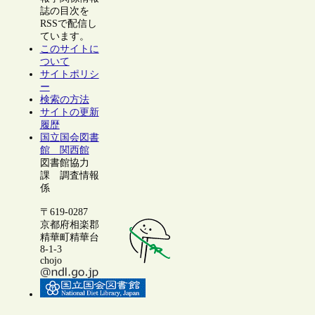
誌の目次を
RSSで配信し
ています。
このサイトに
ついて
サイトポリシ
ー
検索の方法
サイトの更新
履歴
国立国会図書
館 関西館
図書館協力
課 調査情報
係
〒619-0287
京都府相楽郡
精華町精華台
8-1-3
chojo