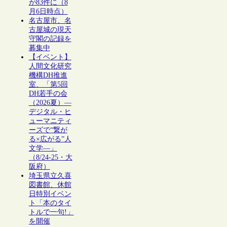
が83件に（8
月6日時点）
名古屋市、名
古屋城の現天
守閣の記録を
募集中
【イベント】
人間文化研究
機構DH推進
室、「第5回
DH若手の会
（2026夏）―
デジタル・ヒ
ューマニティ
ーズで“繋が
る×広がる”人
文学―」
（8/24-25・大
阪府）
埼玉県立久喜
図書館、休館
日特別イベン
ト「本のタイ
トルで一句!」
を開催