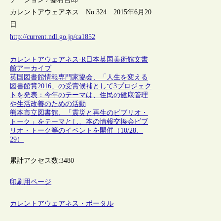
カレントアウェアネス No.324 2015年6月20
日
http://current.ndl.go.jp/ca1852
カレントアウェアネス-R
日本
英国
美術館
文書
館
アーカイブ
英国図書館情報専門家協会、「人生を変える
図書館賞2016」の受賞候補として3プロジェク
トを発表：今年のテーマは、住民の健康管理
や生活改善のための活動
熊本市立図書館、「震災と再生のビブリオ・
トーク」をテーマとし、本の情報交換会ビブ
リオ・トーク等のイベントを開催（10/28、
29）
累計アクセス数:
3480
印刷用ページ
カレントアウェアネス・ポータル