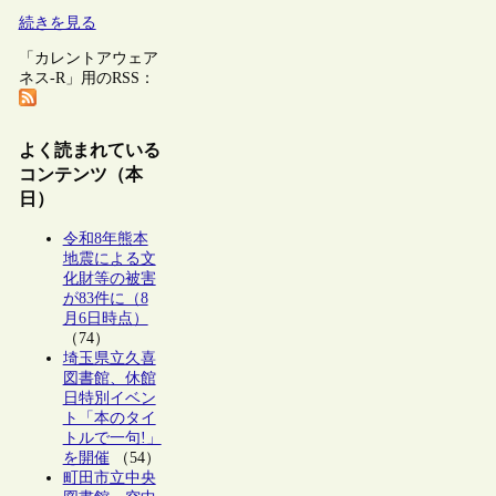
続きを見る
「カレントアウェア
ネス-R」用のRSS：
よく読まれている
コンテンツ（本
日）
令和8年熊本
地震による文
化財等の被害
が83件に（8
月6日時点）
（74）
埼玉県立久喜
図書館、休館
日特別イベン
ト「本のタイ
トルで一句!」
を開催
（54）
町田市立中央