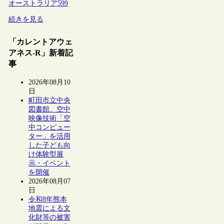
オーストラリア
599
続きを見る
「カレントアウェ
アネス-R」新着記
事
2026年08月10
日
町田市立中央
図書館、空中
映像技術「空
中コンピュー
ター」を活用
した子ども向
け体験型展
示・イベント
を開催
2026年08月07
日
令和8年熊本
地震による文
化財等の被害