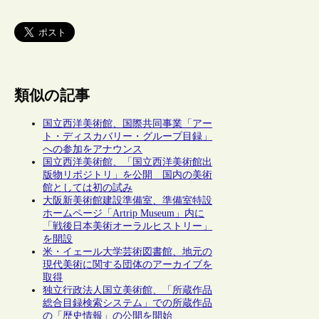
類似の記事
国立西洋美術館、国際共同事業「アー
ト・ディスカバリー・グループ目録」
への参加をアナウンス
国立西洋美術館、「国立西洋美術館出
版物リポジトリ」を公開 国内の美術
館としては初の試み
大阪新美術館建設準備室、準備室特設
ホームページ「Artrip Museum」内に
「戦後日本美術オーラルヒストリー」
を開設
米・イェール大学芸術図書館、地元の
現代美術に関する団体のアーカイブを
取得
独立行政法人国立美術館、「所蔵作品
総合目録検索システム」での所蔵作品
の「歴史情報」の公開を開始