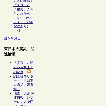
等との関係：
「支援」と
「協力」の今
とこれから」
（8/21・オン
ライン、録画
配信あり）
（44）
続きを見る
東日本大震災 関
連情報
「災害」に関
する当サイト
の記事
：
調査研究リポ
ート「東日本
大震災と図書
館」
地震・災害 関
連情報（レフ
ァレンス協同