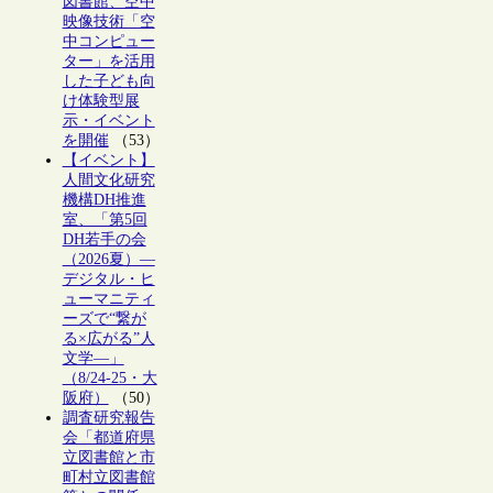
図書館、空中
映像技術「空
中コンピュー
ター」を活用
した子ども向
け体験型展
示・イベント
を開催
（53）
【イベント】
人間文化研究
機構DH推進
室、「第5回
DH若手の会
（2026夏）―
デジタル・ヒ
ューマニティ
ーズで“繋が
る×広がる”人
文学―」
（8/24-25・大
阪府）
（50）
調査研究報告
会「都道府県
立図書館と市
町村立図書館