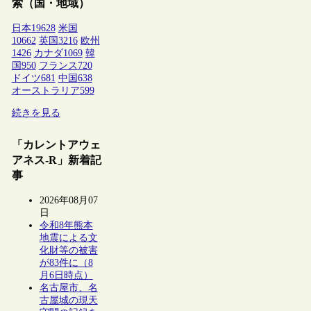
索（国・地域）
日本
19628
米国
10662
英国
3216
欧州
1426
カナダ
1069
韓
国
950
フランス
720
ドイツ
681
中国
638
オーストラリア
599
続きを見る
「カレントアウェ
アネス-R」新着記
事
2026年08月07
日
令和8年熊本
地震による文
化財等の被害
が83件に（8
月6日時点）
名古屋市、名
古屋城の現天