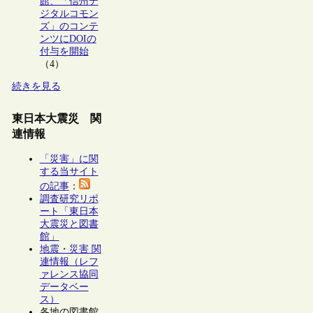
館、「信州デ
ジタルコモン
ズ」のコンテ
ンツにDOIの
付与を開始
（4）
続きを見る
東日本大震災 関
連情報
「災害」に関
する当サイト
の記事
：
調査研究リポ
ート「東日本
大震災と図書
館」
地震・災害 関
連情報（レフ
ァレンス協同
データベー
ス）
各地の図書館