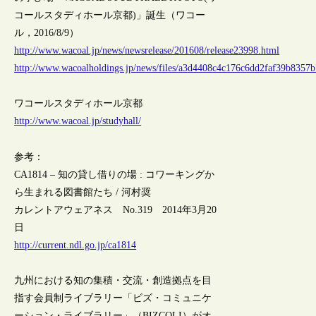
コールスタディホール京都)」誕生（ワコー
ル，2016/8/9）
http://www.wacoal.jp/news/newsrelease/201608/release23998.html
http://www.wacoalholdings.jp/news/files/a3d4408c4c176c6dd2faf39b8357b
ワコールスタディホール京都
http://www.wacoal.jp/studyhall/
参考：
CA1814 – 知の貸し借りの場 : コワーキングか
ら生まれる図書館たち / 河村奨
カレントアウェアネス No.319 2014年3月20
日
http://current.ndl.go.jp/ca1814
九州における知の集積・交流・創造拠点を目
指す会員制ライブラリー「ビズ・コミュニケ
ーション・ライブラリー」（BIZCOLI）がオ