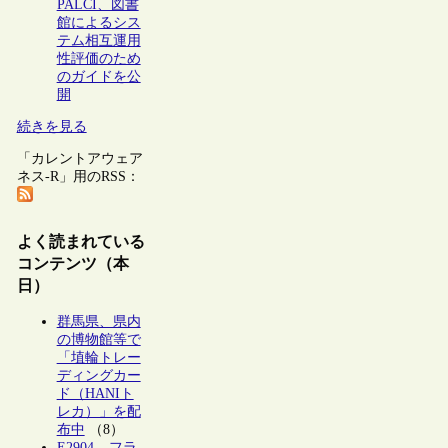
PALCI、図書
館によるシス
テム相互運用
性評価のため
のガイドを公
開
続きを見る
「カレントアウェア
ネス-R」用のRSS：
よく読まれている
コンテンツ（本
日）
群馬県、県内
の博物館等で
「埴輪トレー
ディングカー
ド（HANIト
レカ）」を配
布中
（8）
E2904 – フラ