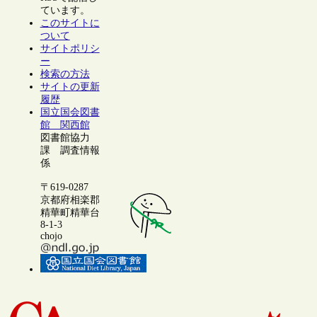
ています。
このサイトに
ついて
サイトポリシ
ー
検索の方法
サイトの更新
履歴
国立国会図書
館 関西館
図書館協力
課 調査情報
係
〒619-0287
京都府相楽郡
精華町精華台
8-1-3
chojo