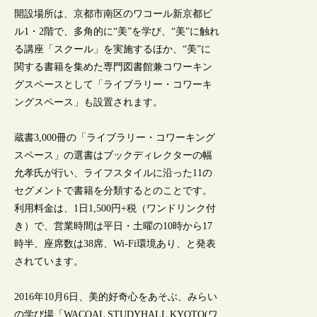
開設場所は、京都市南区のワコール新京都ビ
ル1・2階で、多角的に“美”を学び、“美”に触れ
る講座「スクール」を実施するほか、“美”に
関する書籍を集めた専門図書館兼コワーキン
グスペースとして「ライブラリー・コワーキ
ングスペース」も設置されます。
蔵書3,000冊の「ライブラリー・コワーキング
スペース」の選書はブックディレクターの幅
允孝氏が行い、ライフスタイルに沿った11の
セグメントで書籍を分類するとのことです。
利用料金は、1日1,500円+税（ワンドリンク付
き）で、営業時間は平日・土曜の10時から17
時半、座席数は38席、Wi-Fi環境あり、と発表
されています。
2016年10月6日、美的好奇心をあそぶ、みらい
の学び場「WACOAL STUDYHALL KYOTO(ワ