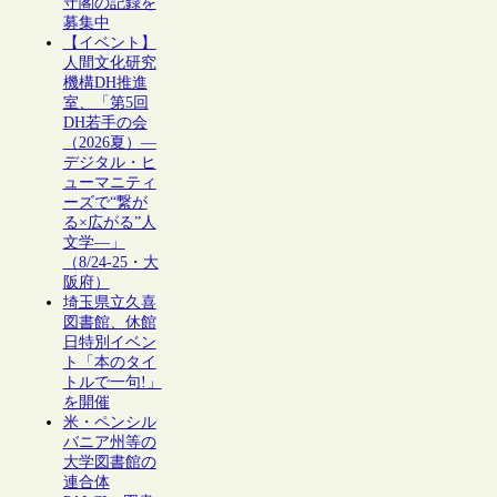
守閣の記録を
募集中
【イベント】
人間文化研究
機構DH推進
室、「第5回
DH若手の会
（2026夏）―
デジタル・ヒ
ューマニティ
ーズで“繋が
る×広がる”人
文学―」
（8/24-25・大
阪府）
埼玉県立久喜
図書館、休館
日特別イベン
ト「本のタイ
トルで一句!」
を開催
米・ペンシル
バニア州等の
大学図書館の
連合体