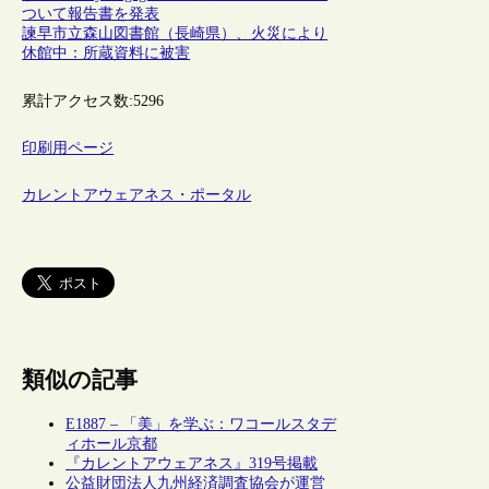
ついて報告書を発表
諫早市立森山図書館（長崎県）、火災により
休館中：所蔵資料に被害
累計アクセス数:
5296
印刷用ページ
カレントアウェアネス・ポータル
類似の記事
E1887 – 「美」を学ぶ：ワコールスタデ
ィホール京都
『カレントアウェアネス』319号掲載
公益財団法人九州経済調査協会が運営