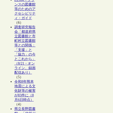
ンスの図書館
等のためのア
クセシビリテ
ィ・ガイド
（6）
調査研究報告
会「都道府県
立図書館と市
町村立図書館
等との関係：
「支援」と
「協力」の今
とこれから」
（8/21・オン
ライン、録画
配信あり）
（5）
令和8年熊本
地震による文
化財等の被害
が83件に（8
月6日時点）
（4）
県立長野図書