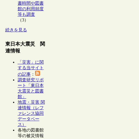
書時間や図書
館の利用頻度
等も調査
（3）
続きを見る
東日本大震災 関
連情報
「災害」に関
する当サイト
の記事
：
調査研究リポ
ート「東日本
大震災と図書
館」
地震・災害 関
連情報（レフ
ァレンス協同
データベー
ス）
各地の図書館
等の被災情報