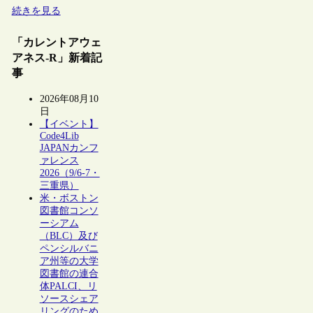
続きを見る
「カレントアウェ
アネス-R」新着記
事
2026年08月10
日
【イベント】
Code4Lib
JAPANカンフ
ァレンス
2026（9/6-7・
三重県）
米・ボストン
図書館コンソ
ーシアム
（BLC）及び
ペンシルバニ
ア州等の大学
図書館の連合
体PALCI、リ
ソースシェア
リングのため