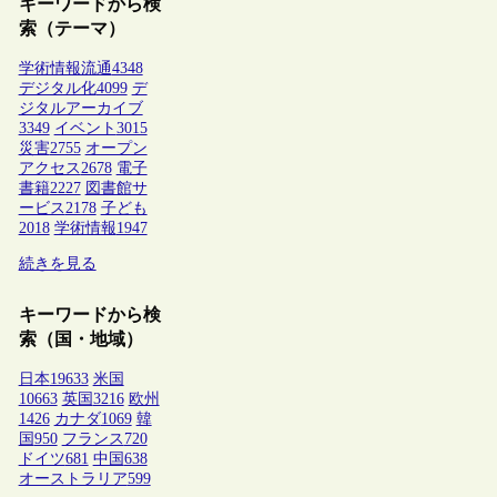
キーワードから検
索（テーマ）
学術情報流通
4348
デジタル化
4099
デ
ジタルアーカイブ
3349
イベント
3015
災害
2755
オープン
アクセス
2678
電子
書籍
2227
図書館サ
ービス
2178
子ども
2018
学術情報
1947
続きを見る
キーワードから検
索（国・地域）
日本
19633
米国
10663
英国
3216
欧州
1426
カナダ
1069
韓
国
950
フランス
720
ドイツ
681
中国
638
オーストラリア
599