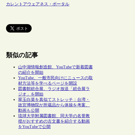
カレントアウェアネス・ポータル
類似の記事
山中湖情報創造館、YouTubeで新着図書
の紹介を開始
YouTube、一般市民向けにニュースの取
材方法等を学べるページを開設
図書館総合展、ラジオ放送「総合展ラ
ジオ」を開始
翠玉白菜を真似てストレッチ：台湾・
故宮博物院が所蔵品から体操を考案、
動画も公開
琉球大学附属図書館、同大学の名誉教
授がおすすめの古文書を紹介する動画
をYouTubeで公開