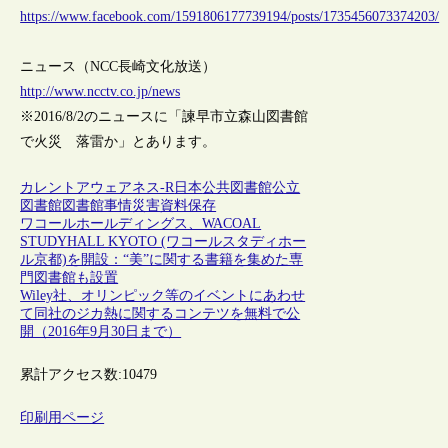
https://www.facebook.com/1591806177739194/posts/1735456073374203/
ニュース（NCC長崎文化放送）
http://www.ncctv.co.jp/news
※2016/8/2のニュースに「諫早市立森山図書館
で火災 落雷か」とあります。
カレントアウェアネス-R
日本
公共図書館
公立
図書館
図書館事情
災害
資料保存
ワコールホールディングス、WACOAL
STUDYHALL KYOTO (ワコールスタディホー
ル京都)を開設：“美”に関する書籍を集めた専
門図書館も設置
Wiley社、オリンピック等のイベントにあわせ
て同社のジカ熱に関するコンテツを無料で公
開（2016年9月30日まで）
累計アクセス数:
10479
印刷用ページ