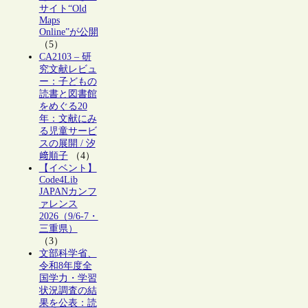
サイト“Old
Maps
Online”が公開
（5）
CA2103 – 研
究文献レビュ
ー：子どもの
読書と図書館
をめぐる20
年：文献にみ
る児童サービ
スの展開 / 汐
﨑順子
（4）
【イベント】
Code4Lib
JAPANカンフ
ァレンス
2026（9/6-7・
三重県）
（3）
文部科学省、
令和8年度全
国学力・学習
状況調査の結
果を公表：読