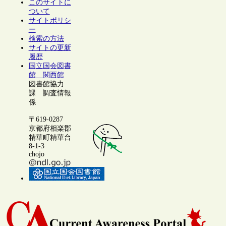
このサイトに
ついて
サイトポリシ
ー
検索の方法
サイトの更新
履歴
国立国会図書
館 関西館
図書館協力
課 調査情報
係
〒619-0287
京都府相楽郡
精華町精華台
8-1-3
chojo