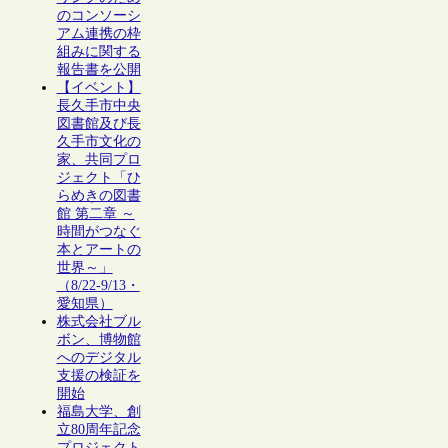
のコンソーシ
アム連携の枠
組みに関する
報告書を公開
【イベント】
長久手市中央
図書館及び長
久手市文化の
家、共同プロ
ジェクト「ひ
らめきの図書
館 第二章 ～
時間がつなぐ
本とアートの
世界～」
（8/22-9/13・
愛知県）
株式会社ブル
ボン、博物館
へのデジタル
支援の検証を
開始
福島大学、創
立80周年記念
プロジェクト