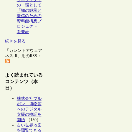
の一環として
「知の継承と
発信のための
資料館構想プ
ロジェクト」
を発表
続きを見る
「カレントアウェア
ネス-R」用のRSS：
よく読まれている
コンテンツ（本
日）
株式会社ブル
ボン、博物館
へのデジタル
支援の検証を
開始
（150）
古い世界地図
を閲覧できる