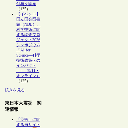
付与を開始
（135）
【イベント】
国立国会図書
館（NDL）、
科学技術に関
する調査プロ
ジェクト2026
シンポジウム
「AI for
Science―科学
技術政策への
インパクト
―」（9/11・
オンライン）
（125）
続きを見る
東日本大震災 関
連情報
「災害」に関
する当サイト