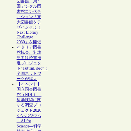
図書館、第2
回デジタル図
書館コンペテ
ィション「東
大図書館をデ
ザインせよ！
Next Library
Challenge
2030」を開催
イタリア図書
館協会、乳幼
児向け読書推
進プロジェク
ト“TuttInLibro”：
全国ネットワ
ークが拡大
【イベント】
国立国会図書
館（NDL）、
科学技術に関
する調査プロ
ジェクト2026
シンポジウム
「AI for
Science―科学