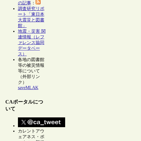
の記事
：
調査研究リポ
ート「東日本
大震災と図書
館」
地震・災害 関
連情報（レフ
ァレンス協同
データベー
ス）
各地の図書館
等の被災情報
等について
（外部リン
ク）
saveMLAK
CAポータルにつ
いて
カレントアウ
ェアネス・ポ