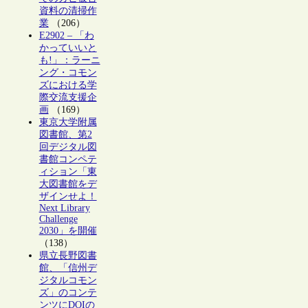
資料の清掃作
業
（206）
E2902 – 「わ
かっていいと
も!」：ラーニ
ング・コモン
ズにおける学
際交流支援企
画
（169）
東京大学附属
図書館、第2
回デジタル図
書館コンペテ
ィション「東
大図書館をデ
ザインせよ！
Next Library
Challenge
2030」を開催
（138）
県立長野図書
館、「信州デ
ジタルコモン
ズ」のコンテ
ンツにDOIの