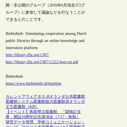
開・非公開のグループ（2016年6月現在372グ
ループ）に参加して議論などを行なうことが
できるとのことです。
Biebtobieb: Stimulating cooperation among Dutch
public libraries through an online knowledge and
innovation platform
http://library.ifla.org/1387/
http://library.ifla.org/1387/1/222-boer-en.pdf
Biebtobieb
https://www.biebtobieb.nl/timeline
カレントアウェアネス-R
オランダ
公共図書館
図書館システム
図書館協力
図書館員
オランダ
王立図書館（KB）
【イベント】鳥取県立図書館、「闘病記文
庫」開設10周年記念講演会（7/17・鳥取）
研究データ管理、学術コミュニケーション・