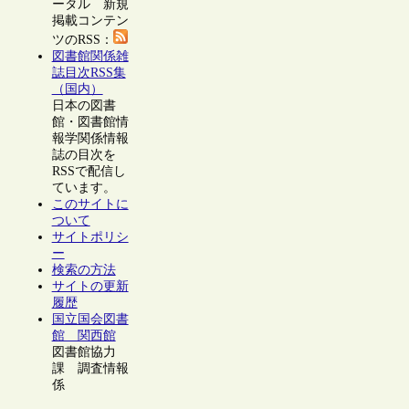
ータル 新規
掲載コンテン
ツのRSS：
図書館関係雑
誌目次RSS集
（国内）
日本の図書
館・図書館情
報学関係情報
誌の目次を
RSSで配信し
ています。
このサイトに
ついて
サイトポリシ
ー
検索の方法
サイトの更新
履歴
国立国会図書
館 関西館
図書館協力
課 調査情報
係