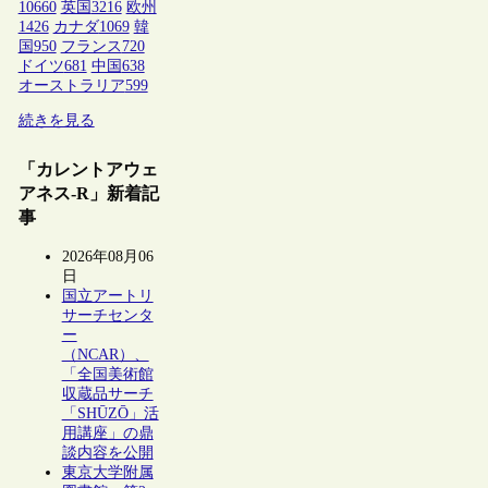
10660
英国
3216
欧州
1426
カナダ
1069
韓
国
950
フランス
720
ドイツ
681
中国
638
オーストラリア
599
続きを見る
「カレントアウェ
アネス-R」新着記
事
2026年08月06
日
国立アートリ
サーチセンタ
ー
（NCAR）、
「全国美術館
収蔵品サーチ
「SHŪZŌ」活
用講座」の鼎
談内容を公開
東京大学附属