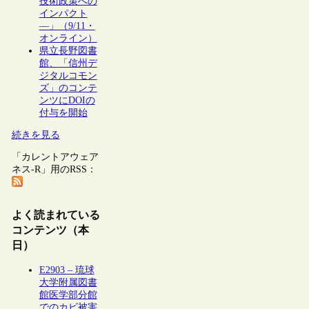
技術政策への
インパクト
―」（9/11・
オンライン）
県立長野図書
館、「信州デ
ジタルコモン
ズ」のコンテ
ンツにDOIの
付与を開始
続きを見る
「カレントアウェア
ネス-R」用のRSS：
よく読まれている
コンテンツ（本
日）
E2903 – 琉球
大学附属図書
館医学部分館
でのカビ被害