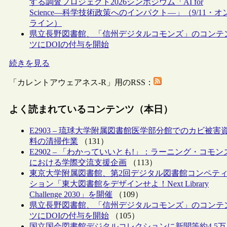
する調査プロジェクト2026シンポジウム「AI for
Science―科学技術政策へのインパクト―」（9/11・オ
ライン）
県立長野図書館、「信州デジタルコモンズ」のコンテ
ツにDOIの付与を開始
続きを見る
「カレントアウェアネス-R」用のRSS：
よく読まれているコンテンツ（本日）
E2903 – 琉球大学附属図書館医学部分館でのカビ被害
料の清掃作業
（131）
E2902 – 「わかっていいとも!」：ラーニング・コモン
における学際交流支援企画
（113）
東京大学附属図書館、第2回デジタル図書館コンペテ
ション「東大図書館をデザインせよ！Next Library
Challenge 2030」を開催
（109）
県立長野図書館、「信州デジタルコモンズ」のコンテ
ツにDOIの付与を開始
（105）
国立国会図書館デジタルコレクションに新聞等約4.5万