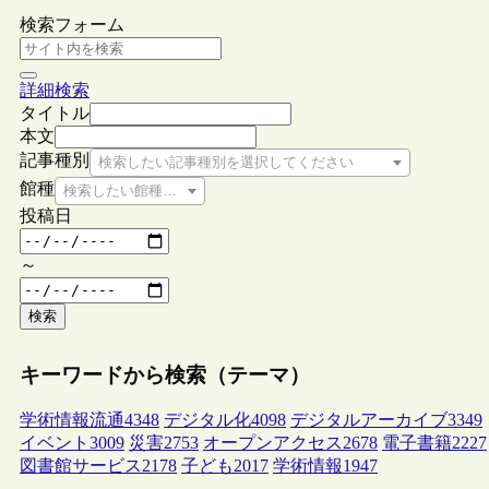
検索フォーム
詳細検索
タイトル
本文
記事種別
検索したい記事種別を選択してください
館種
検索したい館種を選択してください
投稿日
～
検索
キーワードから検索（テーマ）
学術情報流通
4348
デジタル化
4098
デジタルアーカイブ
3349
イベント
3009
災害
2753
オープンアクセス
2678
電子書籍
2227
図書館サービス
2178
子ども
2017
学術情報
1947