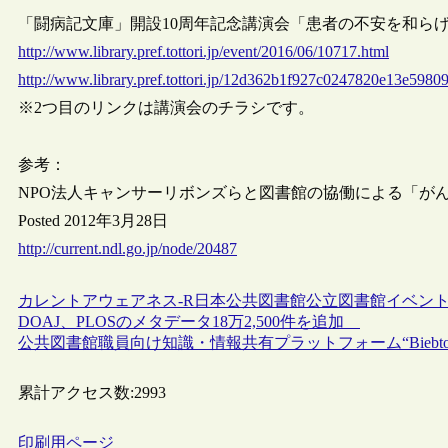
「闘病記文庫」開設10周年記念講演会「患者の不安を和らげ、心を
http://www.library.pref.tottori.jp/event/2016/06/10717.html
http://www.library.pref.tottori.jp/12d362b1f927c0247820e13e5980
※2つ目のリンクは講演会のチラシです。
参考：
NPO法人キャンサーリボンズらと図書館の協働による「が
Posted 2012年3月28日
http://current.ndl.go.jp/node/20487
カレントアウェアネス-R
日本
公共図書館
公立図書館
イベン
DOAJ、PLOSのメタデータ18万2,500件を追加
公共図書館職員向け知識・情報共有プラットフォーム“Biebto
累計アクセス数:
2993
印刷用ページ