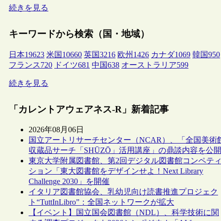
続きを見る
キーワードから検索（国・地域）
日本
19623
米国
10660
英国
3216
欧州
1426
カナダ
1069
韓国
950
フランス
720
ドイツ
681
中国
638
オーストラリア
599
続きを見る
「カレントアウェアネス-R」新着記事
2026年08月06日
国立アートリサーチセンター（NCAR）、「全国美術
収蔵品サーチ「SHŪZŌ」活用講座」の鼎談内容を公
東京大学附属図書館、第2回デジタル図書館コンペテ
ション「東大図書館をデザインせよ！Next Library
Challenge 2030」を開催
イタリア図書館協会、乳幼児向け読書推進プロジェク
ト“TuttInLibro”：全国ネットワークが拡大
【イベント】国立国会図書館（NDL）、科学技術に関