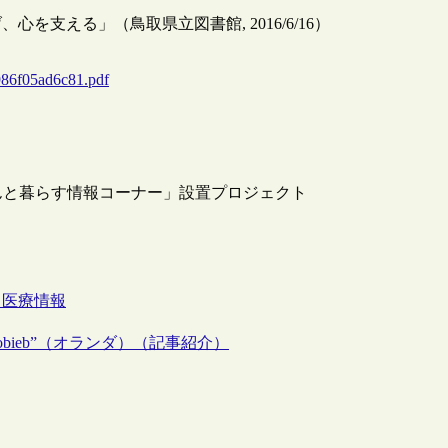
支える」（鳥取県立図書館, 2016/6/16）
986f05ad6c81.pdf
んと暮らす情報コーナー」設置プロジェクト
ト
医療情報
bieb”（オランダ）（記事紹介）