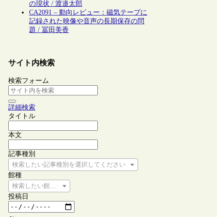
の現状 / 渡邉太郎
CA2091 – 動向レビュー：磁気テープに
記録された映像や音声の長期保存の問
題 / 冨田美香
サイト内検索
検索フォーム
詳細検索
タイトル
本文
記事種別
検索したい記事種別を選択してください
館種
検索したい館種を選択してください
投稿日
～