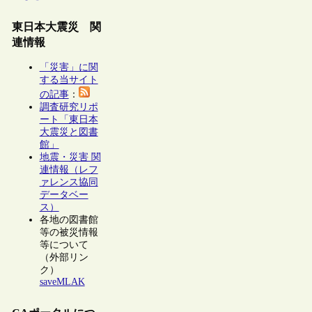
東日本大震災 関
連情報
「災害」に関
する当サイト
の記事
：
調査研究リポ
ート「東日本
大震災と図書
館」
地震・災害 関
連情報（レフ
ァレンス協同
データベー
ス）
各地の図書館
等の被災情報
等について
（外部リン
ク）
saveMLAK