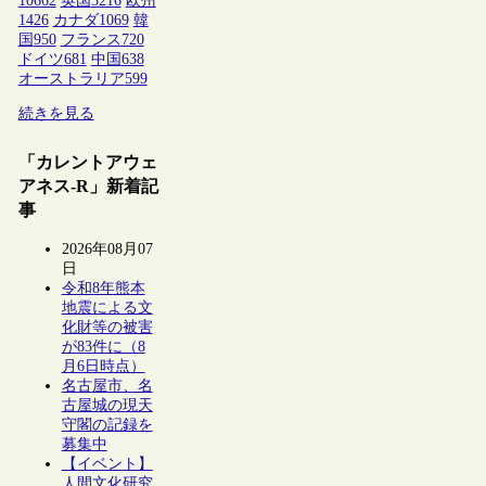
10662
英国
3216
欧州
1426
カナダ
1069
韓
国
950
フランス
720
ドイツ
681
中国
638
オーストラリア
599
続きを見る
「カレントアウェ
アネス-R」新着記
事
2026年08月07
日
令和8年熊本
地震による文
化財等の被害
が83件に（8
月6日時点）
名古屋市、名
古屋城の現天
守閣の記録を
募集中
【イベント】
人間文化研究