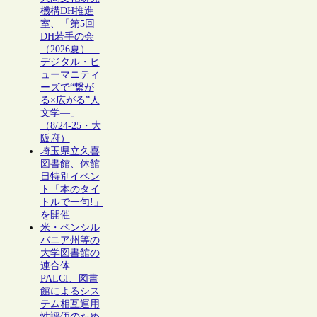
機構DH推進
室、「第5回
DH若手の会
（2026夏）―
デジタル・ヒ
ューマニティ
ーズで“繋が
る×広がる”人
文学―」
（8/24-25・大
阪府）
埼玉県立久喜
図書館、休館
日特別イベン
ト「本のタイ
トルで一句!」
を開催
米・ペンシル
バニア州等の
大学図書館の
連合体
PALCI、図書
館によるシス
テム相互運用
性評価のため