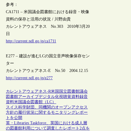
参考：
CA1711 – 米国議会図書館における録音・映像
資料の保存と活用の状況 / 川野由貴
カレントアウェアネス No.303 2010年3月20
日
http://current.ndl.go.jp/ca1711
E277 – 建設が進むLCの国立音声映像保存セン
ター
カレントアウェアネス-E No.50 2004.12.15
http://current.ndl.go.jp/e277
カレントアウェアネス-R
米国
国立図書館
議会
図書館
アーカイブ
デジタル化
視聴覚資料
録音
資料
米国議会図書館（LC）
スイス科学財団、同機関のオープンアクセス
方針の履行状況に関するモニタリングレポー
トを公開
英・Libraries Taskforce、英国における成人層
の図書館利用について調査したレポート2点を