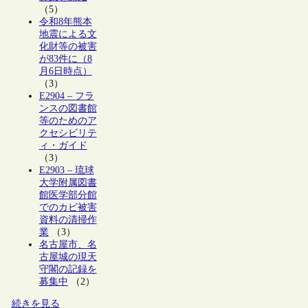
（5）
令和8年熊本
地震による文
化財等の被害
が83件に（8
月6日時点）
（3）
E2904 – フラ
ンスの図書館
等のためのア
クセシビリテ
ィ・ガイド
（3）
E2903 – 琉球
大学附属図書
館医学部分館
でのカビ被害
資料の清掃作
業
（3）
名古屋市、名
古屋城の現天
守閣の記録を
募集中
（2）
続きを見る