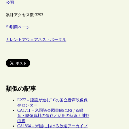
公開
累計アクセス数:
3293
印刷用ページ
カレントアウェアネス・ポータル
類似の記事
E277 – 建設が進むLCの国立音声映像保
存センター
CA1711 – 米国議会図書館における録
音・映像資料の保存と活用の状況 / 川野
由貴
CA1864 – 米国における放送アーカイブ