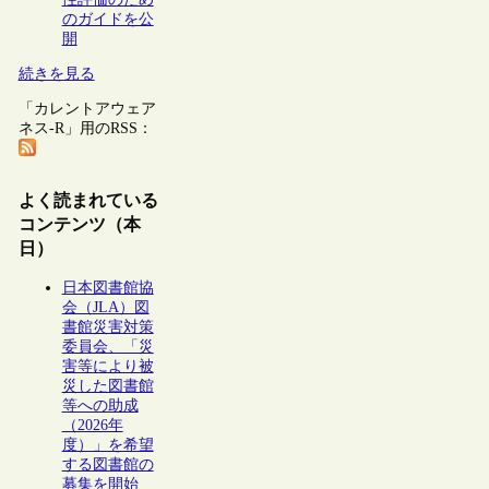
のガイドを公
開
続きを見る
「カレントアウェア
ネス-R」用のRSS：
よく読まれている
コンテンツ（本
日）
日本図書館協
会（JLA）図
書館災害対策
委員会、「災
害等により被
災した図書館
等への助成
（2026年
度）」を希望
する図書館の
募集を開始