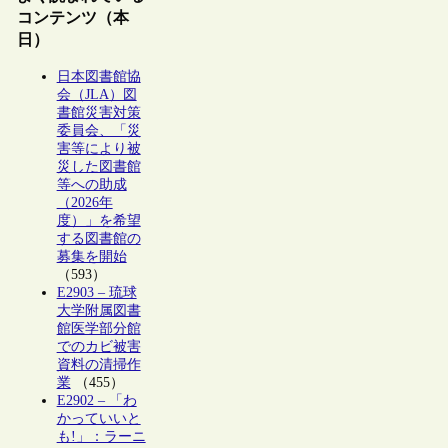
コンテンツ（本
日）
日本図書館協
会（JLA）図
書館災害対策
委員会、「災
害等により被
災した図書館
等への助成
（2026年
度）」を希望
する図書館の
募集を開始
（593）
E2903 – 琉球
大学附属図書
館医学部分館
でのカビ被害
資料の清掃作
業
（455）
E2902 – 「わ
かっていいと
も!」：ラーニ