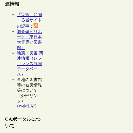
連情報
「災害」に関
する当サイト
の記事
：
調査研究リポ
ート「東日本
大震災と図書
館」
地震・災害 関
連情報（レフ
ァレンス協同
データベー
ス）
各地の図書館
等の被災情報
等について
（外部リン
ク）
saveMLAK
CAポータルにつ
いて