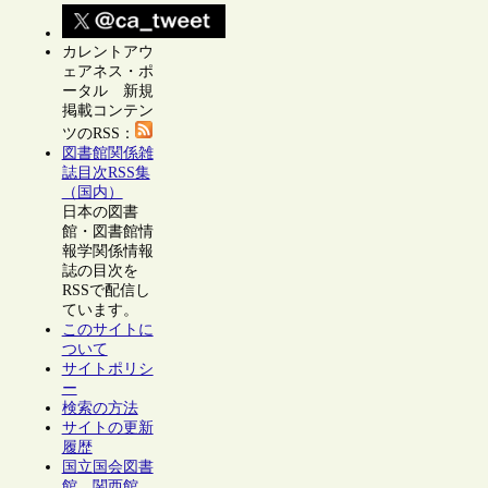
カレントアウ
ェアネス・ポ
ータル 新規
掲載コンテン
ツのRSS：
図書館関係雑
誌目次RSS集
（国内）
日本の図書
館・図書館情
報学関係情報
誌の目次を
RSSで配信し
ています。
このサイトに
ついて
サイトポリシ
ー
検索の方法
サイトの更新
履歴
国立国会図書
館 関西館