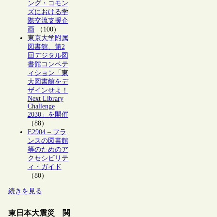
ング・コモン
ズにおける学
際交流支援企
画
（100）
東京大学附属
図書館、第2
回デジタル図
書館コンペテ
ィション「東
大図書館をデ
ザインせよ！
Next Library
Challenge
2030」を開催
（88）
E2904 – フラ
ンスの図書館
等のためのア
クセシビリテ
ィ・ガイド
（80）
続きを見る
東日本大震災 関