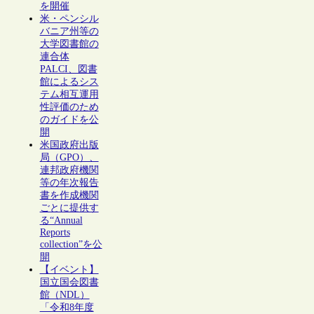
を開催
米・ペンシル
バニア州等の
大学図書館の
連合体
PALCI、図書
館によるシス
テム相互運用
性評価のため
のガイドを公
開
米国政府出版
局（GPO）、
連邦政府機関
等の年次報告
書を作成機関
ごとに提供す
る“Annual
Reports
collection”を公
開
【イベント】
国立国会図書
館（NDL）
「令和8年度