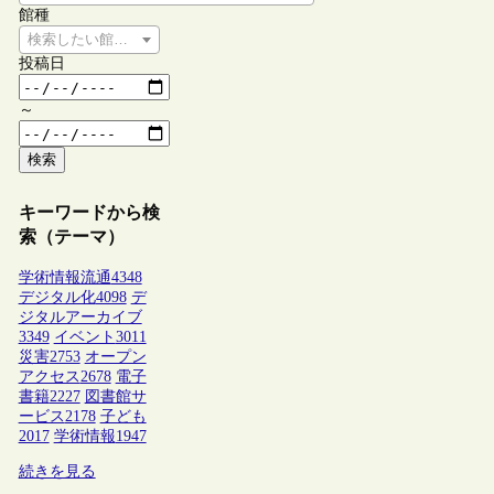
館種
検索したい館種を選択してください
投稿日
～
検索
キーワードから検
索（テーマ）
学術情報流通
4348
デジタル化
4098
デ
ジタルアーカイブ
3349
イベント
3011
災害
2753
オープン
アクセス
2678
電子
書籍
2227
図書館サ
ービス
2178
子ども
2017
学術情報
1947
続きを見る