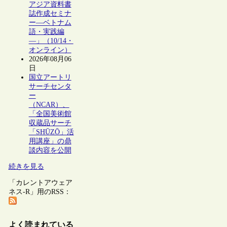
アジア資料書
誌作成セミナ
ー―ベトナム
語・実践編
―」（10/14・
オンライン）
2026年08月06
日
国立アートリ
サーチセンタ
ー
（NCAR）、
「全国美術館
収蔵品サーチ
「SHŪZŌ」活
用講座」の鼎
談内容を公開
続きを見る
「カレントアウェア
ネス-R」用のRSS：
よく読まれている