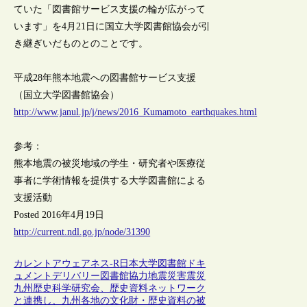
ていた「図書館サービス支援の輪が広がって
います」を4月21日に国立大学図書館協会が引
き継ぎいだものとのことです。
平成28年熊本地震への図書館サービス支援
（国立大学図書館協会）
http://www.janul.jp/j/news/2016_Kumamoto_earthquakes.html
参考：
熊本地震の被災地域の学生・研究者や医療従
事者に学術情報を提供する大学図書館による
支援活動
Posted 2016年4月19日
http://current.ndl.go.jp/node/31390
カレントアウェアネス-R
日本
大学図書館
ドキ
ュメントデリバリー
図書館協力
地震
災害
震災
九州歴史科学研究会、歴史資料ネットワーク
と連携し、九州各地の文化財・歴史資料の被