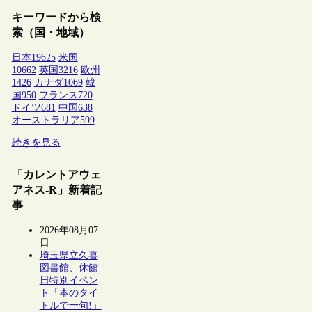
キーワードから検
索（国・地域）
日本
19625
米国
10662
英国
3216
欧州
1426
カナダ
1069
韓
国
950
フランス
720
ドイツ
681
中国
638
オーストラリア
599
続きを見る
「カレントアウェ
アネス-R」新着記
事
2026年08月07
日
埼玉県立久喜
図書館、休館
日特別イベン
ト「本のタイ
トルで一句!」