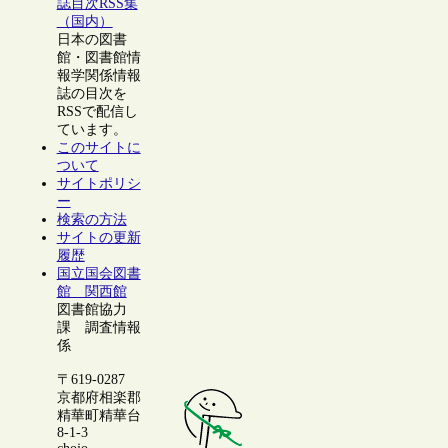
誌目次RSS集
（国内）
日本の図書
館・図書館情
報学関係情報
誌の目次を
RSSで配信し
ています。
このサイトに
ついて
サイトポリシ
ー
検索の方法
サイトの更新
履歴
国立国会図書
館 関西館
図書館協力
課 調査情報
係
〒619-0287
京都府相楽郡
精華町精華台
8-1-3