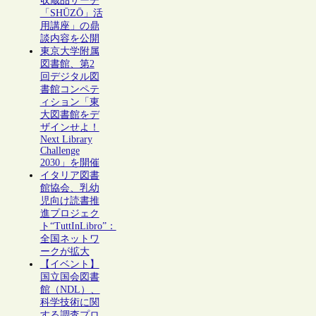
収蔵品サーチ
「SHŪZŌ」活
用講座」の鼎
談内容を公開
東京大学附属
図書館、第2
回デジタル図
書館コンペテ
ィション「東
大図書館をデ
ザインせよ！
Next Library
Challenge
2030」を開催
イタリア図書
館協会、乳幼
児向け読書推
進プロジェク
ト“TuttInLibro”：
全国ネットワ
ークが拡大
【イベント】
国立国会図書
館（NDL）、
科学技術に関
する調査プロ