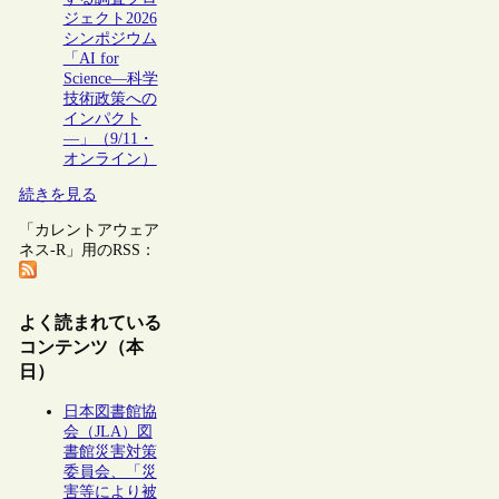
ジェクト2026
シンポジウム
「AI for
Science―科学
技術政策への
インパクト
―」（9/11・
オンライン）
続きを見る
「カレントアウェア
ネス-R」用のRSS：
よく読まれている
コンテンツ（本
日）
日本図書館協
会（JLA）図
書館災害対策
委員会、「災
害等により被