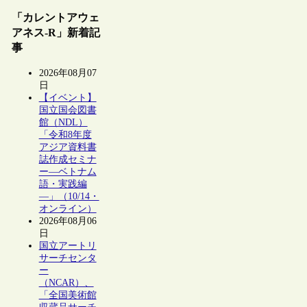
「カレントアウェ
アネス-R」新着記
事
2026年08月07
日
【イベント】
国立国会図書
館（NDL）
「令和8年度
アジア資料書
誌作成セミナ
ー―ベトナム
語・実践編
―」（10/14・
オンライン）
2026年08月06
日
国立アートリ
サーチセンタ
ー
（NCAR）、
「全国美術館