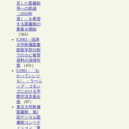
災した図書館
等への助成
（2026年
度）」を希望
する図書館の
募集を開始
（563）
E2903 – 琉球
大学附属図書
館医学部分館
でのカビ被害
資料の清掃作
業
（431）
E2902 – 「わ
かっていいと
も!」：ラーニ
ング・コモン
ズにおける学
際交流支援企
画
（87）
東京大学附属
図書館、第2
回デジタル図
書館コンペテ
ィション「東