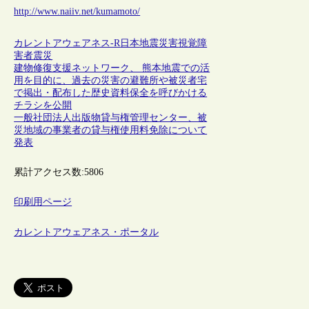
http://www.naiiv.net/kumamoto/
カレントアウェアネス-R
日本
地震
災害
視覚障
害者
震災
建物修復支援ネットワーク、 熊本地震での活
用を目的に、過去の災害の避難所や被災者宅
で掲出・配布した歴史資料保全を呼びかける
チラシを公開
一般社団法人出版物貸与権管理センター、被
災地域の事業者の貸与権使用料免除について
発表
累計アクセス数:
5806
印刷用ページ
カレントアウェアネス・ポータル