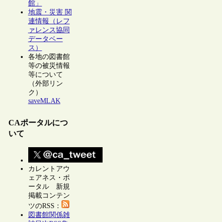
館」
地震・災害 関
連情報（レフ
ァレンス協同
データベー
ス）
各地の図書館
等の被災情報
等について
（外部リン
ク）
saveMLAK
CAポータルにつ
いて
カレントアウ
ェアネス・ポ
ータル 新規
掲載コンテン
ツのRSS：
図書館関係雑