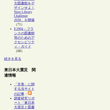
大図書館をデ
ザインせよ！
Next Library
Challenge
2030」を開催
（71）
E2904 – フラ
ンスの図書館
等のためのア
クセシビリテ
ィ・ガイド
（68）
続きを見る
東日本大震災 関
連情報
「災害」に関
する当サイト
の記事
：
調査研究リポ
ート「東日本
大震災と図書