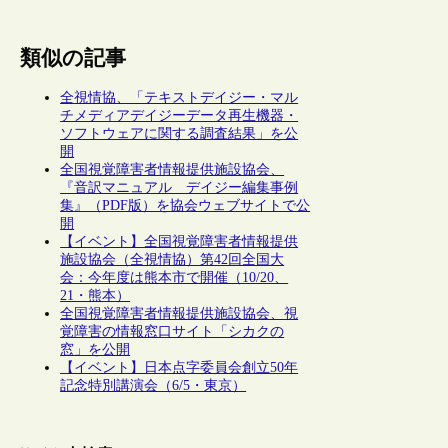
類似の記事
全視情協、「テキストデイジー・マル
チメディアデイジーデータ再生機器・
ソフトウェアに関する調査結果」を公
開
全国視覚障害者情報提供施設協会、
『音訳マニュアル デイジー編集事例
集』（PDF版）を協会ウェブサイトで公
開
【イベント】全国視覚障害者情報提供
施設協会（全視情協）第42回全国大
会：今年度は熊本市で開催（10/20、
21・熊本）
全国視覚障害者情報提供施設協会、視
覚障害の情報窓口サイト「シカクの
窓」を公開
【イベント】日本点字委員会創立50年
記念特別講演会（6/5・東京）