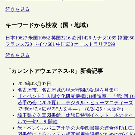
続きを見る
キーワードから検索（国・地域）
日本
19627
米国
10662
英国
3216
欧州
1426
カナダ
1069
韓国
950
フランス
720
ドイツ
681
中国
638
オーストラリア
599
続きを見る
「カレントアウェアネス-R」新着記事
2026年08月07日
名古屋市、名古屋城の現天守閣の記録を募集中
【イベント】人間文化研究機構DH推進室、「第5回 D
若手の会（2026夏）―デジタル・ヒューマニティーズ
で“繋がる×広がる”人文学―」（8/24-25・大阪府）
埼玉県立久喜図書館、休館日特別イベント「本のタイ
ルで一句!」を開催
米・ペンシルバニア州等の大学図書館の連合体PALCI
図書館によるシステム相互運用性評価のためのガイド