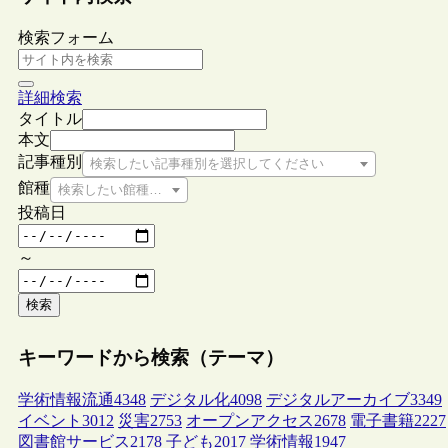
検索フォーム
詳細検索
タイトル
本文
記事種別
検索したい記事種別を選択してください
館種
検索したい館種を選択してください
投稿日
～
検索
キーワードから検索（テーマ）
学術情報流通
4348
デジタル化
4098
デジタルアーカイブ
3349
イベント
3012
災害
2753
オープンアクセス
2678
電子書籍
2227
図書館サービス
2178
子ども
2017
学術情報
1947