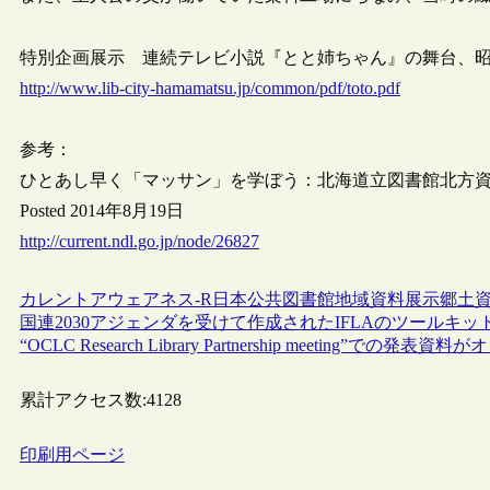
特別企画展示 連続テレビ小説『とと姉ちゃん』の舞台、
http://www.lib-city-hamamatsu.jp/common/pdf/toto.pdf
参考：
ひとあし早く「マッサン」を学ぼう：北海道立図書館北方
Posted 2014年8月19日
http://current.ndl.go.jp/node/26827
カレントアウェアネス-R
日本
公共図書館
地域資料
展示
郷土
国連2030アジェンダを受けて作成されたIFLAのツールキ
“OCLC Research Library Partnership meeting”での発
累計アクセス数:
4128
印刷用ページ