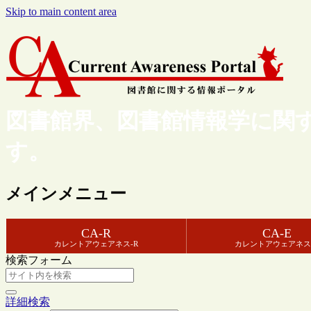
Skip to main content area
図書館界、図書館情報学に関
す。
メインメニュー
CA-R
CA-E
カレントアウェアネス-R
カレントアウェアネス
検索フォーム
詳細検索