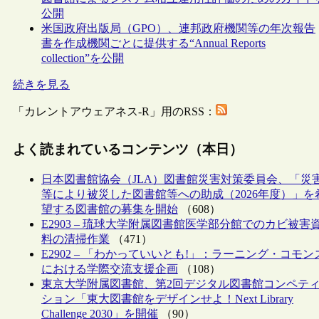
公開
米国政府出版局（GPO）、連邦政府機関等の年次報告
書を作成機関ごとに提供する“Annual Reports
collection”を公開
続きを見る
「カレントアウェアネス-R」用のRSS：
よく読まれているコンテンツ（本日）
日本図書館協会（JLA）図書館災害対策委員会、「災
等により被災した図書館等への助成（2026年度）」を
望する図書館の募集を開始
（608）
E2903 – 琉球大学附属図書館医学部分館でのカビ被害
料の清掃作業
（471）
E2902 – 「わかっていいとも!」：ラーニング・コモン
における学際交流支援企画
（108）
東京大学附属図書館、第2回デジタル図書館コンペテ
ション「東大図書館をデザインせよ！Next Library
Challenge 2030」を開催
（90）