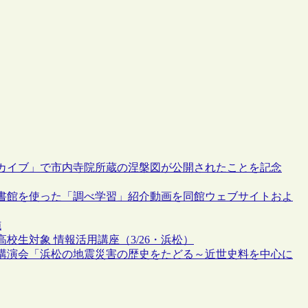
カイブ」で市内寺院所蔵の涅槃図が公開されたことを記念
書館を使った「調べ学習」紹介動画を同館ウェブサイトおよ
施
生対象 情報活用講座（3/26・浜松）
講演会「浜松の地震災害の歴史をたどる～近世史料を中心に