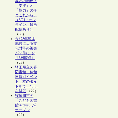
等との関係：
「支援」と
「協力」の今
とこれから」
（8/21・オン
ライン、録画
配信あり）
（30）
令和8年熊本
地震による文
化財等の被害
が83件に（8
月6日時点）
（28）
埼玉県立久喜
図書館、休館
日特別イベン
ト「本のタイ
トルで一句!」
を開催
（22）
寝屋川市の
「こども図書
館＋plus」が
オープン
（22）