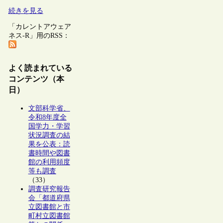
続きを見る
「カレントアウェア
ネス-R」用のRSS：
よく読まれている
コンテンツ（本
日）
文部科学省、
令和8年度全
国学力・学習
状況調査の結
果を公表：読
書時間や図書
館の利用頻度
等も調査
（33）
調査研究報告
会「都道府県
立図書館と市
町村立図書館