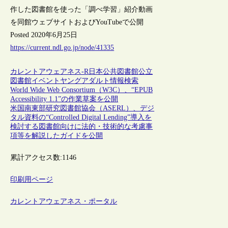
作した図書館を使った「調べ学習」紹介動画
を同館ウェブサイトおよびYouTubeで公開
Posted 2020年6月25日
https://current.ndl.go.jp/node/41335
カレントアウェアネス-R
日本
公共図書館
公立
図書館
イベント
ヤングアダルト
情報検索
World Wide Web Consortium（W3C）、“EPUB
Accessibility 1.1”の作業草案を公開
米国南東部研究図書館協会（ASERL）、デジ
タル資料の“Controlled Digital Lending”導入を
検討する図書館向けに法的・技術的な考慮事
項等を解説したガイドを公開
累計アクセス数:
1146
印刷用ページ
カレントアウェアネス・ポータル