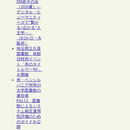
DH若手の会
（2026夏）―
デジタル・ヒ
ューマニティ
ーズで“繋が
る×広がる”人
文学―」
（8/24-25・大
阪府）
埼玉県立久喜
図書館、休館
日特別イベン
ト「本のタイ
トルで一句!」
を開催
米・ペンシル
バニア州等の
大学図書館の
連合体
PALCI、図書
館によるシス
テム相互運用
性評価のため
のガイドを公
開