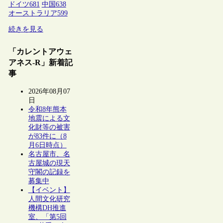
ドイツ
681
中国
638
オーストラリア
599
続きを見る
「カレントアウェ
アネス-R」新着記
事
2026年08月07
日
令和8年熊本
地震による文
化財等の被害
が83件に（8
月6日時点）
名古屋市、名
古屋城の現天
守閣の記録を
募集中
【イベント】
人間文化研究
機構DH推進
室、「第5回