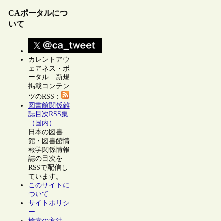
CAポータルにつ
いて
カレントアウ
ェアネス・ポ
ータル 新規
掲載コンテン
ツのRSS：
図書館関係雑
誌目次RSS集
（国内）
日本の図書
館・図書館情
報学関係情報
誌の目次を
RSSで配信し
ています。
このサイトに
ついて
サイトポリシ
ー
検索の方法