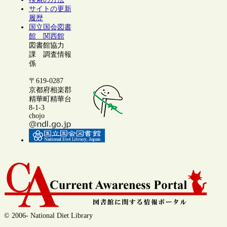
サイトの更新
履歴
国立国会図書
館 関西館
図書館協力
課 調査情報
係
〒619-0287
京都府相楽郡
精華町精華台
8-1-3
chojo
© 2006- National Diet Library