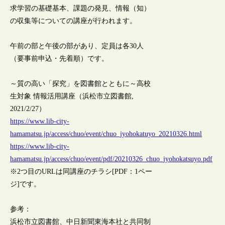
求学習の基礎基本、課題の発見、情報（知）
の収集等についての講座が行われます。
午前の部と午後の部があり、定員は各30人
（要事前申込・先着順）です。
～質の高い「探究」を図書館とともに～高校
生対象 情報活用講座（浜松市立図書館,
2021/2/27）
https://www.lib-city-
hamamatsu.jp/access/chuo/event/chuo_jyohokatuyo_20210326.html
https://www.lib-city-
hamamatsu.jp/access/chuo/event/pdf/20210326_chuo_jyohokatsuyo.pdf
※2つ目のURLは同講座のチラシ[PDF：1ペー
ジ]です。
参考：
浜松市立図書館、中日新聞東海本社と共同制