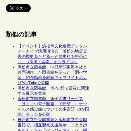
類似の記事
【イベント】浜松市文化遺産デジタル
アーカイブ活用講演会「浜松の地震災
害の歴史をたどる～近世史料を中心に
～」（3/10・浜松、オンライン）
浜松市立図書館、中日新聞東海本社と
共同制作した図書館を使った「調べ学
習」紹介動画を同館ウェブサイトおよ
びYouTubeで公開
浜松市立図書館、市内3館で震災に関連
する展示を実施
浜松市立図書館、電子図書サービス
「はままつ電子図書」で新型コロナウ
イルス感染症についての多言語（9か国
語）チラシを公開
神戸市立中央図書館と浜松市立中央図
書館で、相互観光支援展示「『とと姉
ちゃん』から『べっぴんさん』へ 朝