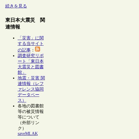
続きを見る
東日本大震災 関
連情報
「災害」に関
する当サイト
の記事
：
調査研究リポ
ート「東日本
大震災と図書
館」
地震・災害 関
連情報（レフ
ァレンス協同
データベー
ス）
各地の図書館
等の被災情報
等について
（外部リン
ク）
saveMLAK