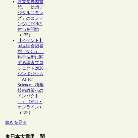
県立長野図書
館、「信州デ
ジタルコモン
ズ」のコンテ
ンツにDOIの
付与を開始
（135）
【イベント】
国立国会図書
館（NDL）、
科学技術に関
する調査プロ
ジェクト2026
シンポジウム
「AI for
Science―科学
技術政策への
インパクト
―」（9/11・
オンライン）
（125）
続きを見る
東日本大震災 関