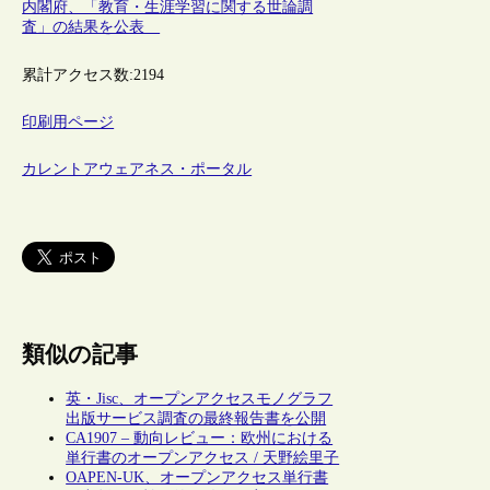
内閣府、「教育・生涯学習に関する世論調
査」の結果を公表
累計アクセス数:
2194
印刷用ページ
カレントアウェアネス・ポータル
類似の記事
英・Jisc、オープンアクセスモノグラフ
出版サービス調査の最終報告書を公開
CA1907 – 動向レビュー：欧州における
単行書のオープンアクセス / 天野絵里子
OAPEN-UK、オープンアクセス単行書