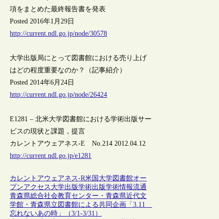
項をまとめた最終報告書を発表
Posted 2016年1月29日
http://current.ndl.go.jp/node/30578
大学出版局にとって図書館における売り上げ
はどの程度重要なのか？（記事紹介）
Posted 2014年6月24日
http://current.ndl.go.jp/node/26424
E1281 – 北米大学図書館における学術出版サー
ビスの現状と課題，提言
カレントアウェアネス-E No.214 2012.04.12
http://current.ndl.go.jp/e1281
カレントアウェアネス-R
米国
大学図書館
オー
プンアクセス
大学出版
学術出版
学術情報流通
青森県総合社会教育センター・青森県近代文
学館・青森県立図書館による共同企画「3.11
忘れないあの時」（3/1-3/31）