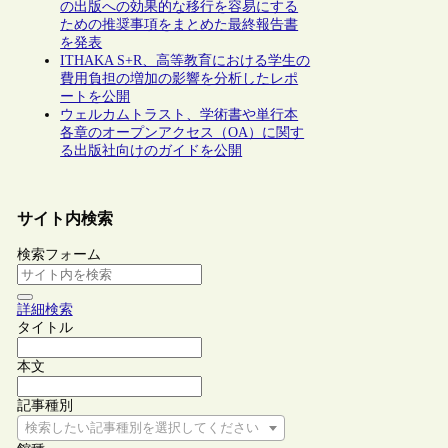
の出版への効果的な移行を容易にする
ための推奨事項をまとめた最終報告書
を発表
ITHAKA S+R、高等教育における学生の
費用負担の増加の影響を分析したレポ
ートを公開
ウェルカムトラスト、学術書や単行本
各章のオープンアクセス（OA）に関す
る出版社向けのガイドを公開
サイト内検索
検索フォーム
詳細検索
タイトル
本文
記事種別
検索したい記事種別を選択してください