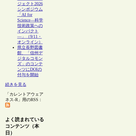
ジェクト2026
シンポジウム
「AI for
Science―科学
技術政策への
インパクト
―」（9/11・
オンライン）
県立長野図書
館、「信州デ
ジタルコモン
ズ」のコンテ
ンツにDOIの
付与を開始
続きを見る
「カレントアウェア
ネス-R」用のRSS：
よく読まれている
コンテンツ（本
日）