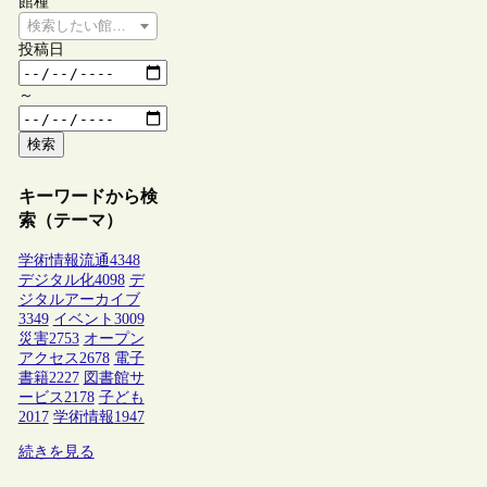
館種
検索したい館種を選択してください
投稿日
～
検索
キーワードから検
索（テーマ）
学術情報流通
4348
デジタル化
4098
デ
ジタルアーカイブ
3349
イベント
3009
災害
2753
オープン
アクセス
2678
電子
書籍
2227
図書館サ
ービス
2178
子ども
2017
学術情報
1947
続きを見る