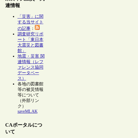
連情報
「災害」に関
する当サイト
の記事
：
調査研究リポ
ート「東日本
大震災と図書
館」
地震・災害 関
連情報（レフ
ァレンス協同
データベー
ス）
各地の図書館
等の被災情報
等について
（外部リン
ク）
saveMLAK
CAポータルにつ
いて