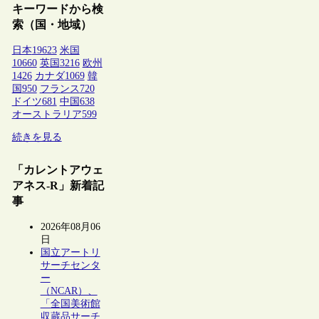
キーワードから検
索（国・地域）
日本
19623
米国
10660
英国
3216
欧州
1426
カナダ
1069
韓
国
950
フランス
720
ドイツ
681
中国
638
オーストラリア
599
続きを見る
「カレントアウェ
アネス-R」新着記
事
2026年08月06
日
国立アートリ
サーチセンタ
ー
（NCAR）、
「全国美術館
収蔵品サーチ