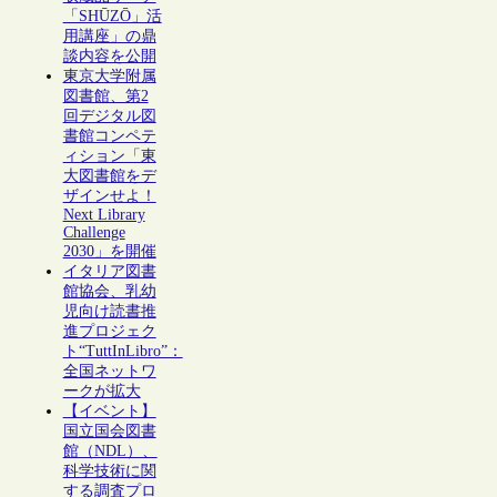
「SHŪZŌ」活
用講座」の鼎
談内容を公開
東京大学附属
図書館、第2
回デジタル図
書館コンペテ
ィション「東
大図書館をデ
ザインせよ！
Next Library
Challenge
2030」を開催
イタリア図書
館協会、乳幼
児向け読書推
進プロジェク
ト“TuttInLibro”：
全国ネットワ
ークが拡大
【イベント】
国立国会図書
館（NDL）、
科学技術に関
する調査プロ