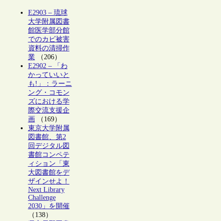
E2903 – 琉球
大学附属図書
館医学部分館
でのカビ被害
資料の清掃作
業
（206）
E2902 – 「わ
かっていいと
も!」：ラーニ
ング・コモン
ズにおける学
際交流支援企
画
（169）
東京大学附属
図書館、第2
回デジタル図
書館コンペテ
ィション「東
大図書館をデ
ザインせよ！
Next Library
Challenge
2030」を開催
（138）