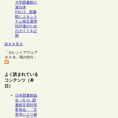
大学図書館の
連合体
PALCI、図書
館によるシス
テム相互運用
性評価のため
のガイドを公
開
続きを見る
「カレントアウェア
ネス-R」用のRSS：
よく読まれている
コンテンツ（本
日）
日本図書館協
会（JLA）図
書館災害対策
委員会、「災
害等により被