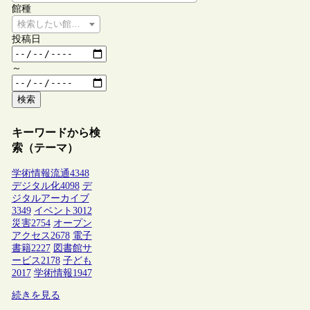
館種
検索したい館種を選択してください
投稿日
～
検索
キーワードから検
索（テーマ）
学術情報流通
4348
デジタル化
4098
デ
ジタルアーカイブ
3349
イベント
3012
災害
2754
オープン
アクセス
2678
電子
書籍
2227
図書館サ
ービス
2178
子ども
2017
学術情報
1947
続きを見る