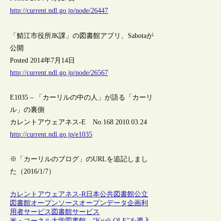
http://current.ndl.go.jp/node/26447
「鯖江市役所JK課」の図書館アプリ、Sabotaが
公開
Posted 2014年7月14日
http://current.ndl.go.jp/node/26567
E1035 – 「カーリルの中の人」が語る「カーリ
ル」の裏側
カレントアウェアネス-E No.168 2010.03.24
http://current.ndl.go.jp/e1035
※「カーリルのブログ」のURLを追記しまし
た（2016/1/7）
カレントアウェアネス-R
日本
公共図書館
公立
図書館
オープンソース
オープンデータ
企画
利
用者サービス
図書館サービス
米・コーネル大学図書館、“Kuali OLE”を導入