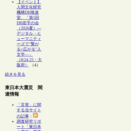
【イベント】
人間文化研究
機構DH推進
室、「第5回
DH若手の会
（2026夏）―
デジタル・ヒ
ューマニティ
ーズで“繋が
る×広がる”人
文学―」
（8/24-25・大
阪府）
（4）
続きを見る
東日本大震災 関
連情報
「災害」に関
する当サイト
の記事
：
調査研究リポ
ート「東日本