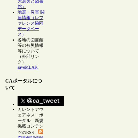
大震災と図書
館」
地震・災害 関
連情報（レフ
ァレンス協同
データベー
ス）
各地の図書館
等の被災情報
等について
（外部リン
ク）
saveMLAK
CAポータルにつ
いて
カレントアウ
ェアネス・ポ
ータル 新規
掲載コンテン
ツのRSS：