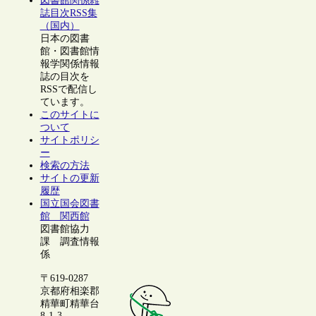
図書館関係雑
誌目次RSS集
（国内）
日本の図書
館・図書館情
報学関係情報
誌の目次を
RSSで配信し
ています。
このサイトに
ついて
サイトポリシ
ー
検索の方法
サイトの更新
履歴
国立国会図書
館 関西館
図書館協力
課 調査情報
係
〒619-0287
京都府相楽郡
精華町精華台
8-1-3