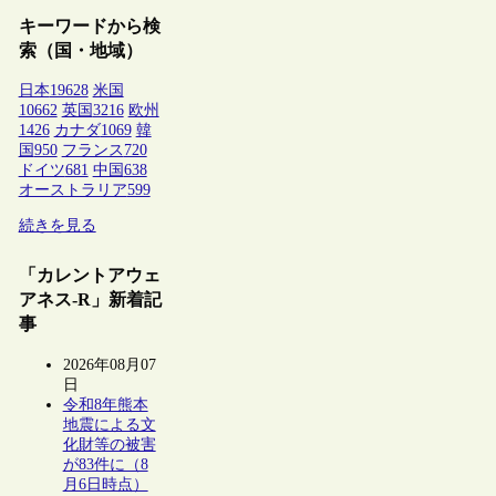
キーワードから検
索（国・地域）
日本
19628
米国
10662
英国
3216
欧州
1426
カナダ
1069
韓
国
950
フランス
720
ドイツ
681
中国
638
オーストラリア
599
続きを見る
「カレントアウェ
アネス-R」新着記
事
2026年08月07
日
令和8年熊本
地震による文
化財等の被害
が83件に（8
月6日時点）