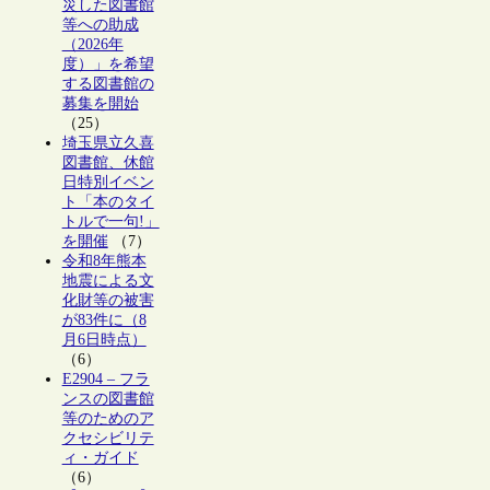
災した図書館
等への助成
（2026年
度）」を希望
する図書館の
募集を開始
（25）
埼玉県立久喜
図書館、休館
日特別イベン
ト「本のタイ
トルで一句!」
を開催
（7）
令和8年熊本
地震による文
化財等の被害
が83件に（8
月6日時点）
（6）
E2904 – フラ
ンスの図書館
等のためのア
クセシビリテ
ィ・ガイド
（6）