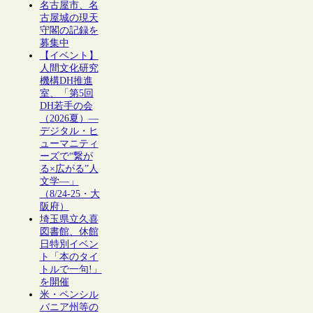
名古屋市、名
古屋城の現天
守閣の記録を
募集中
【イベント】
人間文化研究
機構DH推進
室、「第5回
DH若手の会
（2026夏）―
デジタル・ヒ
ューマニティ
ーズで“繋が
る×広がる”人
文学―」
（8/24-25・大
阪府）
埼玉県立久喜
図書館、休館
日特別イベン
ト「本のタイ
トルで一句!」
を開催
米・ペンシル
バニア州等の