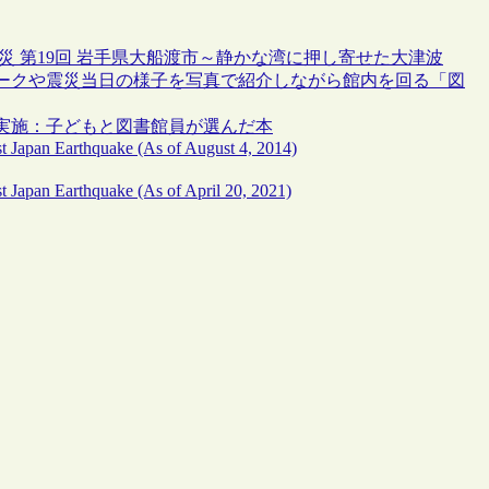
災 第19回 岩手県大船渡市～静かな湾に押し寄せた大津波
ークや震災当日の様子を写真で紹介しながら館内を回る「図
実施：子どもと図書館員が選んだ本
ast Japan Earthquake (As of August 4, 2014)
st Japan Earthquake (As of April 20, 2021)