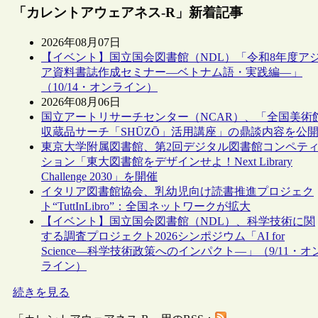
「カレントアウェアネス-R」新着記事
2026年08月07日
【イベント】国立国会図書館（NDL）「令和8年度ア
ア資料書誌作成セミナー―ベトナム語・実践編―」
（10/14・オンライン）
2026年08月06日
国立アートリサーチセンター（NCAR）、「全国美術
収蔵品サーチ「SHŪZŌ」活用講座」の鼎談内容を公
東京大学附属図書館、第2回デジタル図書館コンペテ
ション「東大図書館をデザインせよ！Next Library
Challenge 2030」を開催
イタリア図書館協会、乳幼児向け読書推進プロジェク
ト“TuttInLibro”：全国ネットワークが拡大
【イベント】国立国会図書館（NDL）、科学技術に関
する調査プロジェクト2026シンポジウム「AI for
Science―科学技術政策へのインパクト―」（9/11・オ
ライン）
続きを見る