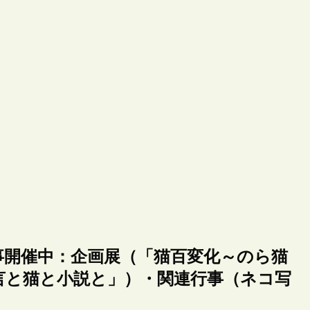
事開催中：企画展（「猫百変化～のら猫
言と猫と小説と」）・関連行事（ネコ写