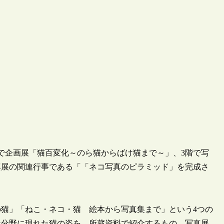
書館4階で企画展「猫百変化～のら猫からばけ猫まで～」、3階で写
真展の関連行事である「「ネコ写真のピラミッド」を完成さ
猫」「ねこ・ネコ・猫 絵本から写真集まで」という4つの
な分野に現れた猫の姿を、所蔵資料で紹介するもの、写真展