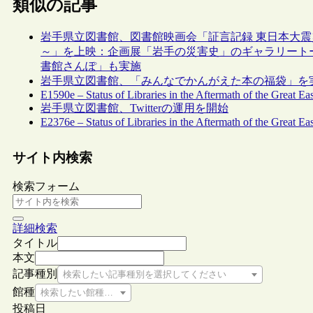
類似の記事
岩手県立図書館、図書館映画会「証言記録 東日本大震
～」を上映：企画展「岩手の災害史」のギャラリート
書館さんぽ」も実施
岩手県立図書館、「みんなでかんがえた本の福袋」を
E1590e – Status of Libraries in the Aftermath of the Great E
岩手県立図書館、Twitterの運用を開始
E2376e – Status of Libraries in the Aftermath of the Great Ea
サイト内検索
検索フォーム
詳細検索
タイトル
本文
記事種別
検索したい記事種別を選択してください
館種
検索したい館種を選択してください
投稿日