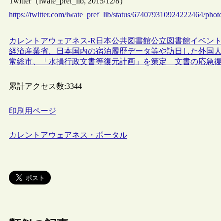
Twitter（iwate_pref_lib, 2015/12/8）
https://twitter.com/iwate_pref_lib/status/674079310924222464/phot
カレントアウェアネス-R
日本
公共図書館
公立図書館
イベン
経済産業省、日本国内の宿泊履歴データ等や訪日した外国
常総市、「水損行政文書等復元計画」を策定 文書の応急復
累計アクセス数:
3344
印刷用ページ
カレントアウェアネス・ポータル