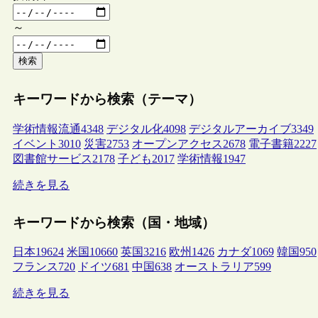
～
検索
キーワードから検索（テーマ）
学術情報流通
4348
デジタル化
4098
デジタルアーカイブ
3349
イベント
3010
災害
2753
オープンアクセス
2678
電子書籍
2227
図書館サービス
2178
子ども
2017
学術情報
1947
続きを見る
キーワードから検索（国・地域）
日本
19624
米国
10660
英国
3216
欧州
1426
カナダ
1069
韓国
950
フランス
720
ドイツ
681
中国
638
オーストラリア
599
続きを見る