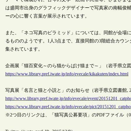
は盛岡市出身のグラフィックデザイナーで写真家の南幅俊輔
ーの心に響く言葉が展示されています。
また、「ネコ写真のピラミッド」については、同館が会場
るもののようです。1人3点まで、直接同館の3階総合カウンタ
集されています。
企画展「猫百変化～のら猫からばけ猫まで～」（岩手県立図書館, 
https://www.library.pref.iwate.jp/info/evecale/kikakuten/index.html
写真展「名言と猫と小説と」のお知らせ（岩手県立図書館, 2015
http://www.library.pref.iwate.jp/info/evecale/event/20151201_catph
https://www.library.pref.iwate.jp/info/evecale/pict/20151201_catpho
※2つ目のリンクは、「猫写真公募要項」のPDFファイル（0