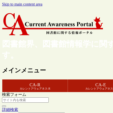
Skip to main content area
図書館界、図書館情報学に関
す。
メインメニュー
CA-R
CA-E
カレントアウェアネス-R
カレントアウェアネス
検索フォーム
詳細検索