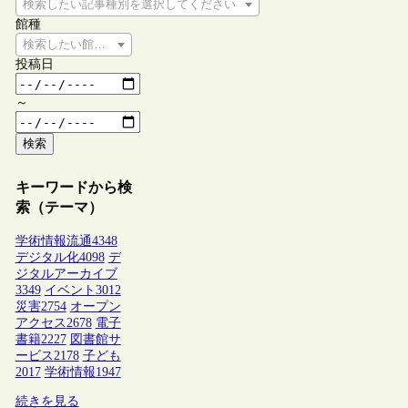
検索したい記事種別を選択してください
館種
検索したい館種を選択してください
投稿日
～
検索
キーワードから検
索（テーマ）
学術情報流通
4348
デジタル化
4098
デ
ジタルアーカイブ
3349
イベント
3012
災害
2754
オープン
アクセス
2678
電子
書籍
2227
図書館サ
ービス
2178
子ども
2017
学術情報
1947
続きを見る