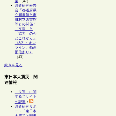
業
（47）
調査研究報告
会「都道府県
立図書館と市
町村立図書館
等との関係：
「支援」と
「協力」の今
とこれから」
（8/21・オン
ライン、録画
配信あり）
（43）
続きを見る
東日本大震災 関
連情報
「災害」に関
する当サイト
の記事
：
調査研究リポ
ート「東日本
大震災と図書