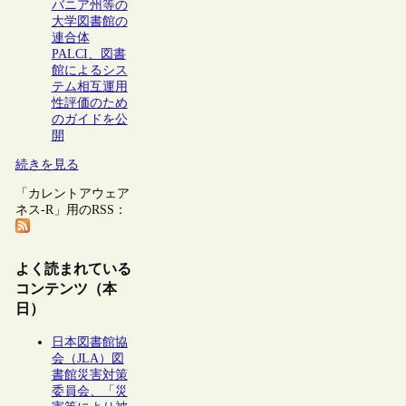
バニア州等の
大学図書館の
連合体
PALCI、図書
館によるシス
テム相互運用
性評価のため
のガイドを公
開
続きを見る
「カレントアウェア
ネス-R」用のRSS：
よく読まれている
コンテンツ（本
日）
日本図書館協
会（JLA）図
書館災害対策
委員会、「災