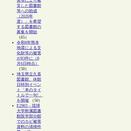
害等により被
災した図書館
等への助成
（2026年
度）」を希望
する図書館の
募集を開始
（65）
令和8年熊本
地震による文
化財等の被害
が83件に（8
月6日時点）
（50）
埼玉県立久喜
図書館、休館
日特別イベン
ト「本のタイ
トルで一句!」
を開催
（50）
E2903 – 琉球
大学附属図書
館医学部分館
でのカビ被害
資料の清掃作