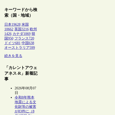
キーワードから検
索（国・地域）
日本
19628
米国
10662
英国
3216
欧州
1426
カナダ
1069
韓
国
950
フランス
720
ドイツ
681
中国
638
オーストラリア
599
続きを見る
「カレントアウェ
アネス-R」新着記
事
2026年08月07
日
令和8年熊本
地震による文
化財等の被害
が83件に（8