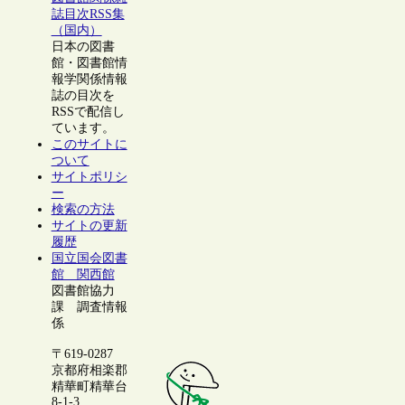
誌目次RSS集
（国内）
日本の図書
館・図書館情
報学関係情報
誌の目次を
RSSで配信し
ています。
このサイトに
ついて
サイトポリシ
ー
検索の方法
サイトの更新
履歴
国立国会図書
館 関西館
図書館協力
課 調査情報
係
〒619-0287
京都府相楽郡
精華町精華台
8-1-3