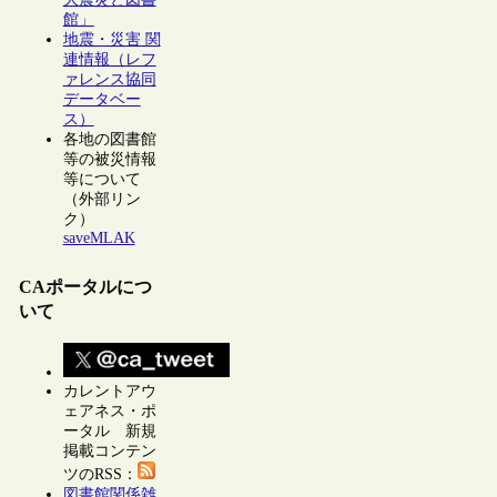
館」
地震・災害 関
連情報（レフ
ァレンス協同
データベー
ス）
各地の図書館
等の被災情報
等について
（外部リン
ク）
saveMLAK
CAポータルにつ
いて
カレントアウ
ェアネス・ポ
ータル 新規
掲載コンテン
ツのRSS：
図書館関係雑