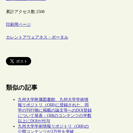
累計アクセス数:
2508
印刷用ページ
カレントアウェアネス・ポータル
類似の記事
九州大学附属図書館、九州大学学術情
報リポジトリ（QIR)に登録された、同
学の刊行物に掲載の論文等へのDOI登録
について発表：QIRのコンテンツの半数
以上にDOIが付与
九州大学学術情報リポジトリ（QIR)の
公開コンテンツが3万件を突破