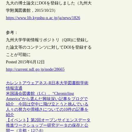
九大の博士論文にDOIを登録しました（九州大
学附属図書館，2015/10/23）
https://www.lib.kyushu-u.ac.jp/ja/news/1826
参考：
九州大学学術情報リポジトリ（QIR)に登録し
た論文等のコンテンツに対してDOIを登録する
ことが可能に
Posted 2015年6月12日
http://current.ndl.go.jp/node/28665
カレントアウェアネス-R
日本
大学図書館
学術
情報流通
米国議会図書館（LC）、“Chronicling
America”から選んだ興味深い記事をブログで
紹介 今回は空中に飛び立とうと挑んでいる
人々の努力や滑稽さについての10件の記事を
紹介
【イベント】第2回オープンサイエンスデータ
推進ワークショップー研究データの保存と公
開ー（京都・12/7-8）