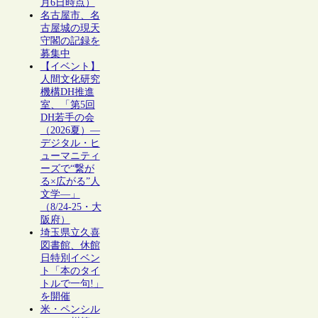
月6日時点）
名古屋市、名
古屋城の現天
守閣の記録を
募集中
【イベント】
人間文化研究
機構DH推進
室、「第5回
DH若手の会
（2026夏）―
デジタル・ヒ
ューマニティ
ーズで“繋が
る×広がる”人
文学―」
（8/24-25・大
阪府）
埼玉県立久喜
図書館、休館
日特別イベン
ト「本のタイ
トルで一句!」
を開催
米・ペンシル