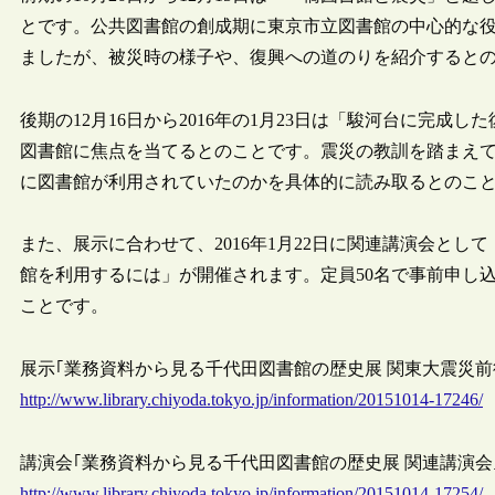
とです。公共図書館の創成期に東京市立図書館の中心的な役
ましたが、被災時の様子や、復興への道のりを紹介すると
後期の12月16日から2016年の1月23日は「駿河台に完
図書館に焦点を当てるとのことです。震災の教訓を踏まえ
に図書館が利用されていたのかを具体的に読み取るとのこ
また、展示に合わせて、2016年1月22日に関連講演会と
館を利用するには」が開催されます。定員50名で事前申し
ことです。
展示｢業務資料から見る千代田図書館の歴史展 関東大震災前後の
http://www.library.chiyoda.tokyo.jp/information/20151014-17246/
講演会｢業務資料から見る千代田図書館の歴史展 関連講演会｣（千
http://www.library.chiyoda.tokyo.jp/information/20151014-17254/