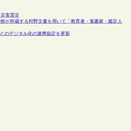
史
災害
震災
書館が所蔵する狩野文書を用いて「教育者・蒐書家・鑑定人
ry.comとのデジタル化の連携協定を更新