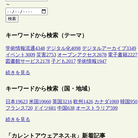
～
検索
キーワードから検索（テーマ）
学術情報流通
4348
デジタル化
4098
デジタルアーカイブ
3349
イベント
3009
災害
2753
オープンアクセス
2678
電子書籍
2227
図書館サービス
2178
子ども
2017
学術情報
1947
続きを見る
キーワードから検索（国・地域）
日本
19623
米国
10660
英国
3216
欧州
1426
カナダ
1069
韓国
950
フランス
720
ドイツ
681
中国
638
オーストラリア
599
続きを見る
「カレントアウェアネス-R」新着記事