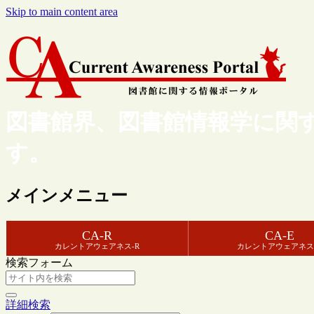
Skip to main content area
図書館界、図書館情報学に関
す。
メインメニュー
CA-R
CA-E
カレントアウェアネス-R
カレントアウェアネス
検索フォーム
詳細検索