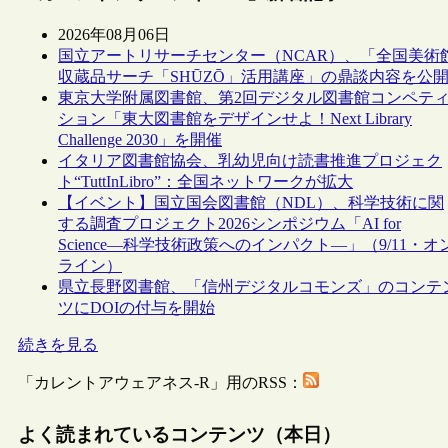
2026年08月06日
国立アートリサーチセンター（NCAR）、「全国美術
収蔵品サーチ「SHŪZŌ」活用講座」の鼎談内容を公
東京大学附属図書館、第2回デジタル図書館コンペテ
ション「東大図書館をデザインせよ！Next Library
Challenge 2030」を開催
イタリア図書館協会、乳幼児向け読書推進プロジェク
ト“TuttInLibro”：全国ネットワークが拡大
【イベント】国立国会図書館（NDL）、科学技術に関
する調査プロジェクト2026シンポジウム「AI for
Science―科学技術政策へのインパクト―」（9/11・オ
ライン）
県立長野図書館、「信州デジタルコモンズ」のコンテ
ツにDOIの付与を開始
続きを見る
「カレントアウェアネス-R」用のRSS：
よく読まれているコンテンツ（本日）