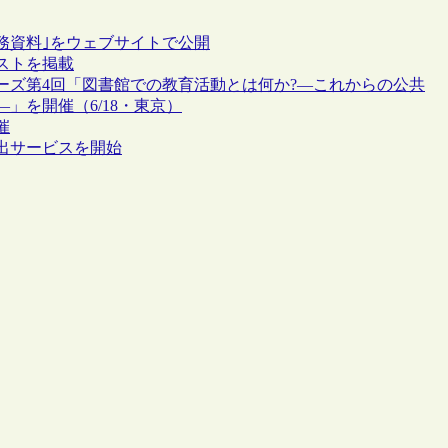
務資料｣をウェブサイトで公開
ストを掲載
ーズ第4回「図書館での教育活動とは何か?―これからの公共
」を開催（6/18・東京）
催
出サービスを開始