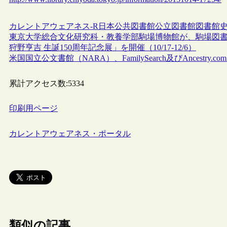
カレントアウェアネス-R
日本
公共図書館
公立図書館
図書館
東京大学総合文化研究科・教養学部駒場博物館が、駒場図
狩野亨吉 生誕150周年記念展」を開催（10/17-12/6）
米国国立公文書館（NARA）、FamilySearch及びAncest
累計アクセス数:
5334
印刷用ページ
カレントアウェアネス・ポータル
類似の記事