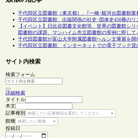
千代田区立図書館（東京都）、｢一橋･駿河台図書館業
千代田区立図書館、出版関係の社史･団体史450冊のリ
【イベント】日比谷図書文化館等、世界の図書館シリ
図書館の課題、マンハイム市立図書館の実例に即して―
千代田図書館が富山大学附属図書館ヘルン文庫展を開
千代田区立図書館、インターネットでの電子ブック貸
サイト内検索
検索フォーム
詳細検索
タイトル
本文
記事種別
検索したい記事種別を選択してください
館種
検索したい館種を選択してください
投稿日