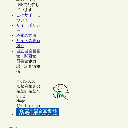
RSSで配信し
ています。
このサイトに
ついて
サイトポリシ
ー
検索の方法
サイトの更新
履歴
国立国会図書
館 関西館
図書館協力
課 調査情報
係
〒619-0287
京都府相楽郡
精華町精華台
8-1-3
chojo