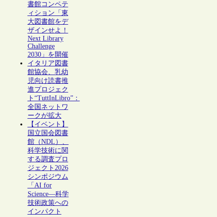
書館コンペテ
ィション「東
大図書館をデ
ザインせよ！
Next Library
Challenge
2030」を開催
イタリア図書
館協会、乳幼
児向け読書推
進プロジェク
ト“TuttInLibro”：
全国ネットワ
ークが拡大
【イベント】
国立国会図書
館（NDL）、
科学技術に関
する調査プロ
ジェクト2026
シンポジウム
「AI for
Science―科学
技術政策への
インパクト