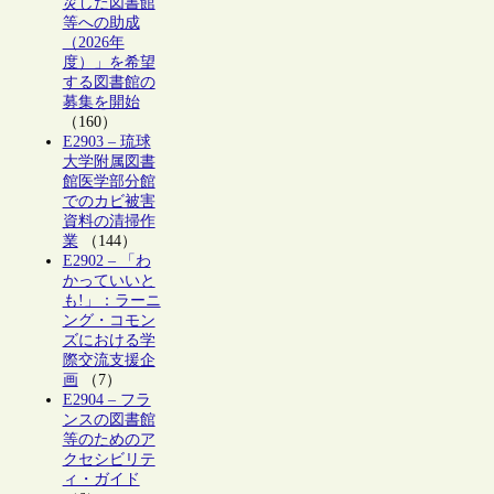
災した図書館
等への助成
（2026年
度）」を希望
する図書館の
募集を開始
（160）
E2903 – 琉球
大学附属図書
館医学部分館
でのカビ被害
資料の清掃作
業
（144）
E2902 – 「わ
かっていいと
も!」：ラーニ
ング・コモン
ズにおける学
際交流支援企
画
（7）
E2904 – フラ
ンスの図書館
等のためのア
クセシビリテ
ィ・ガイド