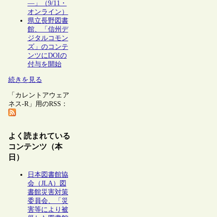
―」（9/11・
オンライン）
県立長野図書
館、「信州デ
ジタルコモン
ズ」のコンテ
ンツにDOIの
付与を開始
続きを見る
「カレントアウェア
ネス-R」用のRSS：
よく読まれている
コンテンツ（本
日）
日本図書館協
会（JLA）図
書館災害対策
委員会、「災
害等により被