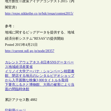
地方創生☆政策アイデアコンテスト2015（内
閣官房）
http://expo.nikkeibp.co.jp/bdc/resas/contest2015/
参考：
地域に関するビッグデータを提供する、地域
経済分析システム“RESAS”の提供開始
Posted 2015年4月21日
http://current.ndl.go.jp/node/28357
カレントアウェアネス-R
日本
SNS
データベー
ス
地域
経済産業省
イリノイ大学アーバナ・シャンペーン校図書
館、閉店する地元のレンタルビデオショップ
から入手困難な映像3,000タイトルを取得
下妻市ふるさと博物館、大雨の被害により当
面の間臨時休館
累計アクセス数:
4882
印刷用ページ