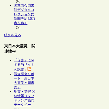
（6）
国立国会図書
館デジタルコ
レクションに
新聞等約4.5万
点を追加
（5）
続きを見る
東日本大震災 関
連情報
「災害」に関
する当サイト
の記事
：
調査研究リポ
ート「東日本
大震災と図書
館」
地震・災害 関
連情報（レフ
ァレンス協同
データベー