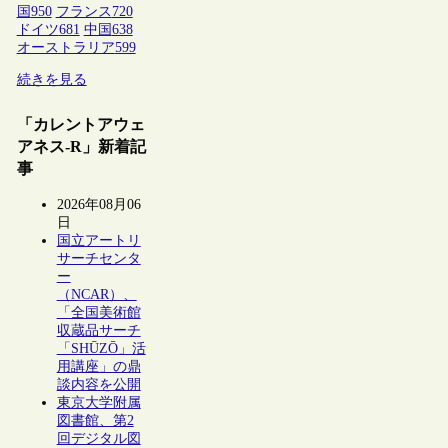
国
950
フランス
720
ドイツ
681
中国
638
オーストラリア
599
続きを見る
「カレントアウェ
アネス-R」新着記
事
2026年08月06
日
国立アートリ
サーチセンタ
ー
（NCAR）、
「全国美術館
収蔵品サーチ
「SHŪZŌ」活
用講座」の鼎
談内容を公開
東京大学附属
図書館、第2
回デジタル図