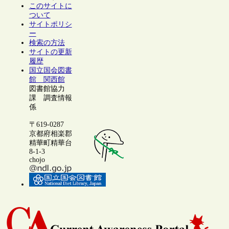
このサイトに
ついて
サイトポリシ
ー
検索の方法
サイトの更新
履歴
国立国会図書
館 関西館
図書館協力
課 調査情報
係
〒619-0287
京都府相楽郡
精華町精華台
8-1-3
chojo