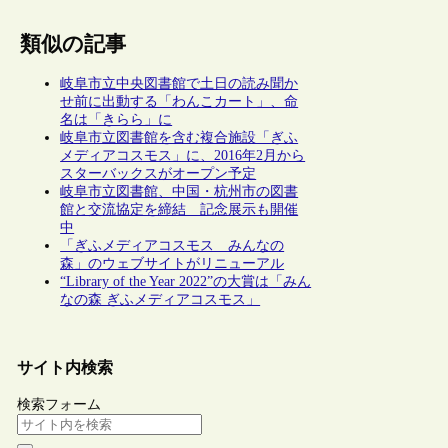
類似の記事
岐阜市立中央図書館で土日の読み聞か
せ前に出動する「わんこカート」、命
名は「きらら」に
岐阜市立図書館を含む複合施設「ぎふ
メディアコスモス」に、2016年2月から
スターバックスがオープン予定
岐阜市立図書館、中国・杭州市の図書
館と交流協定を締結 記念展示も開催
中
「ぎふメディアコスモス みんなの
森」のウェブサイトがリニューアル
“Library of the Year 2022”の大賞は「みん
なの森 ぎふメディアコスモス」
サイト内検索
検索フォーム