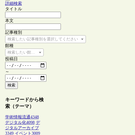
詳細検索
タイトル
本文
記事種別
検索したい記事種別を選択してください
館種
検索したい館種を選択してください
投稿日
～
検索
キーワードから検
索（テーマ）
学術情報流通
4348
デジタル化
4098
デ
ジタルアーカイブ
3349
イベント
3009