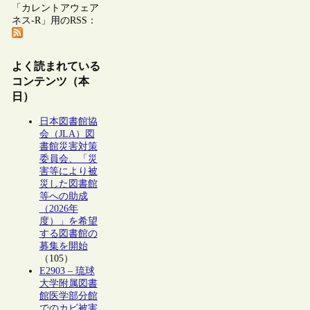
「カレントアウェア
ネス-R」用のRSS：
よく読まれている
コンテンツ（本
日）
日本図書館協
会（JLA）図
書館災害対策
委員会、「災
害等により被
災した図書館
等への助成
（2026年
度）」を希望
する図書館の
募集を開始
（105）
E2903 – 琉球
大学附属図書
館医学部分館
でのカビ被害