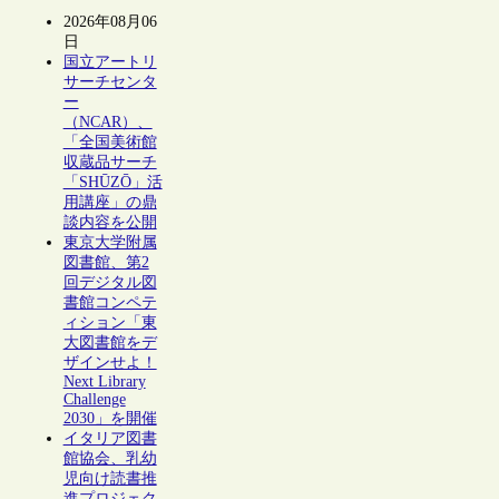
2026年08月06
日
国立アートリ
サーチセンタ
ー
（NCAR）、
「全国美術館
収蔵品サーチ
「SHŪZŌ」活
用講座」の鼎
談内容を公開
東京大学附属
図書館、第2
回デジタル図
書館コンペテ
ィション「東
大図書館をデ
ザインせよ！
Next Library
Challenge
2030」を開催
イタリア図書
館協会、乳幼
児向け読書推
進プロジェク