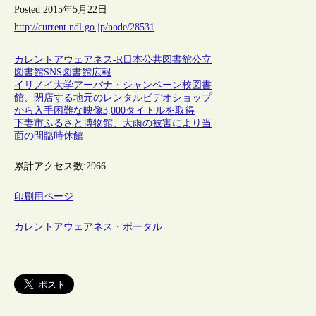
Posted 2015年5月22日
http://current.ndl.go.jp/node/28531
カレントアウェアネス-R
日本
公共図書館
公立
図書館
SNS
図書館広報
イリノイ大学アーバナ・シャンペーン校図書
館、閉店する地元のレンタルビデオショップ
から入手困難な映像3,000タイトルを取得
下妻市ふるさと博物館、大雨の被害により当
面の間臨時休館
累計アクセス数:
2966
印刷用ページ
カレントアウェアネス・ポータル