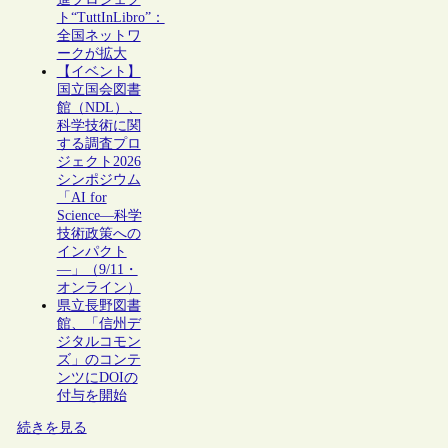
ト“TuttInLibro”：
全国ネットワ
ークが拡大
【イベント】
国立国会図書
館（NDL）、
科学技術に関
する調査プロ
ジェクト2026
シンポジウム
「AI for
Science―科学
技術政策への
インパクト
―」（9/11・
オンライン）
県立長野図書
館、「信州デ
ジタルコモン
ズ」のコンテ
ンツにDOIの
付与を開始
続きを見る