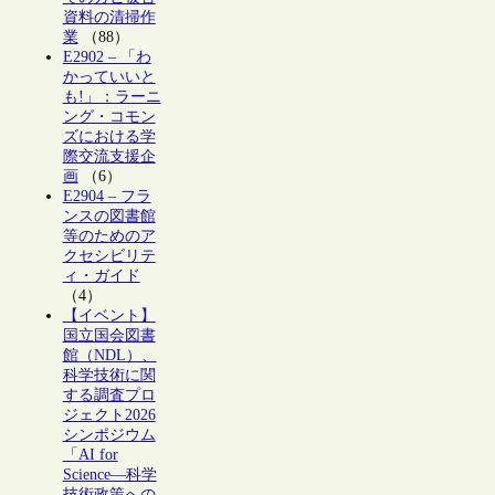
資料の清掃作
業
（88）
E2902 – 「わ
かっていいと
も!」：ラーニ
ング・コモン
ズにおける学
際交流支援企
画
（6）
E2904 – フラ
ンスの図書館
等のためのア
クセシビリテ
ィ・ガイド
（4）
【イベント】
国立国会図書
館（NDL）、
科学技術に関
する調査プロ
ジェクト2026
シンポジウム
「AI for
Science―科学
技術政策への