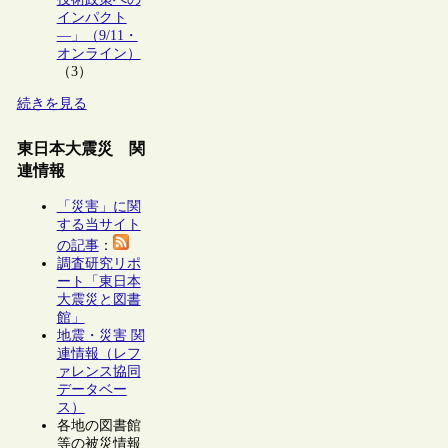
インパクト
―」（9/11・
オンライン）
（3）
続きを見る
東日本大震災 関
連情報
「災害」に関
する当サイト
の記事
：
調査研究リポ
ート「東日本
大震災と図書
館」
地震・災害 関
連情報（レフ
ァレンス協同
データベー
ス）
各地の図書館
等の被災情報