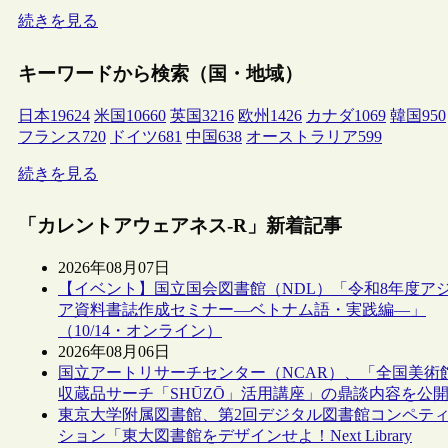
続きを見る
キーワードから検索（国・地域）
日本
19624
米国
10660
英国
3216
欧州
1426
カナダ
1069
韓国
950
フランス
720
ドイツ
681
中国
638
オーストラリア
599
続きを見る
「カレントアウェアネス-R」新着記事
2026年08月07日
【イベント】国立国会図書館（NDL）「令和8年度ア
ア資料書誌作成セミナー―ベトナム語・実践編―」
（10/14・オンライン）
2026年08月06日
国立アートリサーチセンター（NCAR）、「全国美術
収蔵品サーチ「SHŪZŌ」活用講座」の鼎談内容を公
東京大学附属図書館、第2回デジタル図書館コンペテ
ション「東大図書館をデザインせよ！Next Library