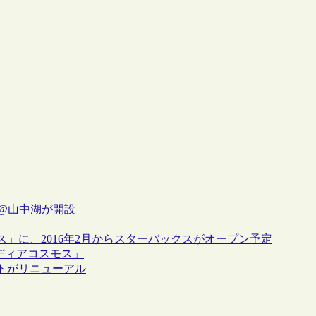
b@山中湖が開設
」に、2016年2月からスターバックスがオープン予定
 ぎふメディアコスモス」
トがリニューアル