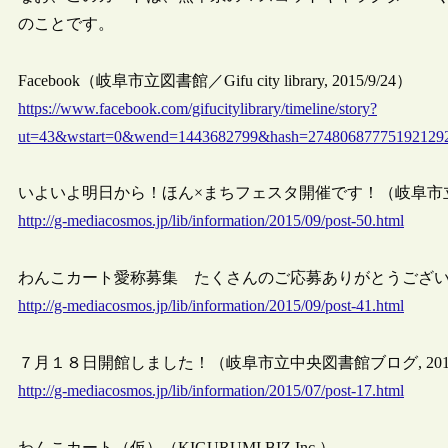
のことです。
Facebook（岐阜市立図書館／Gifu city library, 2015/9/24）
https://www.facebook.com/gifucitylibrary/timeline/story?
ut=43&wstart=0&wend=1443682799&hash=274806877751921292&
いよいよ明日から！ほん×まちフェスタ開催です！（岐阜市立中央図
http://g-mediacosmos.jp/lib/information/2015/09/post-50.html
わんこカート愛称募集 たくさんのご応募ありがとうございました
http://g-mediacosmos.jp/lib/information/2015/09/post-41.html
７月１８日開館しました！（岐阜市立中央図書館ブログ, 2015/
http://g-mediacosmos.jp/lib/information/2015/07/post-17.html
わんこカート（仮）（KIGURUMI.BIZ Inc.）