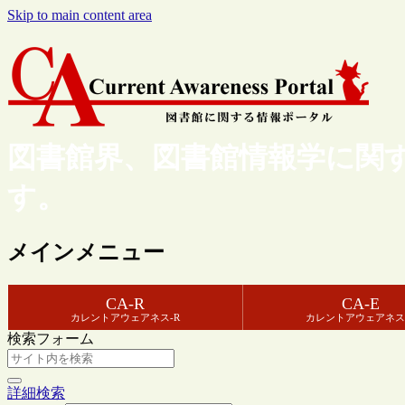
Skip to main content area
図書館界、図書館情報学に関
す。
メインメニュー
CA-R
CA-E
カレントアウェアネス-R
カレントアウェアネス
検索フォーム
詳細検索