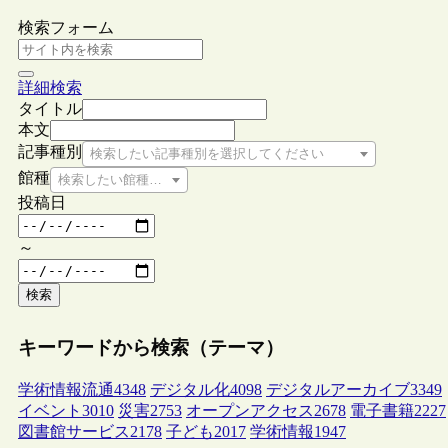
検索フォーム
詳細検索
タイトル
本文
記事種別
検索したい記事種別を選択してください
館種
検索したい館種を選択してください
投稿日
～
検索
キーワードから検索（テーマ）
学術情報流通
4348
デジタル化
4098
デジタルアーカイブ
3349
イベント
3010
災害
2753
オープンアクセス
2678
電子書籍
2227
図書館サービス
2178
子ども
2017
学術情報
1947