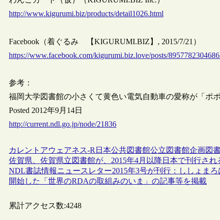
http://www.kigurumi.biz/products/detail1026.html
Facebook（着ぐるみ 【KIGURUMI.BIZ】, 2015/7/21）
https://www.facebook.com/kigurumi.biz.love/posts/895778230468
参考：
福岡大学図書館の小さくて黄色い電気自動車の愛称が「ポ
Posted 2012年9月14日
http://current.ndl.go.jp/node/21836
カレントアウェアネス-R
日本
公共図書館
公立図書館
企画
図
佐賀県、佐賀県立図書館が、2015年4月以降日本で刊行さ
NDL書誌情報ニュースレター2015年3号が刊行：ししょまろはん
開始した「世界のRDAの取組みのいま」の記事等を掲載
累計アクセス数:
4248