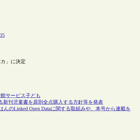
635
ポカ」に決定
書館サービス
子ども
れる新刊児童書を原則全点購入する方針等を発表
のLinked Open Dataに関する取組みや、本号から連載を