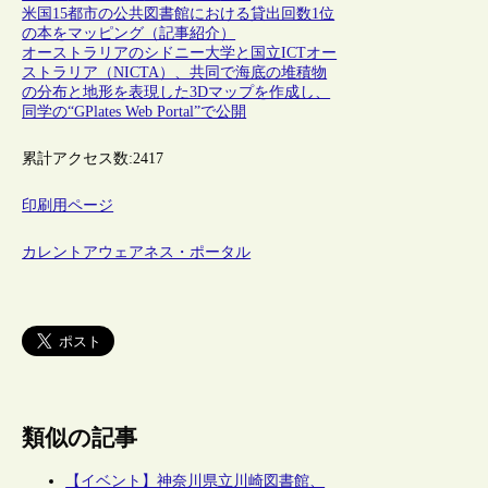
米国15都市の公共図書館における貸出回数1位
の本をマッピング（記事紹介）
オーストラリアのシドニー大学と国立ICTオー
ストラリア（NICTA）、共同で海底の堆積物
の分布と地形を表現した3Dマップを作成し、
同学の“GPlates Web Portal”で公開
累計アクセス数:
2417
印刷用ページ
カレントアウェアネス・ポータル
類似の記事
【イベント】神奈川県立川崎図書館、