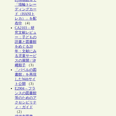
「埴輪トレー
ディングカー
ド（HANIト
レカ）」を配
布中
（4）
CA2103 – 研
究文献レビュ
ー：子どもの
読書と図書館
をめぐる20
年：文献にみ
る児童サービ
スの展開 / 汐
﨑順子
（3）
「バベルの図
書館」を再現
したWebサイ
ト公開
（3）
E2904 – フラ
ンスの図書館
等のためのア
クセシビリテ
ィ・ガイド
（2）