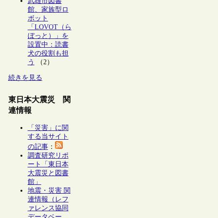
武雄市図書
館、家族型ロ
ボット
「LOVOT（ら
ぼっと）」を
設置中：読書
犬の役割も担
う
（2）
続きを見る
東日本大震災 関
連情報
「災害」に関
する当サイト
の記事
：
調査研究リポ
ート「東日本
大震災と図書
館」
地震・災害 関
連情報（レフ
ァレンス協同
データベー