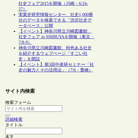
社史フェア2015を開催（川崎・6/24-
27）
実業史研究情報センター、社史1,000冊
分のデータを検索できる「渋沢社史デ
ータベース」公開
【イベント】神奈川県立川崎図書館、
社史フェア in SHIBUYAを開催（東京・
7/8-9）
神奈川県立川崎図書館、特色ある社史
を紹介するウェブページ「すごい社
史」を開設
【イベント】第5回中産研セミナー「社
史の魅力とその活用法」（7/6・豊橋）
サイト内検索
検索フォーム
詳細検索
タイトル
本文