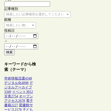
記事種別
検索したい記事種別を選択してください
館種
検索したい館種を選択してください
投稿日
～
検索
キーワードから検
索（テーマ）
学術情報流通
4348
デジタル化
4098
デ
ジタルアーカイブ
3349
イベント
3012
災害
2754
オープン
アクセス
2678
電子
書籍
2227
図書館サ
ービス
2178
子ども