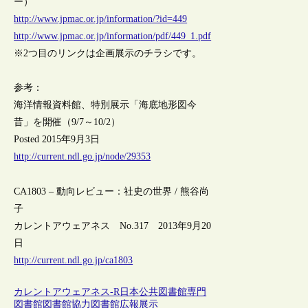
ー）
http://www.jpmac.or.jp/information/?id=449
http://www.jpmac.or.jp/information/pdf/449_1.pdf
※2つ目のリンクは企画展示のチラシです。
参考：
海洋情報資料館、特別展示「海底地形図今
昔」を開催（9/7～10/2）
Posted 2015年9月3日
http://current.ndl.go.jp/node/29353
CA1803 – 動向レビュー：社史の世界 / 熊谷尚
子
カレントアウェアネス No.317 2013年9月20
日
http://current.ndl.go.jp/ca1803
カレントアウェアネス-R
日本
公共図書館
専門
図書館
図書館協力
図書館広報
展示