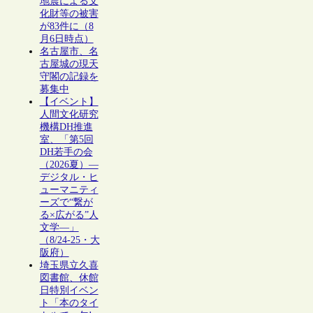
地震による文
化財等の被害
が83件に（8
月6日時点）
名古屋市、名
古屋城の現天
守閣の記録を
募集中
【イベント】
人間文化研究
機構DH推進
室、「第5回
DH若手の会
（2026夏）―
デジタル・ヒ
ューマニティ
ーズで“繋が
る×広がる”人
文学―」
（8/24-25・大
阪府）
埼玉県立久喜
図書館、休館
日特別イベン
ト「本のタイ