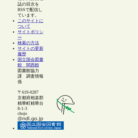
誌の目次を
RSSで配信し
ています。
このサイトに
ついて
サイトポリシ
ー
検索の方法
サイトの更新
履歴
国立国会図書
館 関西館
図書館協力
課 調査情報
係
〒619-0287
京都府相楽郡
精華町精華台
8-1-3
chojo