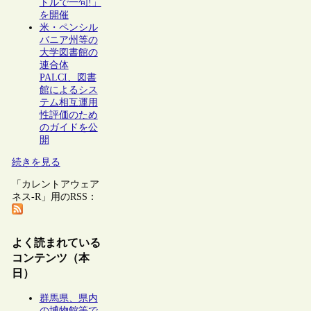
トルで一句!」
を開催
米・ペンシル
バニア州等の
大学図書館の
連合体
PALCI、図書
館によるシス
テム相互運用
性評価のため
のガイドを公
開
続きを見る
「カレントアウェア
ネス-R」用のRSS：
よく読まれている
コンテンツ（本
日）
群馬県、県内
の博物館等で