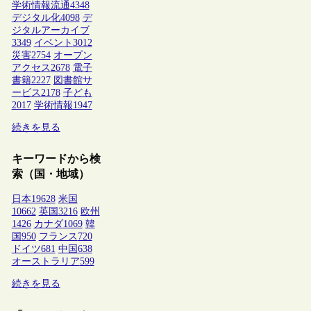
学術情報流通
4348
デジタル化
4098
デ
ジタルアーカイブ
3349
イベント
3012
災害
2754
オープン
アクセス
2678
電子
書籍
2227
図書館サ
ービス
2178
子ども
2017
学術情報
1947
続きを見る
キーワードから検
索（国・地域）
日本
19628
米国
10662
英国
3216
欧州
1426
カナダ
1069
韓
国
950
フランス
720
ドイツ
681
中国
638
オーストラリア
599
続きを見る