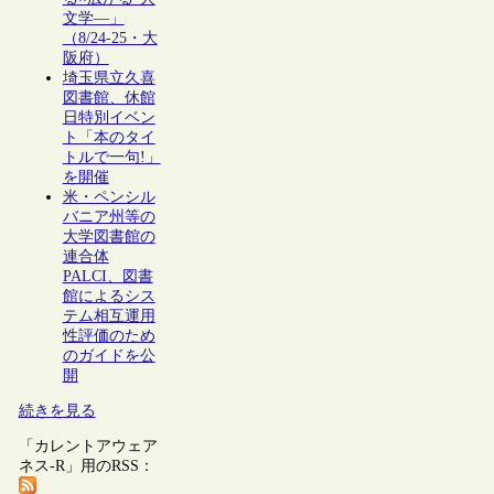
文学―」
（8/24-25・大
阪府）
埼玉県立久喜
図書館、休館
日特別イベン
ト「本のタイ
トルで一句!」
を開催
米・ペンシル
バニア州等の
大学図書館の
連合体
PALCI、図書
館によるシス
テム相互運用
性評価のため
のガイドを公
開
続きを見る
「カレントアウェア
ネス-R」用のRSS：