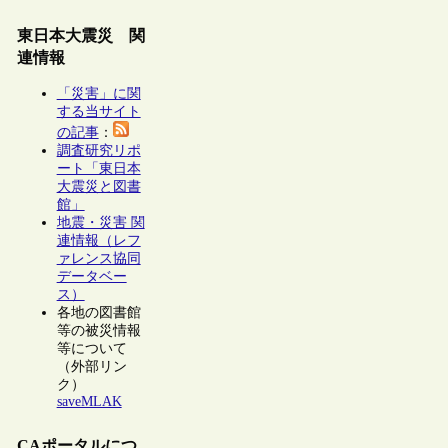
東日本大震災 関
連情報
「災害」に関
する当サイト
の記事
：
調査研究リポ
ート「東日本
大震災と図書
館」
地震・災害 関
連情報（レフ
ァレンス協同
データベー
ス）
各地の図書館
等の被災情報
等について
（外部リン
ク）
saveMLAK
CAポータルにつ