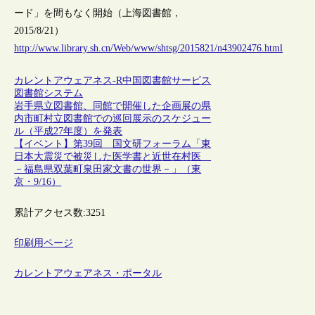
ード」を間もなく開始（上海図書館，
2015/8/21）
http://www.library.sh.cn/Web/www/shtsg/2015821/n43902476.html
カレントアウェアネス-R
中国
図書館サービス
図書館システム
岩手県立図書館、同館で開催した企画展の県
内市町村立図書館での巡回展示のスケジュー
ル（平成27年度）を発表
【イベント】第39回 国文研フォーラム「東
日本大震災で被災した医学書と近世在村医
－福島県双葉町泉田家文書の世界－」（東
京・9/16）
累計アクセス数:
3251
印刷用ページ
カレントアウェアネス・ポータル