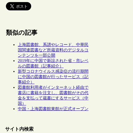
類似の記事
上海図書館、系譜やレコード、中華民
国関連図書など所蔵資料のデジタルコ
ンテンツを一部公開
2019年に中国で新設された省・市レベ
ルの図書館（記事紹介）
新型コロナウイルス感染症の流行期間
に中国の図書館が行ったサービス（記
事紹介）
図書館利用者がインターネット経由で
書店に書籍を注文し、図書館がその代
金を支払って蔵書にするサービス（中
国）
中国・上海図書館東館が正式オープン
サイト内検索