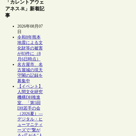
「カレントアウェ
アネス-R」新着記
事
2026年08月07
日
令和8年熊本
地震による文
化財等の被害
が83件に（8
月6日時点）
名古屋市、名
古屋城の現天
守閣の記録を
募集中
【イベント】
人間文化研究
機構DH推進
室、「第5回
DH若手の会
（2026夏）―
デジタル・ヒ
ューマニティ
ーズで“繋が
る×広がる”人