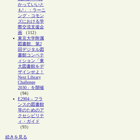
かっていいと
も!」：ラーニ
ング・コモン
ズにおける学
際交流支援企
画
（112）
東京大学附属
図書館、第2
回デジタル図
書館コンペテ
ィション「東
大図書館をデ
ザインせよ！
Next Library
Challenge
2030」を開催
（94）
E2904 – フラ
ンスの図書館
等のためのア
クセシビリテ
ィ・ガイド
（93）
続きを見る