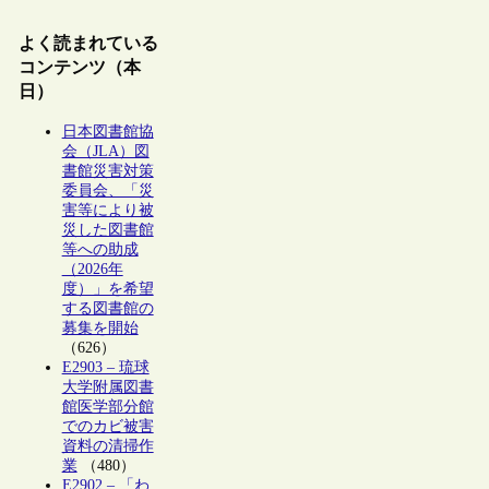
よく読まれている
コンテンツ（本
日）
日本図書館協
会（JLA）図
書館災害対策
委員会、「災
害等により被
災した図書館
等への助成
（2026年
度）」を希望
する図書館の
募集を開始
（626）
E2903 – 琉球
大学附属図書
館医学部分館
でのカビ被害
資料の清掃作
業
（480）
E2902 – 「わ