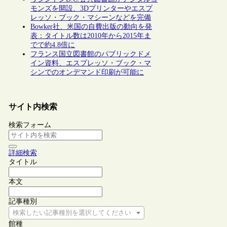
モンズを開設、3Dプリンターやエスプ
レッソ・ブック・マシーンなどを完備
Bowker社、米国の自費出版の動向を発
表：タイトル数は2010年から2015年ま
でで約4.8倍に
フランス国立図書館のパブリックドメ
イン資料、エスプレッソ・ブック・マ
シンでのオンデマンド印刷が可能に
サイト内検索
検索フォーム
詳細検索
タイトル
本文
記事種別
検索したい記事種別を選択してください
館種