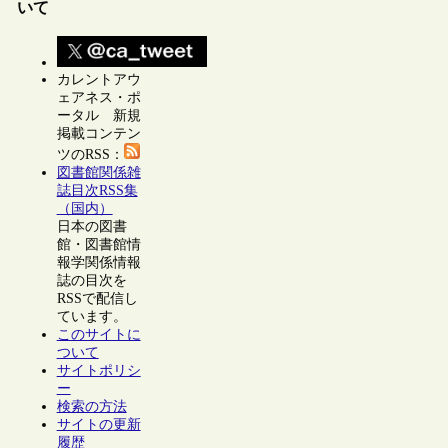
いて
カレントアウ
ェアネス・ポ
ータル 新規
掲載コンテン
ツのRSS：
図書館関係雑
誌目次RSS集
（国内）
日本の図書
館・図書館情
報学関係情報
誌の目次を
RSSで配信し
ています。
このサイトに
ついて
サイトポリシ
ー
検索の方法
サイトの更新
履歴