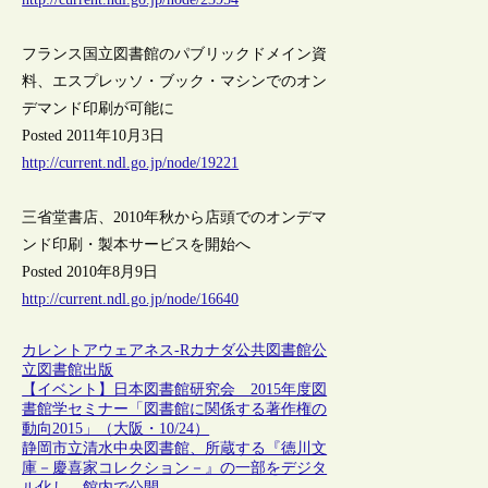
フランス国立図書館のパブリックドメイン資
料、エスプレッソ・ブック・マシンでのオン
デマンド印刷が可能に
Posted 2011年10月3日
http://current.ndl.go.jp/node/19221
三省堂書店、2010年秋から店頭でのオンデマ
ンド印刷・製本サービスを開始へ
Posted 2010年8月9日
http://current.ndl.go.jp/node/16640
カレントアウェアネス-R
カナダ
公共図書館
公
立図書館
出版
【イベント】日本図書館研究会 2015年度図
書館学セミナー「図書館に関係する著作権の
動向2015」（大阪・10/24）
静岡市立清水中央図書館、所蔵する『徳川文
庫－慶喜家コレクション－』の一部をデジタ
ル化し、館内で公開