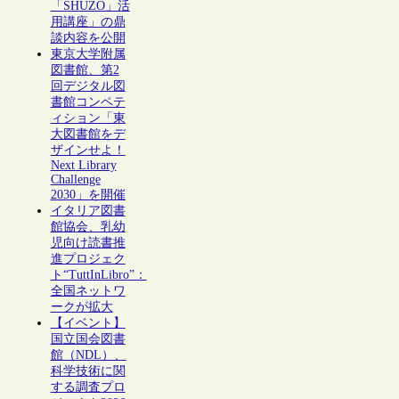
「SHŪZŌ」活
用講座」の鼎
談内容を公開
東京大学附属
図書館、第2
回デジタル図
書館コンペテ
ィション「東
大図書館をデ
ザインせよ！
Next Library
Challenge
2030」を開催
イタリア図書
館協会、乳幼
児向け読書推
進プロジェク
ト“TuttInLibro”：
全国ネットワ
ークが拡大
【イベント】
国立国会図書
館（NDL）、
科学技術に関
する調査プロ