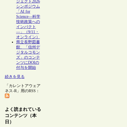
ジェクト2026
シンポジウム
「AI for
Science―科学
技術政策への
インパクト
―」（9/11・
オンライン）
県立長野図書
館、「信州デ
ジタルコモン
ズ」のコンテ
ンツにDOIの
付与を開始
続きを見る
「カレントアウェア
ネス-R」用のRSS：
よく読まれている
コンテンツ（本
日）