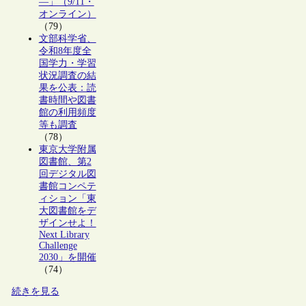
―」（9/11・
オンライン）
（79）
文部科学省、
令和8年度全
国学力・学習
状況調査の結
果を公表：読
書時間や図書
館の利用頻度
等も調査
（78）
東京大学附属
図書館、第2
回デジタル図
書館コンペテ
ィション「東
大図書館をデ
ザインせよ！
Next Library
Challenge
2030」を開催
（74）
続きを見る