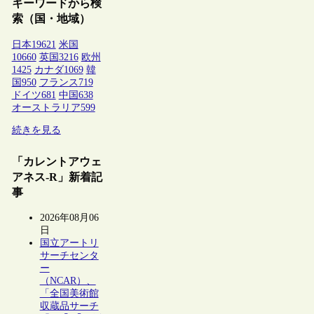
キーワードから検
索（国・地域）
日本
19621
米国
10660
英国
3216
欧州
1425
カナダ
1069
韓
国
950
フランス
719
ドイツ
681
中国
638
オーストラリア
599
続きを見る
「カレントアウェ
アネス-R」新着記
事
2026年08月06
日
国立アートリ
サーチセンタ
ー
（NCAR）、
「全国美術館
収蔵品サーチ