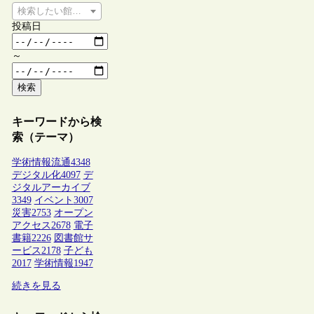
検索したい館種を選択してください
投稿日
～
検索
キーワードから検
索（テーマ）
学術情報流通
4348
デジタル化
4097
デ
ジタルアーカイブ
3349
イベント
3007
災害
2753
オープン
アクセス
2678
電子
書籍
2226
図書館サ
ービス
2178
子ども
2017
学術情報
1947
続きを見る