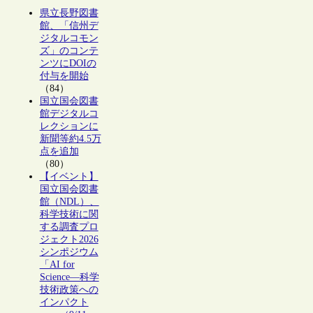
県立長野図書
館、「信州デ
ジタルコモン
ズ」のコンテ
ンツにDOIの
付与を開始
（84）
国立国会図書
館デジタルコ
レクションに
新聞等約4.5万
点を追加
（80）
【イベント】
国立国会図書
館（NDL）、
科学技術に関
する調査プロ
ジェクト2026
シンポジウム
「AI for
Science―科学
技術政策への
インパクト