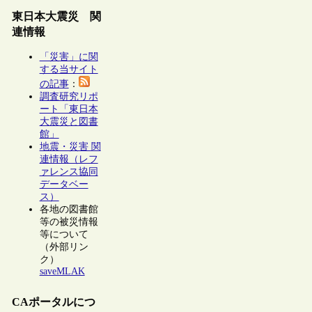
東日本大震災 関
連情報
「災害」に関
する当サイト
の記事
：
調査研究リポ
ート「東日本
大震災と図書
館」
地震・災害 関
連情報（レフ
ァレンス協同
データベー
ス）
各地の図書館
等の被災情報
等について
（外部リン
ク）
saveMLAK
CAポータルにつ