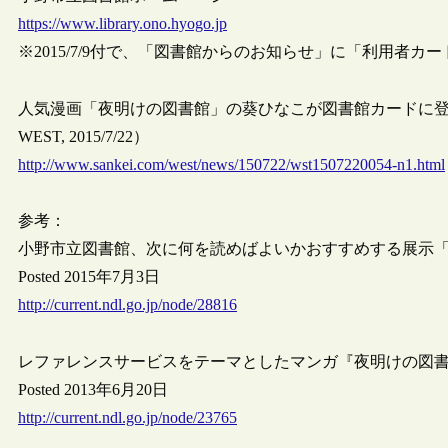
https://www.library.ono.hyogo.jp
※2015/7/9付で、「図書館からのお知らせ」に「利用者
人気漫画「夜明けの図書館」の葵ひなこが図書館カードに
WEST, 2015/7/22）
http://www.sankei.com/west/news/150722/wst1507220054-n1.html
参考：
小野市立図書館、次に何を読めばよいかおすすめする展示
Posted 2015年7月3日
http://current.ndl.go.jp/node/28816
レファレンスサービスをテーマとしたマンガ『夜明けの図
Posted 2013年6月20日
http://current.ndl.go.jp/node/23765