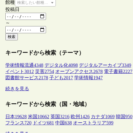
館種
検索したい館種を選択してください
投稿日
～
検索
キーワードから検索（テーマ）
学術情報流通
4348
デジタル化
4098
デジタルアーカイブ
3349
イベント
3012
災害
2754
オープンアクセス
2678
電子書籍
2227
図書館サービス
2178
子ども
2017
学術情報
1947
続きを見る
キーワードから検索（国・地域）
日本
19628
米国
10662
英国
3216
欧州
1426
カナダ
1069
韓国
950
フランス
720
ドイツ
681
中国
638
オーストラリア
599