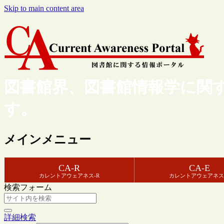
Skip to main content area
図書館界、図書館情報学に関
す。
メインメニュー
CA-R
CA-E
カレントアウェアネス-R
カレントアウェアネス
検索フォーム
詳細検索