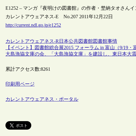
E1252 – マンガ『夜明けの図書館』の作者・埜納タオさん
カレントアウェアネス-E No.207 2011年12月22日
http://current.ndl.go.jp/e1252
カレントアウェアネス-R
日本
公共図書館
図書館事情
【イベント】図書館総合展2015 フォーラム in 富山（9/19
大島漁協文庫の会、「大島漁協文庫」を建設し、東日本大
累計アクセス数:
8261
印刷用ページ
カレントアウェアネス・ポータル