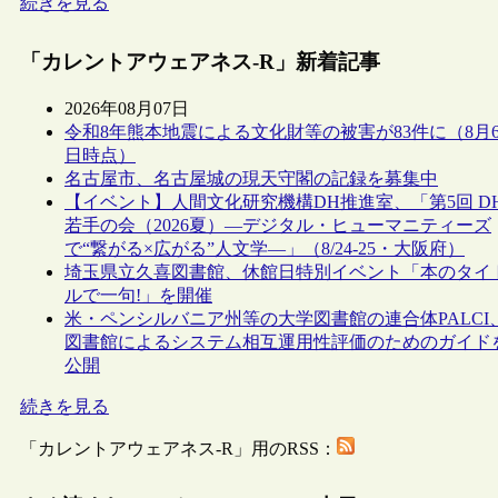
続きを見る
「カレントアウェアネス-R」新着記事
2026年08月07日
令和8年熊本地震による文化財等の被害が83件に（8月
日時点）
名古屋市、名古屋城の現天守閣の記録を募集中
【イベント】人間文化研究機構DH推進室、「第5回 D
若手の会（2026夏）―デジタル・ヒューマニティーズ
で“繋がる×広がる”人文学―」（8/24-25・大阪府）
埼玉県立久喜図書館、休館日特別イベント「本のタイ
ルで一句!」を開催
米・ペンシルバニア州等の大学図書館の連合体PALCI
図書館によるシステム相互運用性評価のためのガイド
公開
続きを見る
「カレントアウェアネス-R」用のRSS：